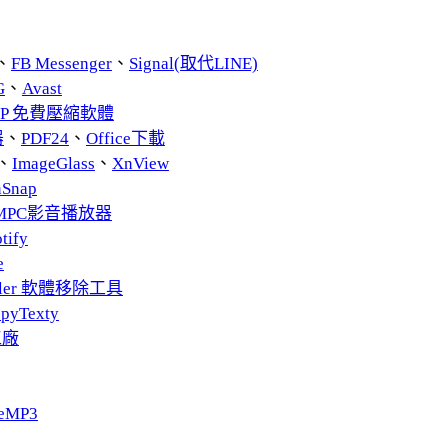
、
FB Messenger
、
Signal(取代LINE)
G
、
Avast
ZIP 免費壓縮軟體
器
、
PDF24
、
Office下載
、
ImageGlass
、
XnView
nSnap
MPC影音播放器
tify
e
taller 軟體移除工具
pyTexty
工廠
eMP3