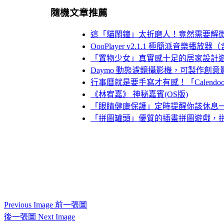
隨機文章推薦
這「貓鬧鐘」太折磨人！竟然需要解
OooPlayer v2.1.1 極簡派音
「置物少女」真實感十足的居家設計
Daymo 動態濾鏡攝影機，可製作創
行事曆就是要手寫才有感！「Calendo
《林宥嘉》 神秘嘉賓(OS版)
「眼睛健康保護」定時提醒你該休息
「拼圖罐頭」優質的插畫拼圖遊戲，
Previous Image 前一張圖
後一張圖 Next Image