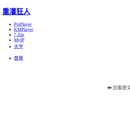
重灌狂人
PotPlayer
KMPlayer
7-Zip
MyIP
大字
Menu
Skip
首頁
to
content
⬅ 回看原文