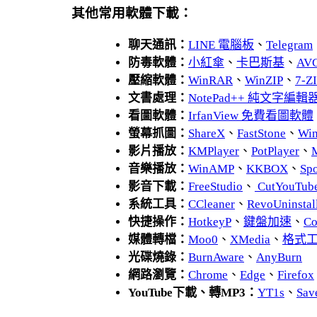
其他常用軟體下載：
聊天通訊：
LINE 電腦板
、
Telegram
防毒軟體：
小紅傘
、
卡巴斯基
、
AV
壓縮軟體：
WinRAR
、
WinZIP
、
7-
文書處理：
NotePad++ 純文字編輯
看圖軟體：
IrfanView 免費看圖軟體
螢幕抓圖：
ShareX
、
FastStone
、
Wi
影片播放：
KMPlayer
、
PotPlayer
、
音樂播放：
WinAMP
、
KKBOX
、
Spo
影音下載：
FreeStudio
、
CutYouTub
系統工具：
CCleaner
、
RevoUnins
快捷操作：
HotkeyP
、
鍵盤加速
、
Co
媒體轉檔：
Moo0
、
XMedia
、
格式
光碟燒錄：
BurnAware
、
AnyBurn
網路瀏覽：
Chrome
、
Edge
、
Firefox
YouTube下載、轉MP3：
YT1s
、
Sav