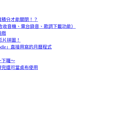
微積分才能關閉！？
樂播放器（含收音機、電台錄音、歌詞下載功能）
遊戲
意影片拼圖！
odle」直接用寫的月曆程式
一下囉～
拼完還可當桌布使用