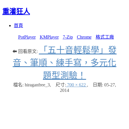
重灌狂人
Menu
Skip
首頁
to
content
PotPlayer
KMPlayer
7-Zip
Chrome
格式工廠
「五十音輕鬆學」發
⬅ 回看原文:
音、筆順、練手寫，多元化
題型測驗！
檔名: hiraganfree_3
,
尺寸:
700 × 622
,
日期:
05-27,
2014