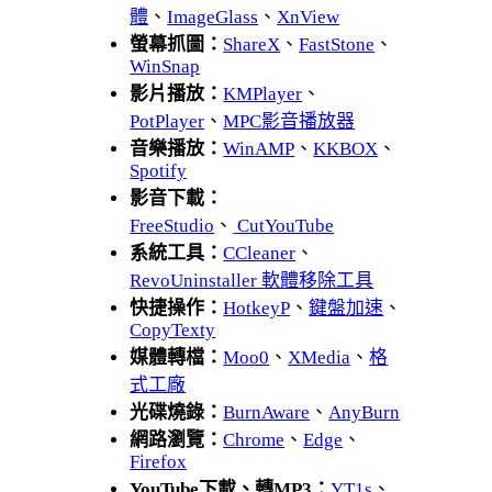
體
、
ImageGlass
、
XnView
螢幕抓圖：
ShareX
、
FastStone
、
WinSnap
影片播放：
KMPlayer
、
PotPlayer
、
MPC影音播放器
音樂播放：
WinAMP
、
KKBOX
、
Spotify
影音下載：
FreeStudio
、
CutYouTube
系統工具：
CCleaner
、
RevoUninstaller 軟體移除工具
快捷操作：
HotkeyP
、
鍵盤加速
、
CopyTexty
媒體轉檔：
Moo0
、
XMedia
、
格
式工廠
光碟燒錄：
BurnAware
、
AnyBurn
網路瀏覽：
Chrome
、
Edge
、
Firefox
YouTube下載、轉MP3：
YT1s
、