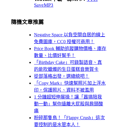
SaveMP3
隨機文章推薦
Negative Space 以負空間自居的線上
免費圖庫，CC0 授權可商用！
Price Book 輔助追蹤購物價格、庫存
數量、比價好幫手！
「Birthday Cake」可錄製語音、真
的能吹蠟燭的生日蛋糕音樂賀卡
從部落格出發，選總統吧！
「Copy Mark」快速幫照片加上浮水
印，保護照片、資料不被濫用
1 分鐘超短伸展操！讓「囂搞陪我
動一動」幫你遠離大屁股與肩頸酸
痛
粉碎那隻鳥！「Flappy Crush」這次
要控制的是水管本人！