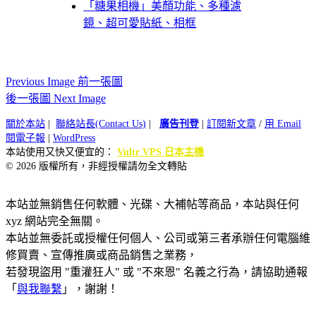
「糖果相機」美顏功能、多種濾
鏡、超可愛貼紙、相框
Previous Image 前一張圖
後一張圖 Next Image
關於本站
|
聯絡站長(Contact Us)
|
廣告刊登
|
訂閱新文章
/
用 Email
閱電子報
|
WordPress
本站使用又快又便宜的：
Vultr VPS 日本主機
© 2026 版權所有，非經授權請勿全文轉貼
本站並無銷售任何軟體、光碟、大補帖等商品，本站與任何
xyz 網站完全無關。
本站並無委託或授權任何個人、公司或第三者承辦任何電腦維
修買賣、宣傳推廣或商品銷售之業務，
若發現盜用 "重灌狂人" 或 "不來恩" 名義之行為，請協助通報
「
與我聯繫
」，謝謝！