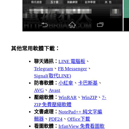
其他常用軟體下載：
聊天通訊：
LINE 電腦板
、
Telegram
、
FB Messenger
、
Signal(取代LINE)
防毒軟體：
小紅傘
、
卡巴斯基
、
AVG
、
Avast
壓縮軟體：
WinRAR
、
WinZIP
、
7-
ZIP 免費壓縮軟體
文書處理：
NotePad++ 純文字編
輯器
、
PDF24
、
Office下載
看圖軟體：
IrfanView 免費看圖軟