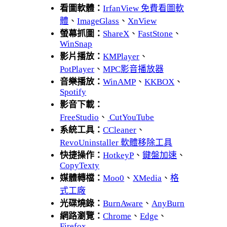
看圖軟體：
IrfanView 免費看圖軟
體
、
ImageGlass
、
XnView
螢幕抓圖：
ShareX
、
FastStone
、
WinSnap
影片播放：
KMPlayer
、
PotPlayer
、
MPC影音播放器
音樂播放：
WinAMP
、
KKBOX
、
Spotify
影音下載：
FreeStudio
、
CutYouTube
系統工具：
CCleaner
、
RevoUninstaller 軟體移除工具
快捷操作：
HotkeyP
、
鍵盤加速
、
CopyTexty
媒體轉檔：
Moo0
、
XMedia
、
格
式工廠
光碟燒錄：
BurnAware
、
AnyBurn
網路瀏覽：
Chrome
、
Edge
、
Firefox