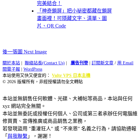
完美結合！
「神奇鎖屏」把小祕密都藏在鎖屏
畫面裡！可隱藏文字、清單、圖
片、QR Code
後一張圖 Next Image
關於本站
|
聯絡站長(Contact Us)
|
廣告刊登
|
訂閱新文章
/
用 Email
閱電子報
|
WordPress
本站使用又快又便宜的：
Vultr VPS 日本主機
© 2026 版權所有，非經授權請勿全文轉貼
本站並無銷售任何軟體、光碟、大補帖等商品，本站與任何
xyz 網站完全無關。
本站並無委託或授權任何個人、公司或第三者承辦任何電腦維
修買賣、宣傳推廣或商品銷售之業務，
若發現盜用 "重灌狂人" 或 "不來恩" 名義之行為，請協助通報
「
與我聯繫
」，謝謝！