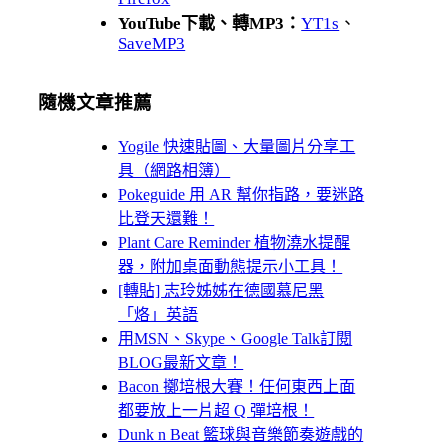
YouTube下載、轉MP3：
YT1s
、
SaveMP3
隨機文章推薦
Yogile 快速貼圖、大量圖片分享工
具（網路相簿）
Pokeguide 用 AR 幫你指路，要迷路
比登天還難！
Plant Care Reminder 植物澆水提醒
器，附加桌面動態提示小工具！
[轉貼] 志玲姊姊在德國慕尼黑
「烙」英語
用MSN、Skype、Google Talk訂閱
BLOG最新文章！
Bacon 擲培根大賽！任何東西上面
都要放上一片超 Q 彈培根！
Dunk n Beat 籃球與音樂節奏遊戲的