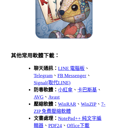
其他常用軟體下載：
聊天通訊：
LINE 電腦板
、
Telegram
、
FB Messenger
、
Signal(取代LINE)
防毒軟體：
小紅傘
、
卡巴斯基
、
AVG
、
Avast
壓縮軟體：
WinRAR
、
WinZIP
、
7-
ZIP 免費壓縮軟體
文書處理：
NotePad++ 純文字編
輯器
、
PDF24
、
Office下載