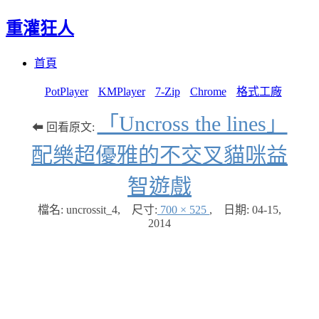
重灌狂人
Menu
Skip
首頁
to
content
PotPlayer
KMPlayer
7-Zip
Chrome
格式工廠
「Uncross the lines」
⬅ 回看原文:
配樂超優雅的不交叉貓咪益
智遊戲
檔名: uncrossit_4
,
尺寸:
700 × 525
,
日期:
04-15,
2014