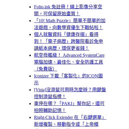
Folio.ink 免註冊！線上影像分享空
間，可保留原始畫質！
「10! Math Puzzle」簡單不簡單的加
法遊戲，向數學資優生下戰帖啦！
個人就醫資料「健康存摺」看得
到！「電子病歷」跨醫院看診免申
請紙本病歷，環保更省錢！
航空母艦級！ Advanced SystemCare
電腦加速、最佳化、安全防護工具
（免費版）
Iconizer 下載「客製化」的ICON圖
示
[Vista]沒滑鼠可用時怎麼辦？用鍵盤
控制滑鼠指標！
車停在哪？「PAKI」幫你記，還可
拍照輔助記憶！
Right-Click Extender 在「右鍵選單」
新增複製、移動指令或「上帝模