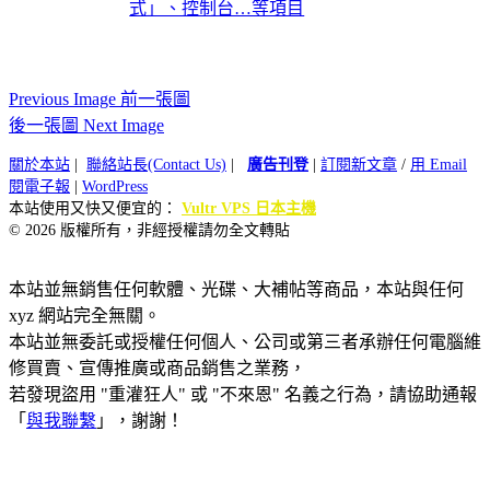
式」、控制台…等項目
Previous Image 前一張圖
後一張圖 Next Image
關於本站
|
聯絡站長(Contact Us)
|
廣告刊登
|
訂閱新文章
/
用 Email
閱電子報
|
WordPress
本站使用又快又便宜的：
Vultr VPS 日本主機
© 2026 版權所有，非經授權請勿全文轉貼
本站並無銷售任何軟體、光碟、大補帖等商品，本站與任何
xyz 網站完全無關。
本站並無委託或授權任何個人、公司或第三者承辦任何電腦維
修買賣、宣傳推廣或商品銷售之業務，
若發現盜用 "重灌狂人" 或 "不來恩" 名義之行為，請協助通報
「
與我聯繫
」，謝謝！