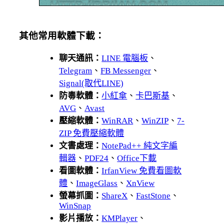
其他常用軟體下載：
聊天通訊：
LINE 電腦板
、
Telegram
、
FB Messenger
、
Signal(取代LINE)
防毒軟體：
小紅傘
、
卡巴斯基
、
AVG
、
Avast
壓縮軟體：
WinRAR
、
WinZIP
、
7-
ZIP 免費壓縮軟體
文書處理：
NotePad++ 純文字編
輯器
、
PDF24
、
Office下載
看圖軟體：
IrfanView 免費看圖軟
體
、
ImageGlass
、
XnView
螢幕抓圖：
ShareX
、
FastStone
、
WinSnap
影片播放：
KMPlayer
、