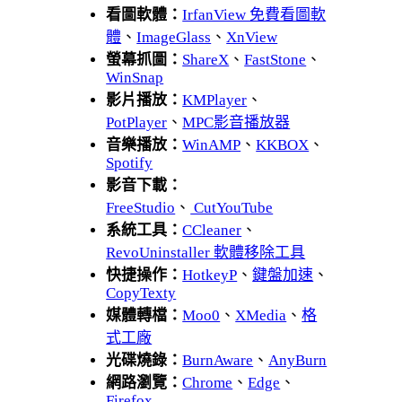
看圖軟體：
IrfanView 免費看圖軟
體
、
ImageGlass
、
XnView
螢幕抓圖：
ShareX
、
FastStone
、
WinSnap
影片播放：
KMPlayer
、
PotPlayer
、
MPC影音播放器
音樂播放：
WinAMP
、
KKBOX
、
Spotify
影音下載：
FreeStudio
、
CutYouTube
系統工具：
CCleaner
、
RevoUninstaller 軟體移除工具
快捷操作：
HotkeyP
、
鍵盤加速
、
CopyTexty
媒體轉檔：
Moo0
、
XMedia
、
格
式工廠
光碟燒錄：
BurnAware
、
AnyBurn
網路瀏覽：
Chrome
、
Edge
、
Firefox