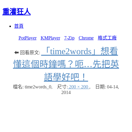
重灌狂人
Menu
Skip
首頁
to
content
PotPlayer
KMPlayer
7-Zip
Chrome
格式工廠
「time2words」想看
⬅ 回看原文:
懂這個時鐘嗎？呃…先把英
語學好吧！
檔名: time2words_0
,
尺寸:
200 × 200
,
日期:
04-14,
2014