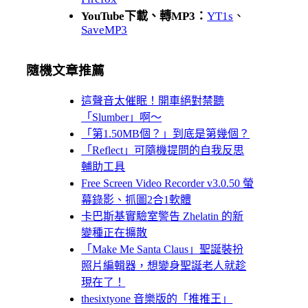
YouTube下載、轉MP3：
YT1s
、
SaveMP3
隨機文章推薦
這聲音太催眠！開車絕對禁聽
「Slumber」啊～
「第1.50MB個？」到底是第幾個？
「Reflect」可隨機提問的自我反思
輔助工具
Free Screen Video Recorder v3.0.50 螢
幕錄影、抓圖2合1軟體
卡巴斯基實驗室警告 Zhelatin 的新
變種正在擴散
「Make Me Santa Claus」聖誕裝扮
照片編輯器，想變身聖誕老人就趁
現在了！
thesixtyone 音樂版的「推推王」