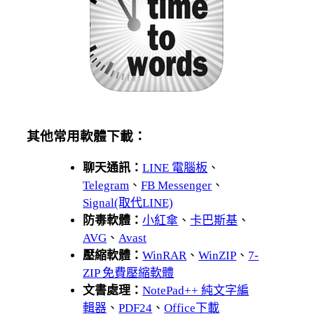
其他常用軟體下載：
聊天通訊：
LINE 電腦板
、
Telegram
、
FB Messenger
、
Signal(取代LINE)
防毒軟體：
小紅傘
、
卡巴斯基
、
AVG
、
Avast
壓縮軟體：
WinRAR
、
WinZIP
、
7-
ZIP 免費壓縮軟體
文書處理：
NotePad++ 純文字編
輯器
、
PDF24
、
Office下載