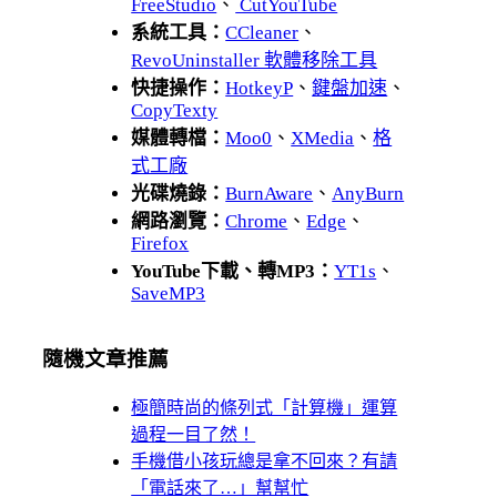
FreeStudio
、
CutYouTube
系統工具：
CCleaner
、
RevoUninstaller 軟體移除工具
快捷操作：
HotkeyP
、
鍵盤加速
、
CopyTexty
媒體轉檔：
Moo0
、
XMedia
、
格
式工廠
光碟燒錄：
BurnAware
、
AnyBurn
網路瀏覽：
Chrome
、
Edge
、
Firefox
YouTube下載、轉MP3：
YT1s
、
SaveMP3
隨機文章推薦
極簡時尚的條列式「計算機」運算
過程一目了然！
手機借小孩玩總是拿不回來？有請
「電話來了…」幫幫忙