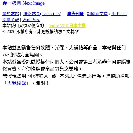
後一張圖 Next Image
關於本站
|
聯絡站長(Contact Us)
|
廣告刊登
|
訂閱新文章
/
用 Email
閱電子報
|
WordPress
本站使用又快又便宜的：
Vultr VPS 日本主機
© 2026 版權所有，非經授權請勿全文轉貼
本站並無銷售任何軟體、光碟、大補帖等商品，本站與任何
xyz 網站完全無關。
本站並無委託或授權任何個人、公司或第三者承辦任何電腦維
修買賣、宣傳推廣或商品銷售之業務，
若發現盜用 "重灌狂人" 或 "不來恩" 名義之行為，請協助通報
「
與我聯繫
」，謝謝！