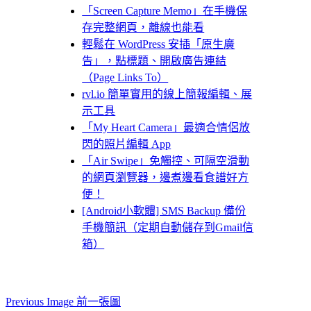
「Screen Capture Memo」在手機保
存完整網頁，離線也能看
輕鬆在 WordPress 安插「原生廣
告」，點標題、開啟廣告連結
（Page Links To）
rvl.io 簡單實用的線上簡報編輯、展
示工具
「My Heart Camera」最適合情侶放
閃的照片編輯 App
「Air Swipe」免觸控、可隔空滑動
的網頁瀏覽器，邊煮邊看食譜好方
便！
[Android小軟體] SMS Backup 備份
手機簡訊（定期自動儲存到Gmail信
箱）
Previous Image 前一張圖