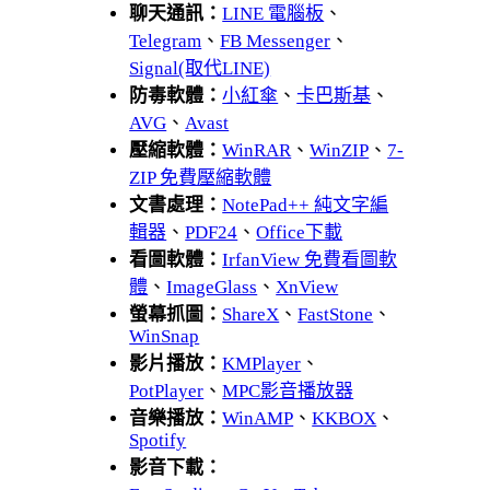
聊天通訊：
LINE 電腦板
、
Telegram
、
FB Messenger
、
Signal(取代LINE)
防毒軟體：
小紅傘
、
卡巴斯基
、
AVG
、
Avast
壓縮軟體：
WinRAR
、
WinZIP
、
7-
ZIP 免費壓縮軟體
文書處理：
NotePad++ 純文字編
輯器
、
PDF24
、
Office下載
看圖軟體：
IrfanView 免費看圖軟
體
、
ImageGlass
、
XnView
螢幕抓圖：
ShareX
、
FastStone
、
WinSnap
影片播放：
KMPlayer
、
PotPlayer
、
MPC影音播放器
音樂播放：
WinAMP
、
KKBOX
、
Spotify
影音下載：