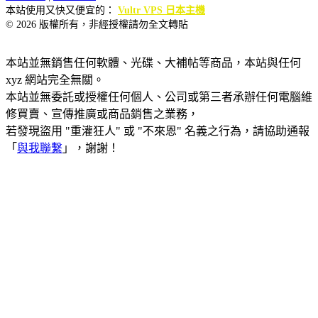
本站使用又快又便宜的：
Vultr VPS 日本主機
© 2026 版權所有，非經授權請勿全文轉貼
本站並無銷售任何軟體、光碟、大補帖等商品，本站與任何
xyz 網站完全無關。
本站並無委託或授權任何個人、公司或第三者承辦任何電腦維
修買賣、宣傳推廣或商品銷售之業務，
若發現盜用 "重灌狂人" 或 "不來恩" 名義之行為，請協助通報
「
與我聯繫
」，謝謝！