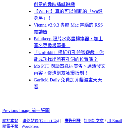
創意的趣味猜謎遊戲
【Wii Fit】真的可以減肥的「Wii健
身房」！
Vienna v3.9.3 專屬 Mac 電腦的 RSS
閱讀器
Paintkeep 照片水彩畫轉換器，加上
簽名更像親筆畫！
「Unfoldit」摺紙打孔益智遊戲，你
能成功找出所有孔洞的位置嗎？
Mo PTT 閱讀器亂插廣告、過濾發文
內容，慘遭網友噓爆抵制！
Garfield Daily 免費加菲貓漫畫天天
看
Previous Image 前一張圖
關於本站
|
聯絡站長(Contact Us)
|
廣告刊登
|
訂閱新文章
/
用 Email
閱電子報
|
WordPress