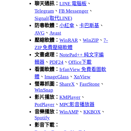
聊天通訊：
LINE 電腦板
、
Telegram
、
FB Messenger
、
Signal(取代LINE)
防毒軟體：
小紅傘
、
卡巴斯基
、
AVG
、
Avast
壓縮軟體：
WinRAR
、
WinZIP
、
7-
ZIP 免費壓縮軟體
文書處理：
NotePad++ 純文字編
輯器
、
PDF24
、
Office下載
看圖軟體：
IrfanView 免費看圖軟
體
、
ImageGlass
、
XnView
螢幕抓圖：
ShareX
、
FastStone
、
WinSnap
影片播放：
KMPlayer
、
PotPlayer
、
MPC影音播放器
音樂播放：
WinAMP
、
KKBOX
、
Spotify
影音下載：