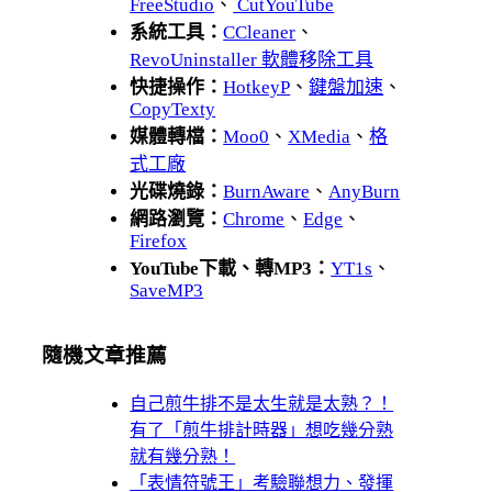
FreeStudio
、
CutYouTube
系統工具：
CCleaner
、
RevoUninstaller 軟體移除工具
快捷操作：
HotkeyP
、
鍵盤加速
、
CopyTexty
媒體轉檔：
Moo0
、
XMedia
、
格
式工廠
光碟燒錄：
BurnAware
、
AnyBurn
網路瀏覽：
Chrome
、
Edge
、
Firefox
YouTube下載、轉MP3：
YT1s
、
SaveMP3
隨機文章推薦
自己煎牛排不是太生就是太熟？！
有了「煎牛排計時器」想吃幾分熟
就有幾分熟！
「表情符號王」考驗聯想力、發揮