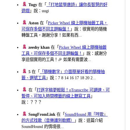
Tugy
在「
「打地鼠學唐詩」讓你長智慧的好
遊戲
」說：uugi
Aston
在「
Picker Wheel 線上隨機抽籤工具，
可保存多個不同主題輪盤！
」說：很實用的隨機
轉盤工具，謝謝分享！如果有西...
zeeshy khan
在「
Picker Wheel 線上隨機抽籤
工具，可保存多個不同主題輪盤！
」說：感謝分
享這個實用的工具！🎉 如果有需要波...
5
在「
「隨機數字」介面簡單好看的隨機抽
籤、選號工具
」說：7 8 14 16 17 18 20 2...
在「
打逐字稿更輕鬆！oTranscribe 可調速、可
暫停、可加入時間標籤的線上聽寫工具
」
說：？？？
SongFromLink
在「
SoundHound 用「哼歌」
的方式找歌（音樂識別軟體）
」說：這篇介紹
SoundHound 的情境很...