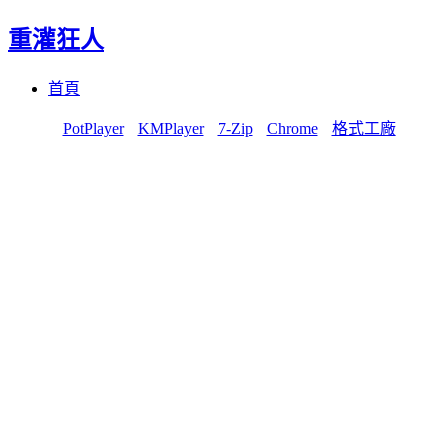
重灌狂人
Menu
Skip
首頁
to
content
PotPlayer
KMPlayer
7-Zip
Chrome
格式工廠