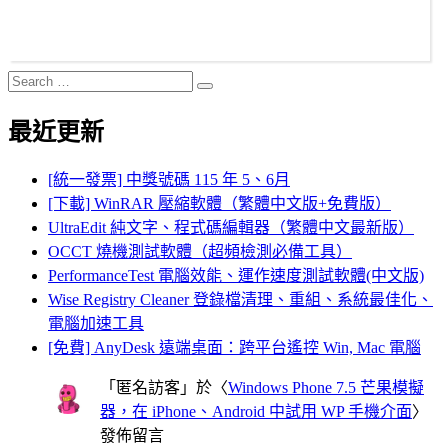
Search
Search
for:
最近更新
[統一發票] 中獎號碼 115 年 5、6月
[下載] WinRAR 壓縮軟體（繁體中文版+免費版）
UltraEdit 純文字、程式碼編輯器（繁體中文最新版）
OCCT 燒機測試軟體（超頻檢測必備工具）
PerformanceTest 電腦效能、運作速度測試軟體(中文版)
Wise Registry Cleaner 登錄檔清理、重組、系統最佳化、
電腦加速工具
[免費] AnyDesk 遠端桌面：跨平台遙控 Win, Mac 電腦
「
匿名訪客
」於〈
Windows Phone 7.5 芒果模擬
器，在 iPhone、Android 中試用 WP 手機介面
〉
發佈留言