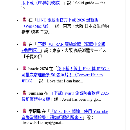
版下載（FB傳訊軟體）
」說：Solid guide — the
lo...
在「
LINE 電腦版官方下載 2026 最新版
（Win+Mac 版）
」說：東京・大阪 日本女生預約
指南 認準 千夏...
在「
[下載] WinRAR 壓縮軟體（繁體中文版
+免費版）
」說：東京・大阪 高級派遣サービス
【千夏の伊...
bowie 2674
在「
免下載！線上 Heic 轉 JPEG，
可批次處理最多 50 張照片！（Convert Heic to
JPEG）
」說：Love that I can batc...
Sumana
在「
[下載] avast! 免費防毒軟體 2025
最新繁體中文版
」說：Avast has been my go...
李紹煒
在「
「MixerBox 鬧鐘」使用 YouTube
音樂當鬧鈴聲！讓你舒服的醒來～
」說：
liweiwei0123roy@gmai...