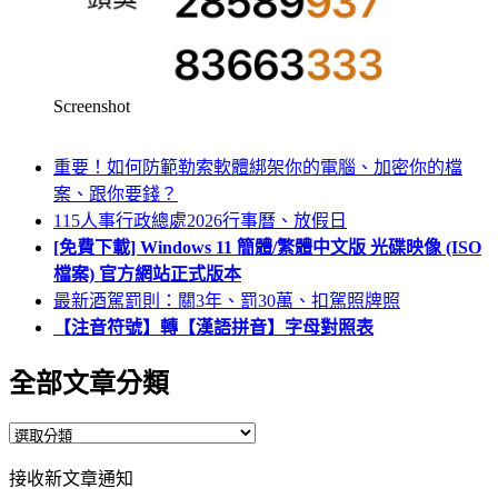
Screenshot
重要！如何防範勒索軟體綁架你的電腦、加密你的檔
案、跟你要錢？
115人事行政總處2026行事曆、放假日
[免費下載] Windows 11 簡體/繁體中文版 光碟映像 (ISO
檔案) 官方網站正式版本
最新酒駕罰則：關3年、罰30萬、扣駕照牌照
【注音符號】轉【漢語拼音】字母對照表
全部文章分類
全
部
接收新文章通知
文