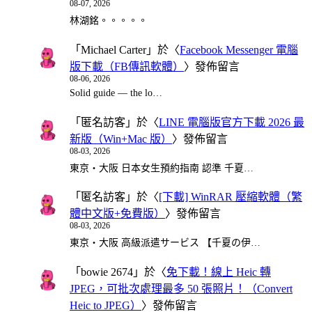
08-07, 2026
林湖銘。。。。。
「
Michael Carter
」於〈
Facebook Messenger 電腦
版下載（FB傳訊軟體）
〉發佈留言
08-06, 2026
Solid guide — the lo…
「
匿名訪客
」於〈
LINE 電腦版官方下載 2026 最
新版（Win+Mac 版）
〉發佈留言
08-03, 2026
東京・大阪 日本女生預約指南 認準 千夏…
「
匿名訪客
」於〈
[下載] WinRAR 壓縮軟體（繁
體中文版+免費版）
〉發佈留言
08-03, 2026
東京・大阪 高級派遣サービス 【千夏の伊…
「
bowie 2674
」於〈
免下載！線上 Heic 轉
JPEG，可批次處理最多 50 張照片！（Convert
Heic to JPEG）
〉發佈留言