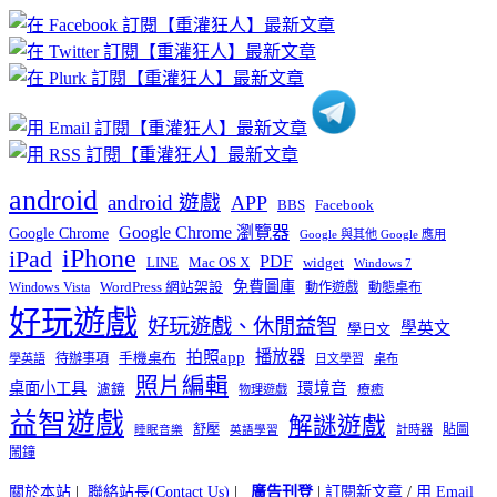
章
分
類
android
android 遊戲
APP
BBS
Facebook
Google Chrome 瀏覽器
Google Chrome
Google 與其他 Google 應用
iPhone
iPad
PDF
widget
LINE
Mac OS X
Windows 7
免費圖庫
Windows Vista
WordPress 網站架設
動作遊戲
動態桌布
好玩遊戲
好玩遊戲、休閒益智
學英文
學日文
播放器
拍照app
待辦事項
手機桌布
學英語
日文學習
桌布
照片編輯
桌面小工具
環境音
濾鏡
療癒
物理遊戲
益智遊戲
解謎遊戲
舒壓
貼圖
計時器
睡眠音樂
英語學習
鬧鐘
關於本站
|
聯絡站長(Contact Us)
|
廣告刊登
|
訂閱新文章
/
用 Email