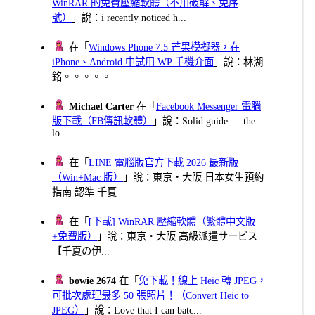
WinRAR 的免費壓縮軟體（不用破解、免序
號）
」說：i recently noticed h...
在「
Windows Phone 7.5 芒果模擬器，在
iPhone、Android 中試用 WP 手機介面
」說：林湖
銘。。。。。
Michael Carter
在「
Facebook Messenger 電腦
版下載（FB傳訊軟體）
」說：Solid guide — the
lo...
在「
LINE 電腦版官方下載 2026 最新版
（Win+Mac 版）
」說：東京・大阪 日本女生預約
指南 認準 千夏...
在「
[下載] WinRAR 壓縮軟體（繁體中文版
+免費版）
」說：東京・大阪 高級派遣サービス
【千夏の伊...
bowie 2674
在「
免下載！線上 Heic 轉 JPEG，
可批次處理最多 50 張照片！（Convert Heic to
JPEG）
」說：Love that I can batc...