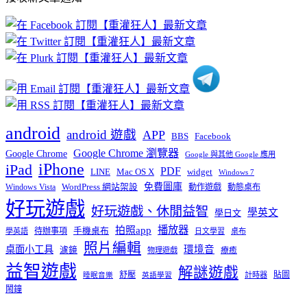
文
章
分
類
android
android 遊戲
APP
BBS
Facebook
Google Chrome 瀏覽器
Google Chrome
Google 與其他 Google 應用
iPhone
iPad
PDF
widget
LINE
Mac OS X
Windows 7
免費圖庫
Windows Vista
WordPress 網站架設
動作遊戲
動態桌布
好玩遊戲
好玩遊戲、休閒益智
學英文
學日文
播放器
拍照app
待辦事項
手機桌布
學英語
日文學習
桌布
照片編輯
桌面小工具
環境音
濾鏡
療癒
物理遊戲
益智遊戲
解謎遊戲
舒壓
貼圖
計時器
睡眠音樂
英語學習
鬧鐘