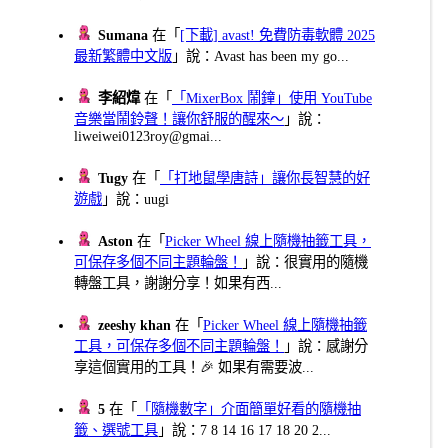
Sumana
在「
[下載] avast! 免費防毒軟體 2025
最新繁體中文版
」說：Avast has been my go...
李紹煒
在「
「MixerBox 鬧鐘」使用 YouTube
音樂當鬧鈴聲！讓你舒服的醒來～
」說：
liweiwei0123roy@gmai...
Tugy
在「
「打地鼠學唐詩」讓你長智慧的好
遊戲
」說：uugi
Aston
在「
Picker Wheel 線上隨機抽籤工具，
可保存多個不同主題輪盤！
」說：很實用的隨機
轉盤工具，謝謝分享！如果有西...
zeeshy khan
在「
Picker Wheel 線上隨機抽籤
工具，可保存多個不同主題輪盤！
」說：感謝分
享這個實用的工具！🎉 如果有需要波...
5
在「
「隨機數字」介面簡單好看的隨機抽
籤、選號工具
」說：7 8 14 16 17 18 20 2...