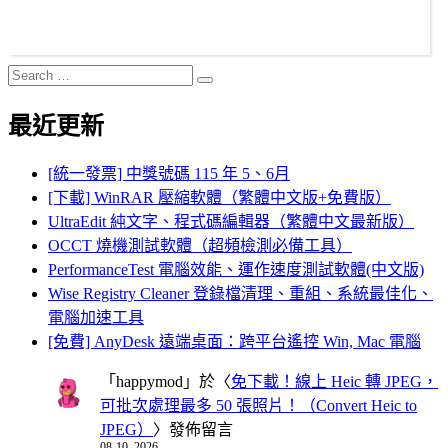
Search
Search
for:
最近更新
[統一發票] 中獎號碼 115 年 5、6月
[下載] WinRAR 壓縮軟體（繁體中文版+免費版）
UltraEdit 純文字、程式碼編輯器（繁體中文最新版）
OCCT 燒機測試軟體（超頻檢測必備工具）
PerformanceTest 電腦效能、運作速度測試軟體(中文版)
Wise Registry Cleaner 登錄檔清理、重組、系統最佳化、
電腦加速工具
[免費] AnyDesk 遠端桌面：跨平台遙控 Win, Mac 電腦
「
happymod
」於〈
免下載！線上 Heic 轉 JPEG，
可批次處理最多 50 張照片！（Convert Heic to
JPEG）
〉發佈留言
08-10, 2026