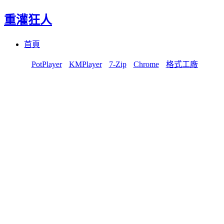
重灌狂人
Menu
Skip
首頁
to
content
PotPlayer
KMPlayer
7-Zip
Chrome
格式工廠