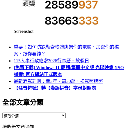
Screenshot
重要！如何防範勒索軟體綁架你的電腦、加密你的檔
案、跟你要錢？
115人事行政總處2026行事曆、放假日
[免費下載] Windows 11 簡體/繁體中文版 光碟映像 (ISO
檔案) 官方網站正式版本
最新酒駕罰則：關3年、罰30萬、扣駕照牌照
【注音符號】轉【漢語拼音】字母對照表
全部文章分類
全
部
接收新文章通知