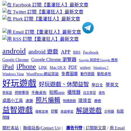
章
分
類
android
android 遊戲
APP
BBS
Facebook
Google Chrome 瀏覽器
Google Chrome
Google 與其他 Google 應用
iPhone
iPad
PDF
widget
LINE
Mac OS X
Windows 7
免費圖庫
Windows Vista
WordPress 網站架設
動作遊戲
動態桌布
好玩遊戲
好玩遊戲、休閒益智
學英文
學日文
播放器
拍照app
待辦事項
手機桌布
學英語
日文學習
桌布
照片編輯
桌面小工具
環境音
濾鏡
療癒
物理遊戲
益智遊戲
解謎遊戲
舒壓
貼圖
計時器
睡眠音樂
英語學習
鬧鐘
關於本站
|
聯絡站長(Contact Us)
|
廣告刊登
|
訂閱新文章
/
用 Email