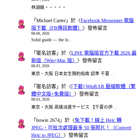
林湖銘。。。。。
「
Michael Carter
」於〈
Facebook Messenger 電腦
版下載（FB傳訊軟體）
〉發佈留言
08-06, 2026
Solid guide — the lo…
「
匿名訪客
」於〈
LINE 電腦版官方下載 2026 最
新版（Win+Mac 版）
〉發佈留言
08-03, 2026
東京・大阪 日本女生預約指南 認準 千夏…
「
匿名訪客
」於〈
[下載] WinRAR 壓縮軟體（繁
體中文版+免費版）
〉發佈留言
08-03, 2026
東京・大阪 高級派遣サービス 【千夏の伊…
「
bowie 2674
」於〈
免下載！線上 Heic 轉
JPEG，可批次處理最多 50 張照片！（Convert
Heic to JPEG）
〉發佈留言