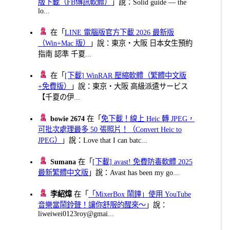
版下載（FB傳訊軟體）
」說：Solid guide — the
lo...
在「
LINE 電腦版官方下載 2026 最新版
（Win+Mac 版）
」說：東京・大阪 日本女生預約
指南 認準 千夏...
在「
[下載] WinRAR 壓縮軟體（繁體中文版
+免費版）
」說：東京・大阪 高級派遣サービス
【千夏の伊...
bowie 2674
在「
免下載！線上 Heic 轉 JPEG，
可批次處理最多 50 張照片！（Convert Heic to
JPEG）
」說：Love that I can batc...
Sumana
在「
[下載] avast! 免費防毒軟體 2025
最新繁體中文版
」說：Avast has been my go...
李紹煒
在「
「MixerBox 鬧鐘」使用 YouTube
音樂當鬧鈴聲！讓你舒服的醒來～
」說：
liweiwei0123roy@gmai...