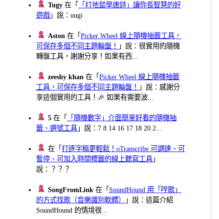
Tugy
在「
「打地鼠學唐詩」讓你長智慧的好
遊戲
」說：uugi
Aston
在「
Picker Wheel 線上隨機抽籤工具，
可保存多個不同主題輪盤！
」說：很實用的隨機
轉盤工具，謝謝分享！如果有西...
zeeshy khan
在「
Picker Wheel 線上隨機抽籤
工具，可保存多個不同主題輪盤！
」說：感謝分
享這個實用的工具！🎉 如果有需要波...
5
在「
「隨機數字」介面簡單好看的隨機抽
籤、選號工具
」說：7 8 14 16 17 18 20 2...
在「
打逐字稿更輕鬆！oTranscribe 可調速、可
暫停、可加入時間標籤的線上聽寫工具
」
說：？？？
SongFromLink
在「
SoundHound 用「哼歌」
的方式找歌（音樂識別軟體）
」說：這篇介紹
SoundHound 的情境很...