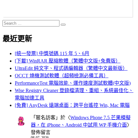
Search
Search
for:
最近更新
[統一發票] 中獎號碼 115 年 5、6月
[下載] WinRAR 壓縮軟體（繁體中文版+免費版）
UltraEdit 純文字、程式碼編輯器（繁體中文最新版）
OCCT 燒機測試軟體（超頻檢測必備工具）
PerformanceTest 電腦效能、運作速度測試軟體(中文版)
Wise Registry Cleaner 登錄檔清理、重組、系統最佳化、
電腦加速工具
[免費] AnyDesk 遠端桌面：跨平台遙控 Win, Mac 電腦
「
匿名訪客
」於〈
Windows Phone 7.5 芒果模擬
器，在 iPhone、Android 中試用 WP 手機介面
〉
發佈留言
08-07, 2026