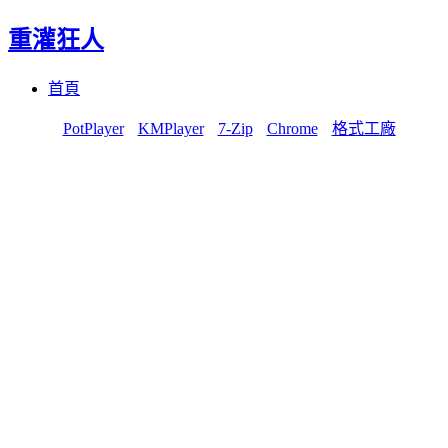
重灌狂人
Menu
Skip
首頁
to
content
PotPlayer
KMPlayer
7-Zip
Chrome
格式工廠