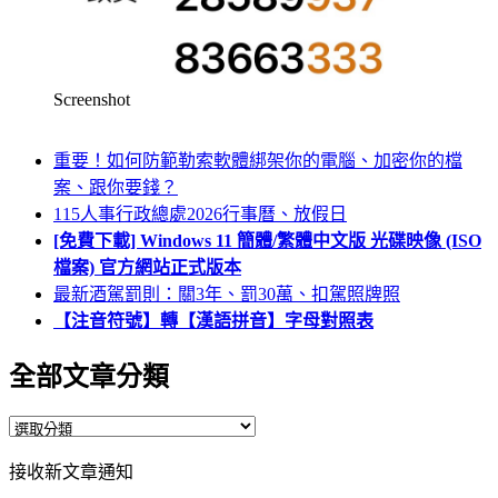
Screenshot
重要！如何防範勒索軟體綁架你的電腦、加密你的檔
案、跟你要錢？
115人事行政總處2026行事曆、放假日
[免費下載] Windows 11 簡體/繁體中文版 光碟映像 (ISO
檔案) 官方網站正式版本
最新酒駕罰則：關3年、罰30萬、扣駕照牌照
【注音符號】轉【漢語拼音】字母對照表
全部文章分類
全
部
接收新文章通知
文