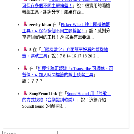
可保存多個不同主題輪盤！
」說：很實用的隨機
轉盤工具，謝謝分享！如果有西...
zeeshy khan
在「
Picker Wheel 線上隨機抽籤
工具，可保存多個不同主題輪盤！
」說：感謝分
享這個實用的工具！🎉 如果有需要波...
5
在「
「隨機數字」介面簡單好看的隨機抽
籤、選號工具
」說：7 8 14 16 17 18 20 2...
在「
打逐字稿更輕鬆！oTranscribe 可調速、可
暫停、可加入時間標籤的線上聽寫工具
」
說：？？？
SongFromLink
在「
SoundHound 用「哼歌」
的方式找歌（音樂識別軟體）
」說：這篇介紹
SoundHound 的情境很...
Search