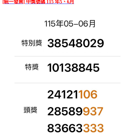
[統一發票] 中獎號碼 115 年5、6月