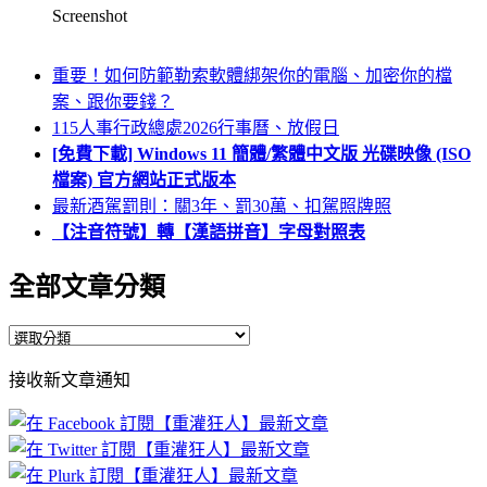
Screenshot
重要！如何防範勒索軟體綁架你的電腦、加密你的檔
案、跟你要錢？
115人事行政總處2026行事曆、放假日
[免費下載] Windows 11 簡體/繁體中文版 光碟映像 (ISO
檔案) 官方網站正式版本
最新酒駕罰則：關3年、罰30萬、扣駕照牌照
【注音符號】轉【漢語拼音】字母對照表
全部文章分類
全
部
接收新文章通知
文
章
分
類