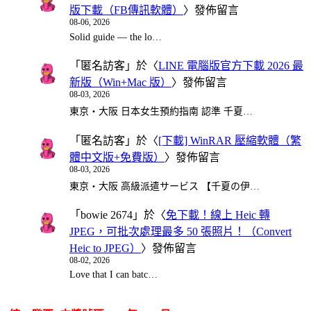
版下載（FB傳訊軟體）
〉發佈留言
08-06, 2026
Solid guide — the lo…
「
匿名訪客
」於〈
LINE 電腦版官方下載 2026 最
新版（Win+Mac 版）
〉發佈留言
08-03, 2026
東京・大阪 日本女生預約指南 認準 千夏…
「
匿名訪客
」於〈
[下載] WinRAR 壓縮軟體（繁
體中文版+免費版）
〉發佈留言
08-03, 2026
東京・大阪 高級派遣サービス 【千夏の伊…
「
bowie 2674
」於〈
免下載！線上 Heic 轉
JPEG，可批次處理最多 50 張照片！（Convert
Heic to JPEG）
〉發佈留言
08-02, 2026
Love that I can batc…