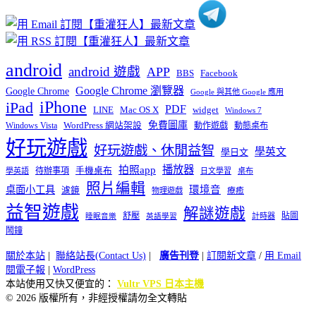
android
android 遊戲
APP
BBS
Facebook
Google Chrome 瀏覽器
Google Chrome
Google 與其他 Google 應用
iPhone
iPad
PDF
widget
LINE
Mac OS X
Windows 7
免費圖庫
Windows Vista
WordPress 網站架設
動作遊戲
動態桌布
好玩遊戲
好玩遊戲、休閒益智
學英文
學日文
播放器
拍照app
待辦事項
手機桌布
學英語
日文學習
桌布
照片編輯
桌面小工具
環境音
濾鏡
療癒
物理遊戲
益智遊戲
解謎遊戲
舒壓
貼圖
計時器
睡眠音樂
英語學習
鬧鐘
關於本站
|
聯絡站長(Contact Us)
|
廣告刊登
|
訂閱新文章
/
用 Email
閱電子報
|
WordPress
本站使用又快又便宜的：
Vultr VPS 日本主機
© 2026 版權所有，非經授權請勿全文轉貼