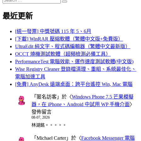
Search
for:
最近更新
[統一發票] 中獎號碼 115 年 5、6月
[下載] WinRAR 壓縮軟體（繁體中文版+免費版）
UltraEdit 純文字、程式碼編輯器（繁體中文最新版）
OCCT 燒機測試軟體（超頻檢測必備工具）
PerformanceTest 電腦效能、運作速度測試軟體(中文版)
Wise Registry Cleaner 登錄檔清理、重組、系統最佳化、
電腦加速工具
[免費] AnyDesk 遠端桌面：跨平台遙控 Win, Mac 電腦
「
匿名訪客
」於〈
Windows Phone 7.5 芒果模擬
器，在 iPhone、Android 中試用 WP 手機介面
〉
發佈留言
08-07, 2026
林湖銘。。。。。
「
Michael Carter
」於〈
Facebook Messenger 電腦