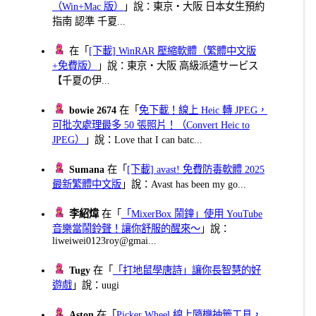
（Win+Mac 版）
」說：東京・大阪 日本女生預約
指南 認準 千夏...
在「
[下載] WinRAR 壓縮軟體（繁體中文版
+免費版）
」說：東京・大阪 高級派遣サービス
【千夏の伊...
bowie 2674
在「
免下載！線上 Heic 轉 JPEG，
可批次處理最多 50 張照片！（Convert Heic to
JPEG）
」說：Love that I can batc...
Sumana
在「
[下載] avast! 免費防毒軟體 2025
最新繁體中文版
」說：Avast has been my go...
李紹煒
在「
「MixerBox 鬧鐘」使用 YouTube
音樂當鬧鈴聲！讓你舒服的醒來～
」說：
liweiwei0123roy@gmai...
Tugy
在「
「打地鼠學唐詩」讓你長智慧的好
遊戲
」說：uugi
Aston
在「
Picker Wheel 線上隨機抽籤工具，