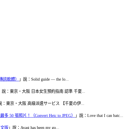
（FB傳訊軟體）
」說：Solid guide — the lo...
」說：東京・大阪 日本女生預約指南 認準 千夏...
說：東京・大阪 高級派遣サービス 【千夏の伊...
50 張照片！（Convert Heic to JPEG）
」說：Love that I can batc...
體中文版
」說：Avast has been my go...