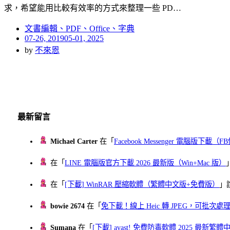
求，希望能用比較有效率的方式來整理一些 PD…
文書編輯、PDF、Office、字典
Posted
07-26, 2019
05-01, 2025
on
by
不來恩
最新留言
Michael Carter
在「
Facebook Messenger 電腦版下載
在「
LINE 電腦版官方下載 2026 最新版（Win+Mac 版）
在「
[下載] WinRAR 壓縮軟體（繁體中文版+免費版）
」
bowie 2674
在「
免下載！線上 Heic 轉 JPEG，可批次處理最多 
Sumana
在「
[下載] avast! 免費防毒軟體 2025 最新繁