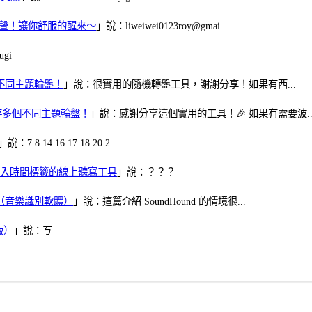
當鬧鈴聲！讓你舒服的醒來～
」說：liweiwei0123roy@gmai...
gi
多個不同主題輪盤！
」說：很實用的隨機轉盤工具，謝謝分享！如果有西...
可保存多個不同主題輪盤！
」說：感謝分享這個實用的工具！🎉 如果有需要波..
」說：7 8 14 16 17 18 20 2...
、可加入時間標籤的線上聽寫工具
」說：？？？
找歌（音樂識別軟體）
」說：這篇介紹 SoundHound 的情境很...
版）
」說：ㄎ