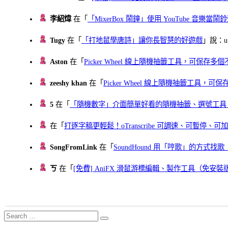
李紹煒
在「
「MixerBox 鬧鐘」使用 YouTube 音樂
Tugy
在「
「打地鼠學唐詩」讓你長智慧的好遊戲
」說：uu
Aston
在「
Picker Wheel 線上隨機抽籤工具，可保存
zeeshy khan
在「
Picker Wheel 線上隨機抽籤工具，
5
在「
「隨機數字」介面簡單好看的隨機抽籤、選號工具
在「
打逐字稿更輕鬆！oTranscribe 可調速、可暫停
SongFromLink
在「
SoundHound 用「哼歌」的方式
ㄎ
在「
[免費] AniFX 滑鼠游標編輯、製作工具（免安裝
Search
Search
for: