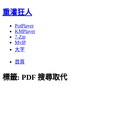
重灌狂人
PotPlayer
KMPlayer
7-Zip
MyIP
大字
Menu
Skip
首頁
to
content
標籤:
PDF 搜尋取代