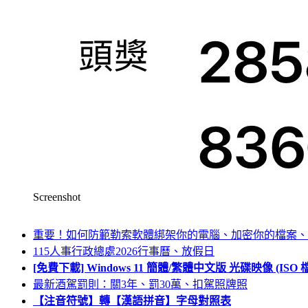
Screenshot
重要！如何防範勒索軟體綁架你的電腦、加密你的檔案、
115人事行政總處2026行事曆、放假日
[免費下載] Windows 11 簡體/繁體中文版 光碟映像 (IS
最新酒駕罰則：關3年、罰30萬、扣駕照牌照
【注音符號】轉【漢語拼音】字母對照表