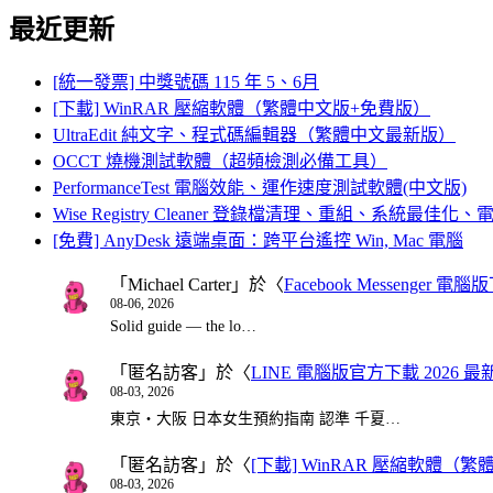
最近更新
[統一發票] 中獎號碼 115 年 5、6月
[下載] WinRAR 壓縮軟體（繁體中文版+免費版）
UltraEdit 純文字、程式碼編輯器（繁體中文最新版）
OCCT 燒機測試軟體（超頻檢測必備工具）
PerformanceTest 電腦效能、運作速度測試軟體(中文版)
Wise Registry Cleaner 登錄檔清理、重組、系統最佳
[免費] AnyDesk 遠端桌面：跨平台遙控 Win, Mac 電腦
「
Michael Carter
」於〈
Facebook Messenger
08-06, 2026
Solid guide — the lo…
「
匿名訪客
」於〈
LINE 電腦版官方下載 2026 最
08-03, 2026
東京・大阪 日本女生預約指南 認準 千夏…
「
匿名訪客
」於〈
[下載] WinRAR 壓縮軟體（
08-03, 2026