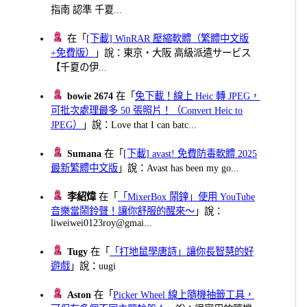
指南 認準 千夏...
在「
[下載] WinRAR 壓縮軟體（繁體中文版
+免費版）
」說：東京・大阪 高級派遣サービス
【千夏の伊...
bowie 2674
在「
免下載！線上 Heic 轉 JPEG，
可批次處理最多 50 張照片！（Convert Heic to
JPEG）
」說：Love that I can batc...
Sumana
在「
[下載] avast! 免費防毒軟體 2025
最新繁體中文版
」說：Avast has been my go...
李紹煒
在「
「MixerBox 鬧鐘」使用 YouTube
音樂當鬧鈴聲！讓你舒服的醒來～
」說：
liweiwei0123roy@gmai...
Tugy
在「
「打地鼠學唐詩」讓你長智慧的好
遊戲
」說：uugi
Aston
在「
Picker Wheel 線上隨機抽籤工具，