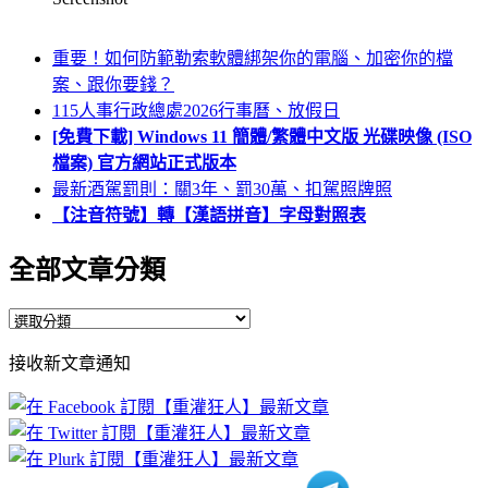
重要！如何防範勒索軟體綁架你的電腦、加密你的檔
案、跟你要錢？
115人事行政總處2026行事曆、放假日
[免費下載] Windows 11 簡體/繁體中文版 光碟映像 (ISO
檔案) 官方網站正式版本
最新酒駕罰則：關3年、罰30萬、扣駕照牌照
【注音符號】轉【漢語拼音】字母對照表
全部文章分類
全
部
接收新文章通知
文
章
分
類