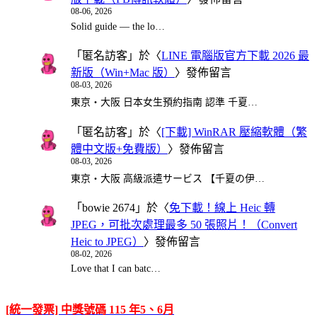
08-06, 2026
Solid guide — the lo…
「
匿名訪客
」於〈
LINE 電腦版官方下載 2026 最
新版（Win+Mac 版）
〉發佈留言
08-03, 2026
東京・大阪 日本女生預約指南 認準 千夏…
「
匿名訪客
」於〈
[下載] WinRAR 壓縮軟體（繁
體中文版+免費版）
〉發佈留言
08-03, 2026
東京・大阪 高級派遣サービス 【千夏の伊…
「
bowie 2674
」於〈
免下載！線上 Heic 轉
JPEG，可批次處理最多 50 張照片！（Convert
Heic to JPEG）
〉發佈留言
08-02, 2026
Love that I can batc…
[統一發票] 中獎號碼 115 年5、6月