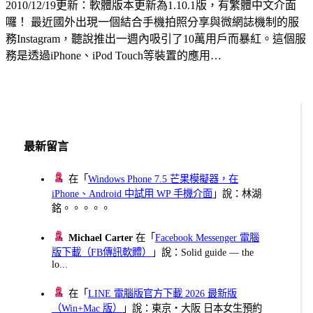
2010/12/19更新：軟體版本更新為1.10.1版，有繁體中文介面
囉！ 最近國外出現一個結合手機拍照分享與微網誌機制的服
務Instagram，聽說推出一週內吸引了10萬用戶而暴紅。這個服
務是透過iPhone、iPod Touch等裝置的應用…
最新留言
在「
Windows Phone 7.5 芒果模擬器，在
iPhone、Android 中試用 WP 手機介面
」說：林湖
銘。。。。。
Michael Carter
在「
Facebook Messenger 電腦
版下載（FB傳訊軟體）
」說：Solid guide — the
lo...
在「
LINE 電腦版官方下載 2026 最新版
（Win+Mac 版）
」說：東京・大阪 日本女生預約