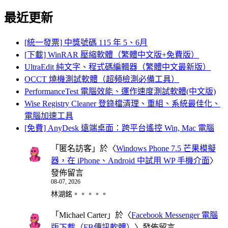
最近更新
[統一發票] 中獎號碼 115 年 5、6月
[下載] WinRAR 壓縮軟體（繁體中文版+免費版）
UltraEdit 純文字、程式碼編輯器（繁體中文最新版）
OCCT 燒機測試軟體（超頻檢測必備工具）
PerformanceTest 電腦效能、運作速度測試軟體(中文版)
Wise Registry Cleaner 登錄檔清理、重組、系統最佳化、
電腦加速工具
[免費] AnyDesk 遠端桌面：跨平台遙控 Win, Mac 電腦
「
匿名訪客
」於〈
Windows Phone 7.5 芒果模擬
器，在 iPhone、Android 中試用 WP 手機介面
〉
發佈留言
08-07, 2026
林湖銘。。。。。
「
Michael Carter
」於〈
Facebook Messenger 電腦
版下載（FB傳訊軟體）
〉發佈留言