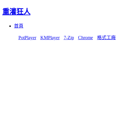
重灌狂人
Menu
Skip
首頁
to
content
PotPlayer
KMPlayer
7-Zip
Chrome
格式工廠