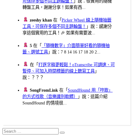
可保存多個不同主題輪盤！
」說：很實用的隨機
轉盤工具，謝謝分享！如果有西...
zeeshy khan
在「
Picker Wheel 線上隨機抽籤
工具，可保存多個不同主題輪盤！
」說：感謝分
享這個實用的工具！🎉 如果有需要波...
5
在「
「隨機數字」介面簡單好看的隨機抽
籤、選號工具
」說：7 8 14 16 17 18 20 2...
在「
打逐字稿更輕鬆！oTranscribe 可調速、可
暫停、可加入時間標籤的線上聽寫工具
」
說：？？？
SongFromLink
在「
SoundHound 用「哼歌」
的方式找歌（音樂識別軟體）
」說：這篇介紹
SoundHound 的情境很...
Search
Search
for: