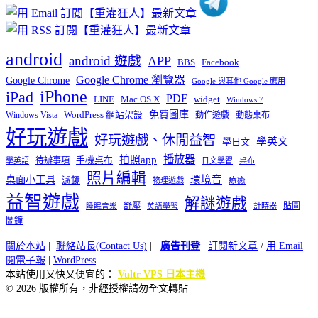
android
android 遊戲
APP
BBS
Facebook
Google Chrome 瀏覽器
Google Chrome
Google 與其他 Google 應用
iPhone
iPad
PDF
widget
LINE
Mac OS X
Windows 7
免費圖庫
Windows Vista
WordPress 網站架設
動作遊戲
動態桌布
好玩遊戲
好玩遊戲、休閒益智
學英文
學日文
播放器
拍照app
待辦事項
手機桌布
學英語
日文學習
桌布
照片編輯
桌面小工具
環境音
濾鏡
療癒
物理遊戲
益智遊戲
解謎遊戲
舒壓
貼圖
計時器
睡眠音樂
英語學習
鬧鐘
關於本站
|
聯絡站長(Contact Us)
|
廣告刊登
|
訂閱新文章
/
用 Email
閱電子報
|
WordPress
本站使用又快又便宜的：
Vultr VPS 日本主機
© 2026 版權所有，非經授權請勿全文轉貼