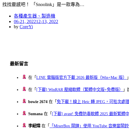
找找靈感吧！ 「Snoolink」是一款專為…
各種產生器、製造機
Posted
06-21, 2022
12-13, 2022
on
by
CoreYi
最新留言
在「
LINE 電腦版官方下載 2026 最新版（Win+Mac 版）
在「
[下載] WinRAR 壓縮軟體（繁體中文版+免費版）
」
bowie 2674
在「
免下載！線上 Heic 轉 JPEG，可批次處理最多 
Sumana
在「
[下載] avast! 免費防毒軟體 2025 最新繁
李紹煒
在「
「MixerBox 鬧鐘」使用 YouTube 音樂