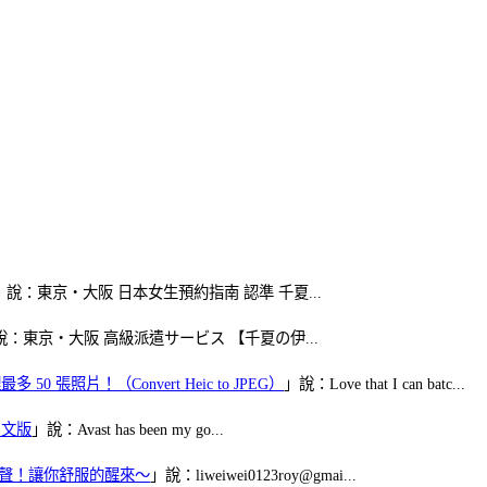
」說：東京・大阪 日本女生預約指南 認準 千夏...
說：東京・大阪 高級派遣サービス 【千夏の伊...
50 張照片！（Convert Heic to JPEG）
」說：Love that I can batc...
體中文版
」說：Avast has been my go...
當鬧鈴聲！讓你舒服的醒來～
」說：liweiwei0123roy@gmai...