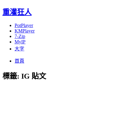
重灌狂人
PotPlayer
KMPlayer
7-Zip
MyIP
大字
Menu
Skip
首頁
to
content
標籤:
IG 貼文