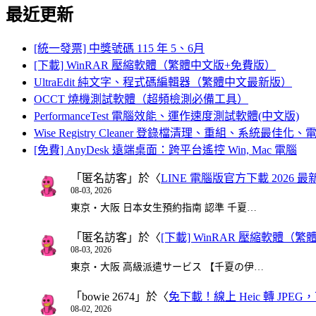
最近更新
[統一發票] 中獎號碼 115 年 5、6月
[下載] WinRAR 壓縮軟體（繁體中文版+免費版）
UltraEdit 純文字、程式碼編輯器（繁體中文最新版）
OCCT 燒機測試軟體（超頻檢測必備工具）
PerformanceTest 電腦效能、運作速度測試軟體(中文版)
Wise Registry Cleaner 登錄檔清理、重組、系統最佳
[免費] AnyDesk 遠端桌面：跨平台遙控 Win, Mac 電腦
「
匿名訪客
」於〈
LINE 電腦版官方下載 2026 最
08-03, 2026
東京・大阪 日本女生預約指南 認準 千夏…
「
匿名訪客
」於〈
[下載] WinRAR 壓縮軟體（
08-03, 2026
東京・大阪 高級派遣サービス 【千夏の伊…
「
bowie 2674
」於〈
免下載！線上 Heic 轉 JPEG，可
08-02, 2026