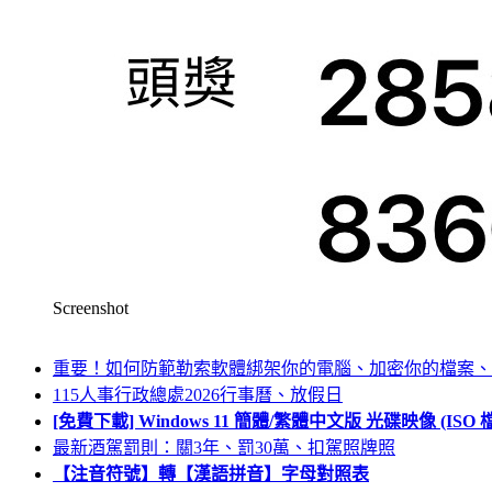
Screenshot
重要！如何防範勒索軟體綁架你的電腦、加密你的檔案、
115人事行政總處2026行事曆、放假日
[免費下載] Windows 11 簡體/繁體中文版 光碟映像 (IS
最新酒駕罰則：關3年、罰30萬、扣駕照牌照
【注音符號】轉【漢語拼音】字母對照表