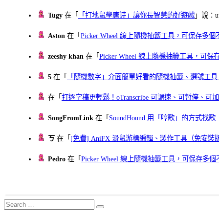
Tugy
在「
「打地鼠學唐詩」讓你長智慧的好遊戲
」說：uu
Aston
在「
Picker Wheel 線上隨機抽籤工具，可保存
zeeshy khan
在「
Picker Wheel 線上隨機抽籤工具，
5
在「
「隨機數字」介面簡單好看的隨機抽籤、選號工具
在「
打逐字稿更輕鬆！oTranscribe 可調速、可暫停
SongFromLink
在「
SoundHound 用「哼歌」的方式
ㄎ
在「
[免費] AniFX 滑鼠游標編輯、製作工具（免安裝
Pedro
在「
Picker Wheel 線上隨機抽籤工具，可保存
Search
Search
for: