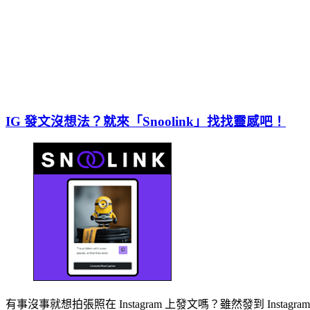
IG 發文沒想法？就來「Snoolink」找找靈感吧！
有事沒事就想拍張照在 Instagram 上發文嗎？雖然發到 In