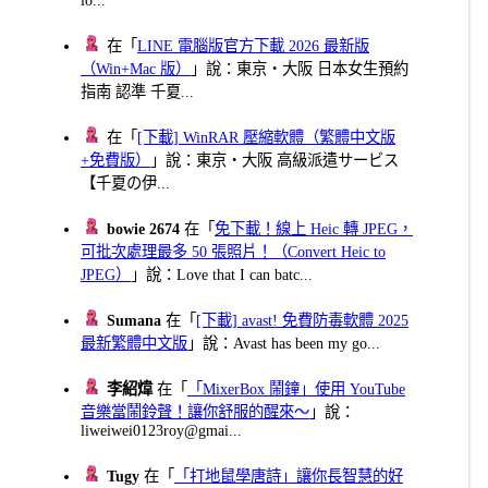
在「
LINE 電腦版官方下載 2026 最新版
（Win+Mac 版）
」說：東京・大阪 日本女生預約
指南 認準 千夏...
在「
[下載] WinRAR 壓縮軟體（繁體中文版
+免費版）
」說：東京・大阪 高級派遣サービス
【千夏の伊...
bowie 2674
在「
免下載！線上 Heic 轉 JPEG，
可批次處理最多 50 張照片！（Convert Heic to
JPEG）
」說：Love that I can batc...
Sumana
在「
[下載] avast! 免費防毒軟體 2025
最新繁體中文版
」說：Avast has been my go...
李紹煒
在「
「MixerBox 鬧鐘」使用 YouTube
音樂當鬧鈴聲！讓你舒服的醒來～
」說：
liweiwei0123roy@gmai...
Tugy
在「
「打地鼠學唐詩」讓你長智慧的好