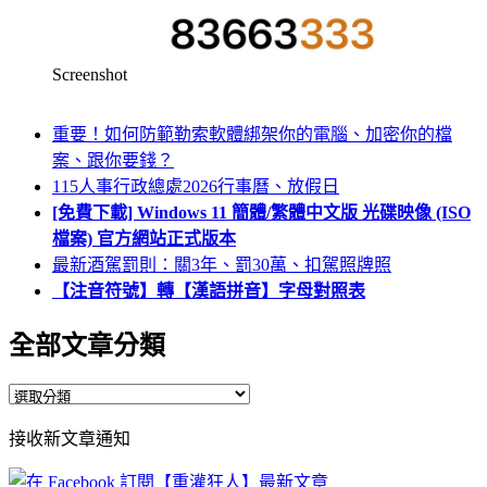
Screenshot
重要！如何防範勒索軟體綁架你的電腦、加密你的檔
案、跟你要錢？
115人事行政總處2026行事曆、放假日
[免費下載] Windows 11 簡體/繁體中文版 光碟映像 (ISO
檔案) 官方網站正式版本
最新酒駕罰則：關3年、罰30萬、扣駕照牌照
【注音符號】轉【漢語拼音】字母對照表
全部文章分類
全
部
接收新文章通知
文
章