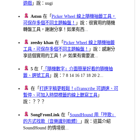
遊戲
」說：uugi
Aston
在「
Picker Wheel 線上隨機抽籤工具，
可保存多個不同主題輪盤！
」說：很實用的隨機
轉盤工具，謝謝分享！如果有西...
zeeshy khan
在「
Picker Wheel 線上隨機抽籤
工具，可保存多個不同主題輪盤！
」說：感謝分
享這個實用的工具！🎉 如果有需要波...
5
在「
「隨機數字」介面簡單好看的隨機抽
籤、選號工具
」說：7 8 14 16 17 18 20 2...
在「
打逐字稿更輕鬆！oTranscribe 可調速、可
暫停、可加入時間標籤的線上聽寫工具
」
說：？？？
SongFromLink
在「
SoundHound 用「哼歌」
的方式找歌（音樂識別軟體）
」說：這篇介紹
SoundHound 的情境很...