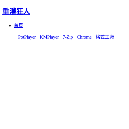
重灌狂人
Menu
Skip
首頁
to
content
PotPlayer
KMPlayer
7-Zip
Chrome
格式工廠