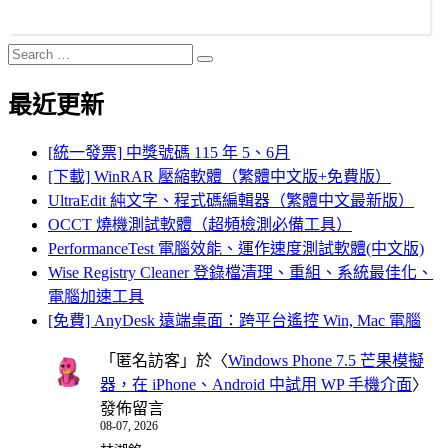
Search
Search
for:
最近更新
[統一發票] 中獎號碼 115 年 5、6月
[下載] WinRAR 壓縮軟體（繁體中文版+免費版）
UltraEdit 純文字、程式碼編輯器（繁體中文最新版）
OCCT 燒機測試軟體（超頻檢測必備工具）
PerformanceTest 電腦效能、運作速度測試軟體(中文版)
Wise Registry Cleaner 登錄檔清理、重組、系統最佳化、
電腦加速工具
[免費] AnyDesk 遠端桌面：跨平台遙控 Win, Mac 電腦
「
匿名訪客
」於〈
Windows Phone 7.5 芒果模擬
器，在 iPhone、Android 中試用 WP 手機介面
〉
發佈留言
08-07, 2026