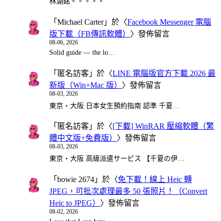
林湖銘。。。。。
「
Michael Carter
」於〈
Facebook Messenger 電腦
版下載（FB傳訊軟體）
〉發佈留言
08-06, 2026
Solid guide — the lo…
「
匿名訪客
」於〈
LINE 電腦版官方下載 2026 最
新版（Win+Mac 版）
〉發佈留言
08-03, 2026
東京・大阪 日本女生預約指南 認準 千夏…
「
匿名訪客
」於〈
[下載] WinRAR 壓縮軟體（繁
體中文版+免費版）
〉發佈留言
08-03, 2026
東京・大阪 高級派遣サービス 【千夏の伊…
「
bowie 2674
」於〈
免下載！線上 Heic 轉
JPEG，可批次處理最多 50 張照片！（Convert
Heic to JPEG）
〉發佈留言
08-02, 2026