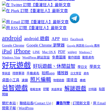
分
類
android
android 遊戲
APP
BBS
Facebook
Google Chrome 瀏覽器
Google Chrome
Google 與其他 Google 應用
iPhone
iPad
PDF
widget
LINE
Mac OS X
Windows 7
免費圖庫
Windows Vista
WordPress 網站架設
動作遊戲
動態桌布
好玩遊戲
好玩遊戲、休閒益智
學英文
學日文
播放器
拍照app
待辦事項
手機桌布
學英語
日文學習
桌布
照片編輯
桌面小工具
環境音
濾鏡
療癒
物理遊戲
益智遊戲
解謎遊戲
舒壓
貼圖
計時器
睡眠音樂
英語學習
鬧鐘
關於本站
|
聯絡站長(Contact Us)
|
廣告刊登
|
訂閱新文章
/
用 Email
閱電子報
|
WordPress