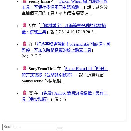
zeeshy khan
在「
Picker Wheel 線上隨機抽籤
工具，可保存多個不同主題輪盤！
」說：感謝分
享這個實用的工具！🎉 如果有需要波...
5
在「
「隨機數字」介面簡單好看的隨機抽
籤、選號工具
」說：7 8 14 16 17 18 20 2...
在「
打逐字稿更輕鬆！oTranscribe 可調速、可
暫停、可加入時間標籤的線上聽寫工具
」
說：？？？
SongFromLink
在「
SoundHound 用「哼歌」
的方式找歌（音樂識別軟體）
」說：這篇介紹
SoundHound 的情境很...
ㄎ
在「
[免費] AniFX 滑鼠游標編輯、製作工
具（免安裝版）
」說：ㄎ
Search
Search