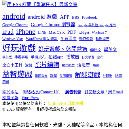
android
android 遊戲
APP
BBS
Facebook
Google Chrome 瀏覽器
Google Chrome
Google 與其他 Google 應用
iPhone
iPad
PDF
widget
LINE
Mac OS X
Windows 7
免費圖庫
Windows Vista
WordPress 網站架設
動作遊戲
動態桌布
好玩遊戲
好玩遊戲、休閒益智
學英文
學日文
播放器
拍照app
待辦事項
手機桌布
學英語
日文學習
桌布
照片編輯
桌面小工具
環境音
濾鏡
療癒
物理遊戲
益智遊戲
解謎遊戲
舒壓
貼圖
計時器
睡眠音樂
英語學習
鬧鐘
關於本站
|
聯絡站長(Contact Us)
|
廣告刊登
|
訂閱新文章
/
用 Email
閱電子報
|
WordPress
本站使用又快又便宜的：
Vultr VPS 日本主機
© 2026 版權所有，非經授權請勿全文轉貼
本站並無銷售任何軟體、光碟、大補帖等商品，本站與任何