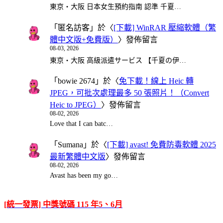
東京・大阪 日本女生預約指南 認準 千夏…
「
匿名訪客
」於〈
[下載] WinRAR 壓縮軟體（繁
體中文版+免費版）
〉發佈留言
08-03, 2026
東京・大阪 高級派遣サービス 【千夏の伊…
「
bowie 2674
」於〈
免下載！線上 Heic 轉
JPEG，可批次處理最多 50 張照片！（Convert
Heic to JPEG）
〉發佈留言
08-02, 2026
Love that I can batc…
「
Sumana
」於〈
[下載] avast! 免費防毒軟體 2025
最新繁體中文版
〉發佈留言
08-02, 2026
Avast has been my go…
[統一發票] 中獎號碼 115 年5、6月