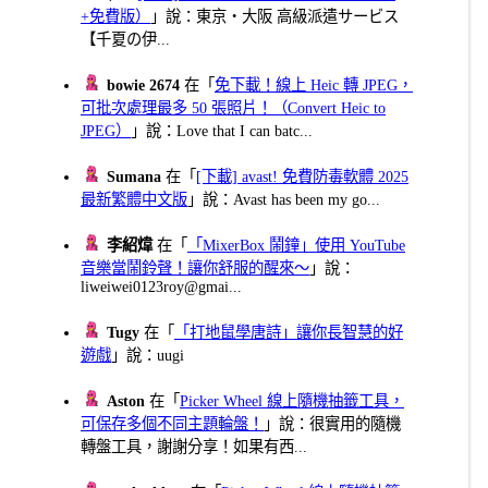
+免費版）
」說：東京・大阪 高級派遣サービス
【千夏の伊...
bowie 2674
在「
免下載！線上 Heic 轉 JPEG，
可批次處理最多 50 張照片！（Convert Heic to
JPEG）
」說：Love that I can batc...
Sumana
在「
[下載] avast! 免費防毒軟體 2025
最新繁體中文版
」說：Avast has been my go...
李紹煒
在「
「MixerBox 鬧鐘」使用 YouTube
音樂當鬧鈴聲！讓你舒服的醒來～
」說：
liweiwei0123roy@gmai...
Tugy
在「
「打地鼠學唐詩」讓你長智慧的好
遊戲
」說：uugi
Aston
在「
Picker Wheel 線上隨機抽籤工具，
可保存多個不同主題輪盤！
」說：很實用的隨機
轉盤工具，謝謝分享！如果有西...