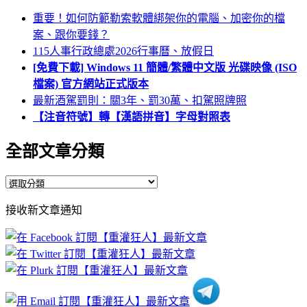
重要！如何防範勒索軟體綁架你的電腦、加密你的檔
案、跟你要錢？
115人事行政總處2026行事曆、放假日
[免費下載] Windows 11 簡體/繁體中文版 光碟映像 (ISO
檔案) 官方網站正式版本
最新酒駕罰則：關3年、罰30萬、扣駕照牌照
【注音符號】轉【漢語拼音】字母對照表
全部文章分類
全
部
接收新文章通知
文
章
分
類