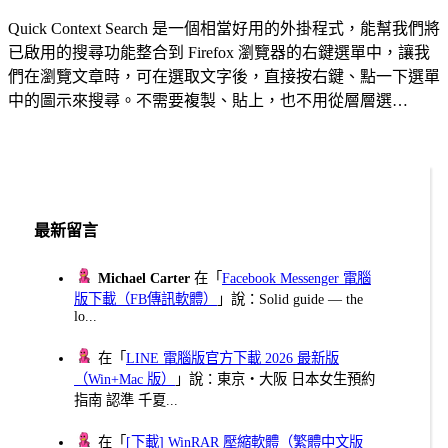
Quick Context Search 是一個相當好用的外掛程式，能幫我們將
已啟用的搜尋功能整合到 Firefox 瀏覽器的右鍵選單中，讓我
們在瀏覽文章時，可在選取文字後，直接按右鍵、點一下選單
中的圖示來搜尋。不需要複製、貼上，也不用從層層選…
最新留言
Michael Carter
在「
Facebook Messenger 電腦
版下載（FB傳訊軟體）
」說：Solid guide — the
lo...
在「
LINE 電腦版官方下載 2026 最新版
（Win+Mac 版）
」說：東京・大阪 日本女生預約
指南 認準 千夏...
在「
[下載] WinRAR 壓縮軟體（繁體中文版