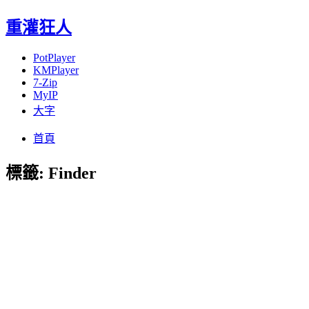
重灌狂人
PotPlayer
KMPlayer
7-Zip
MyIP
大字
Menu
Skip
首頁
to
content
標籤:
Finder