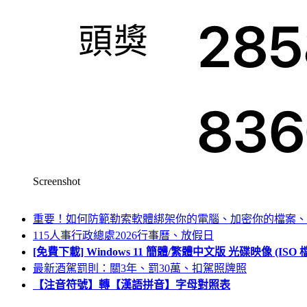
Screenshot
重要！如何防範勒索軟體綁架你的電腦、加密你的檔案、
115人事行政總處2026行事曆、放假日
[免費下載] Windows 11 簡體/繁體中文版 光碟映像 (IS
最新酒駕罰則：關3年、罰30萬、扣駕照牌照
【注音符號】轉【漢語拼音】字母對照表