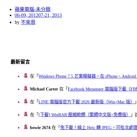
蘋果電腦-未分類
Posted
06-09, 2012
07-21, 2013
on
by
不來恩
最新留言
在「
Windows Phone 7.5 芒果模擬器，在 iPhone、Andr
Michael Carter
在「
Facebook Messenger 電腦版下載
在「
LINE 電腦版官方下載 2026 最新版（Win+Mac 版）
在「
[下載] WinRAR 壓縮軟體（繁體中文版+免費版）
」
bowie 2674
在「
免下載！線上 Heic 轉 JPEG，可批次處理最多 