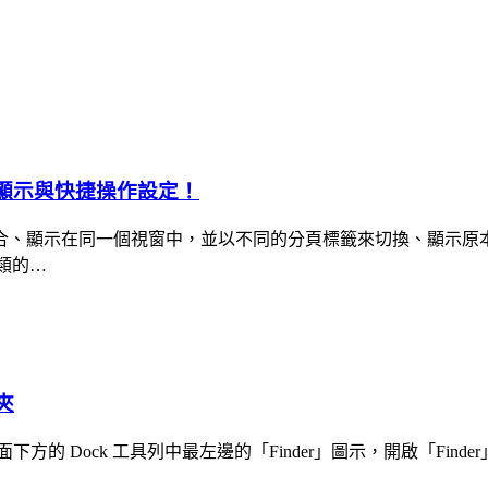
「多分頁」顯示與快捷操作設定！
合、顯示在同一個視窗中，並以不同的分頁標籤來切換、顯示原本
之類的…
夾
方的 Dock 工具列中最左邊的「Finder」圖示，開啟「Fi