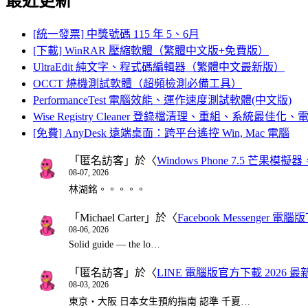
最近更新
[統一發票] 中獎號碼 115 年 5、6月
[下載] WinRAR 壓縮軟體（繁體中文版+免費版）
UltraEdit 純文字、程式碼編輯器（繁體中文最新版）
OCCT 燒機測試軟體（超頻檢測必備工具）
PerformanceTest 電腦效能、運作速度測試軟體(中文版)
Wise Registry Cleaner 登錄檔清理、重組、系統最佳
[免費] AnyDesk 遠端桌面：跨平台遙控 Win, Mac 電腦
「
匿名訪客
」於〈
Windows Phone 7.5 芒果模擬
08-07, 2026
林湖銘。。。。。
「
Michael Carter
」於〈
Facebook Messenger
08-06, 2026
Solid guide — the lo…
「
匿名訪客
」於〈
LINE 電腦版官方下載 2026 最
08-03, 2026
東京・大阪 日本女生預約指南 認準 千夏…