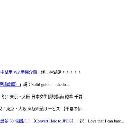
oid 中試用 WP 手機介面
」說：林湖銘。。。。。
（FB傳訊軟體）
」說：Solid guide — the lo...
」說：東京・大阪 日本女生預約指南 認準 千夏...
說：東京・大阪 高級派遣サービス 【千夏の伊...
50 張照片！（Convert Heic to JPEG）
」說：Love that I can batc...