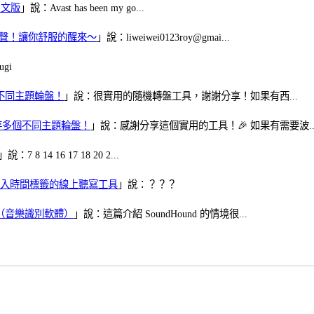
體中文版
」說：Avast has been my go...
當鬧鈴聲！讓你舒服的醒來～
」說：liweiwei0123roy@gmai...
gi
多個不同主題輪盤！
」說：很實用的隨機轉盤工具，謝謝分享！如果有西...
可保存多個不同主題輪盤！
」說：感謝分享這個實用的工具！🎉 如果有需要波..
」說：7 8 14 16 17 18 20 2...
、可加入時間標籤的線上聽寫工具
」說：？？？
找歌（音樂識別軟體）
」說：這篇介紹 SoundHound 的情境很...