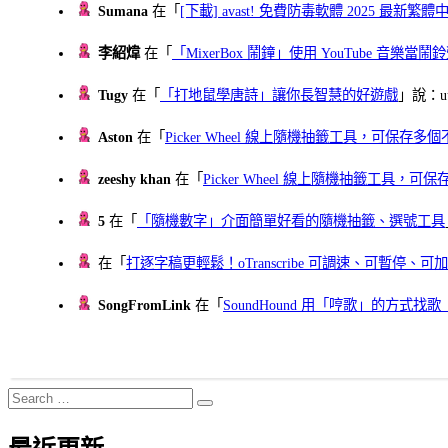
Sumana
在「
[下載] avast! 免費防毒軟體 2025 最新繁
李紹煒
在「
「MixerBox 鬧鐘」使用 YouTube 音樂
Tugy
在「
「打地鼠學唐詩」讓你長智慧的好遊戲
」說：uu
Aston
在「
Picker Wheel 線上隨機抽籤工具，可保存
zeeshy khan
在「
Picker Wheel 線上隨機抽籤工具，
5
在「
「隨機數字」介面簡單好看的隨機抽籤、選號工具
在「
打逐字稿更輕鬆！oTranscribe 可調速、可暫停
SongFromLink
在「
SoundHound 用「哼歌」的方式
Search
Search
for: