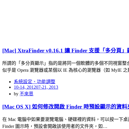
[Mac] XtraFinder v0.16.1 讓 Finder 支援
所謂的「多分頁顯示」指的是將同一個軟體的多個不同視窗整
似乎是 Opera 瀏覽器或某個以 IE 為核心的瀏覽器（如 MyIE 
系統設定、功能調整
Posted
10-14, 2012
07-21, 2013
on
by
不來恩
[Mac OS X] 如何修改開啟 Finder 時預設顯示的資料
在 Mac 電腦中如果要瀏覽電腦、硬碟裡的資料，可以按一下桌面下
Finder 圖示時，預設會開啟該使用者的文件夾，如…