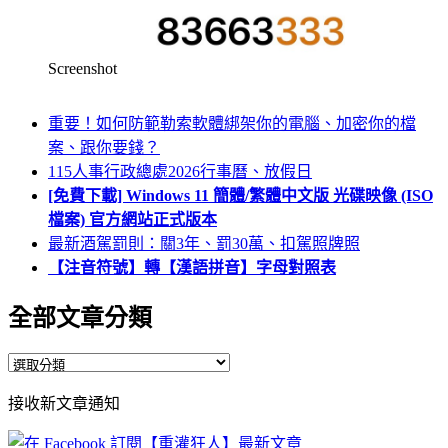
Screenshot
重要！如何防範勒索軟體綁架你的電腦、加密你的檔
案、跟你要錢？
115人事行政總處2026行事曆、放假日
[免費下載] Windows 11 簡體/繁體中文版 光碟映像 (ISO
檔案) 官方網站正式版本
最新酒駕罰則：關3年、罰30萬、扣駕照牌照
【注音符號】轉【漢語拼音】字母對照表
全部文章分類
全
部
接收新文章通知
文
章