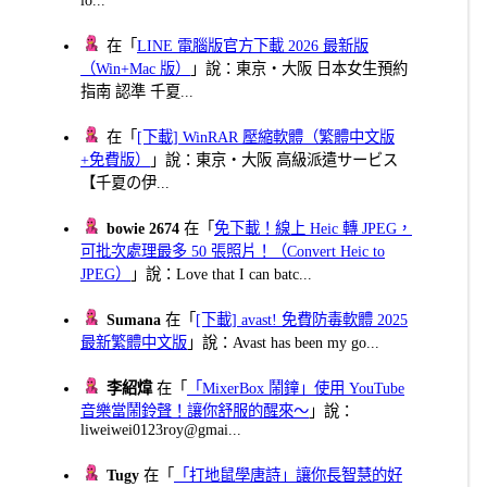
在「
LINE 電腦版官方下載 2026 最新版
（Win+Mac 版）
」說：東京・大阪 日本女生預約
指南 認準 千夏...
在「
[下載] WinRAR 壓縮軟體（繁體中文版
+免費版）
」說：東京・大阪 高級派遣サービス
【千夏の伊...
bowie 2674
在「
免下載！線上 Heic 轉 JPEG，
可批次處理最多 50 張照片！（Convert Heic to
JPEG）
」說：Love that I can batc...
Sumana
在「
[下載] avast! 免費防毒軟體 2025
最新繁體中文版
」說：Avast has been my go...
李紹煒
在「
「MixerBox 鬧鐘」使用 YouTube
音樂當鬧鈴聲！讓你舒服的醒來～
」說：
liweiwei0123roy@gmai...
Tugy
在「
「打地鼠學唐詩」讓你長智慧的好