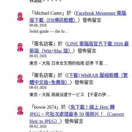
林湖銘。。。。。
「
Michael Carter
」於〈
Facebook Messenger 電腦
版下載（FB傳訊軟體）
〉發佈留言
08-06, 2026
Solid guide — the lo…
「
匿名訪客
」於〈
LINE 電腦版官方下載 2026 最
新版（Win+Mac 版）
〉發佈留言
08-03, 2026
東京・大阪 日本女生預約指南 認準 千夏…
「
匿名訪客
」於〈
[下載] WinRAR 壓縮軟體（繁
體中文版+免費版）
〉發佈留言
08-03, 2026
東京・大阪 高級派遣サービス 【千夏の伊…
「
bowie 2674
」於〈
免下載！線上 Heic 轉
JPEG，可批次處理最多 50 張照片！（Convert
Heic to JPEG）
〉發佈留言
08-02, 2026