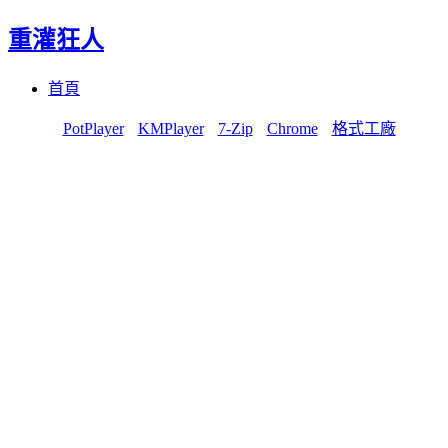
重灌狂人
Menu
Skip
首頁
to
content
PotPlayer
KMPlayer
7-Zip
Chrome
格式工廠