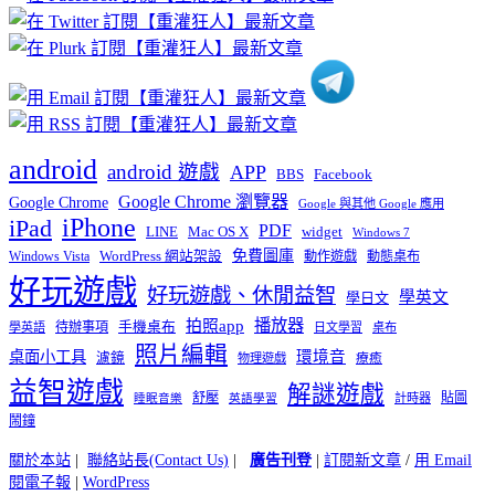
分
類
android
android 遊戲
APP
BBS
Facebook
Google Chrome 瀏覽器
Google Chrome
Google 與其他 Google 應用
iPhone
iPad
PDF
widget
LINE
Mac OS X
Windows 7
免費圖庫
Windows Vista
WordPress 網站架設
動作遊戲
動態桌布
好玩遊戲
好玩遊戲、休閒益智
學英文
學日文
播放器
拍照app
待辦事項
手機桌布
學英語
日文學習
桌布
照片編輯
桌面小工具
環境音
濾鏡
療癒
物理遊戲
益智遊戲
解謎遊戲
舒壓
貼圖
計時器
睡眠音樂
英語學習
鬧鐘
關於本站
|
聯絡站長(Contact Us)
|
廣告刊登
|
訂閱新文章
/
用 Email
閱電子報
|
WordPress