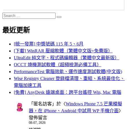
Search
Search
for:
最近更新
[統一發票] 中獎號碼 115 年 5、6月
[下載] WinRAR 壓縮軟體（繁體中文版+免費版）
UltraEdit 純文字、程式碼編輯器（繁體中文最新版）
OCCT 燒機測試軟體（超頻檢測必備工具）
PerformanceTest 電腦效能、運作速度測試軟體(中文版)
Wise Registry Cleaner 登錄檔清理、重組、系統最佳化、
電腦加速工具
[免費] AnyDesk 遠端桌面：跨平台遙控 Win, Mac 電腦
「
匿名訪客
」於〈
Windows Phone 7.5 芒果模擬
器，在 iPhone、Android 中試用 WP 手機介面
〉
發佈留言
08-07, 2026