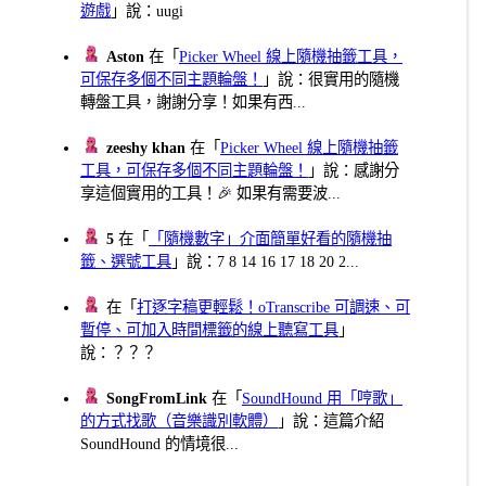
遊戲
」說：uugi
Aston
在「
Picker Wheel 線上隨機抽籤工具，
可保存多個不同主題輪盤！
」說：很實用的隨機
轉盤工具，謝謝分享！如果有西...
zeeshy khan
在「
Picker Wheel 線上隨機抽籤
工具，可保存多個不同主題輪盤！
」說：感謝分
享這個實用的工具！🎉 如果有需要波...
5
在「
「隨機數字」介面簡單好看的隨機抽
籤、選號工具
」說：7 8 14 16 17 18 20 2...
在「
打逐字稿更輕鬆！oTranscribe 可調速、可
暫停、可加入時間標籤的線上聽寫工具
」
說：？？？
SongFromLink
在「
SoundHound 用「哼歌」
的方式找歌（音樂識別軟體）
」說：這篇介紹
SoundHound 的情境很...