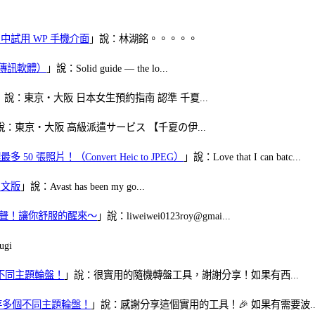
oid 中試用 WP 手機介面
」說：林湖銘。。。。。
（FB傳訊軟體）
」說：Solid guide — the lo...
」說：東京・大阪 日本女生預約指南 認準 千夏...
說：東京・大阪 高級派遣サービス 【千夏の伊...
50 張照片！（Convert Heic to JPEG）
」說：Love that I can batc...
體中文版
」說：Avast has been my go...
當鬧鈴聲！讓你舒服的醒來～
」說：liweiwei0123roy@gmai...
gi
多個不同主題輪盤！
」說：很實用的隨機轉盤工具，謝謝分享！如果有西...
可保存多個不同主題輪盤！
」說：感謝分享這個實用的工具！🎉 如果有需要波..