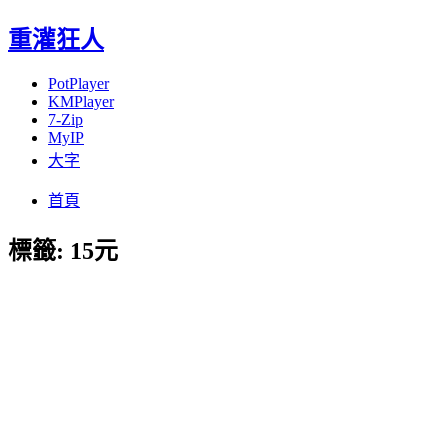
重灌狂人
PotPlayer
KMPlayer
7-Zip
MyIP
大字
Menu
Skip
首頁
to
content
標籤:
15元