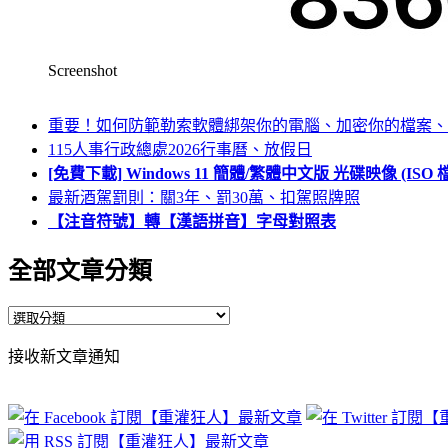
Screenshot
重要！如何防範勒索軟體綁架你的電腦、加密你的檔案、
115人事行政總處2026行事曆、放假日
[免費下載] Windows 11 簡體/繁體中文版 光碟映像 (IS
最新酒駕罰則：關3年、罰30萬、扣駕照牌照
【注音符號】轉【漢語拼音】字母對照表
全部文章分類
全
部
接收新文章通知
文
章
分
類