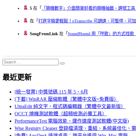
5
在「
「隨機數字」介面簡單好看的隨機抽籤、選號工具
在「
打逐字稿更輕鬆！oTranscribe 可調速、可暫停
SongFromLink
在「
SoundHound 用「哼歌」的方式
Search
Search
for:
最近更新
[統一發票] 中獎號碼 115 年 5、6月
[下載] WinRAR 壓縮軟體（繁體中文版+免費版）
UltraEdit 純文字、程式碼編輯器（繁體中文最新版）
OCCT 燒機測試軟體（超頻檢測必備工具）
PerformanceTest 電腦效能、運作速度測試軟體(中文版)
Wise Registry Cleaner 登錄檔清理、重組、系統最佳
[免費] AnyDesk 遠端桌面：跨平台遙控 Win, Mac 電腦