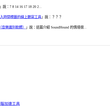
」說：7 8 14 16 17 18 20 2...
、可加入時間標籤的線上聽寫工具
」說：？？？
找歌（音樂識別軟體）
」說：這篇介紹 SoundHound 的情境很...
化、電腦加速工具