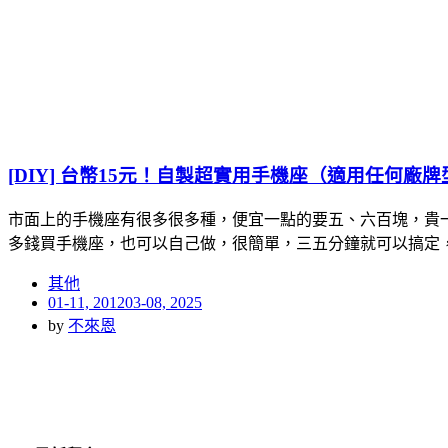
[DIY] 台幣15元！自製超實用手機座（適用任何廠
市面上的手機座有很多很多種，便宜一點的要五、六百塊，貴
多錢買手機座，也可以自己做，很簡單，三五分鐘就可以搞定，全
其他
Posted
01-11, 2012
03-08, 2025
on
by
不來恩