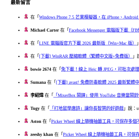
最新留言
在「
Windows Phone 7.5 芒果模擬器，在 iPhone、Andr
Michael Carter
在「
Facebook Messenger 電腦版下載
在「
LINE 電腦版官方下載 2026 最新版（Win+Mac 版）
在「
[下載] WinRAR 壓縮軟體（繁體中文版+免費版）
」
bowie 2674
在「
免下載！線上 Heic 轉 JPEG，可批次處理最多 
Sumana
在「
[下載] avast! 免費防毒軟體 2025 最新繁
李紹煒
在「
「MixerBox 鬧鐘」使用 YouTube 音樂
Tugy
在「
「打地鼠學唐詩」讓你長智慧的好遊戲
」說：uu
Aston
在「
Picker Wheel 線上隨機抽籤工具，可保存
zeeshy khan
在「
Picker Wheel 線上隨機抽籤工具，