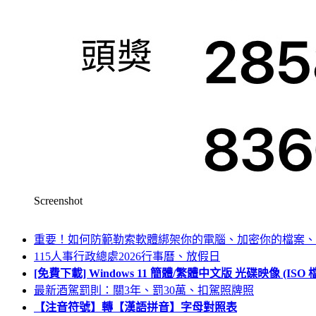
Screenshot
重要！如何防範勒索軟體綁架你的電腦、加密你的檔案、
115人事行政總處2026行事曆、放假日
[免費下載] Windows 11 簡體/繁體中文版 光碟映像 (IS
最新酒駕罰則：關3年、罰30萬、扣駕照牌照
【注音符號】轉【漢語拼音】字母對照表