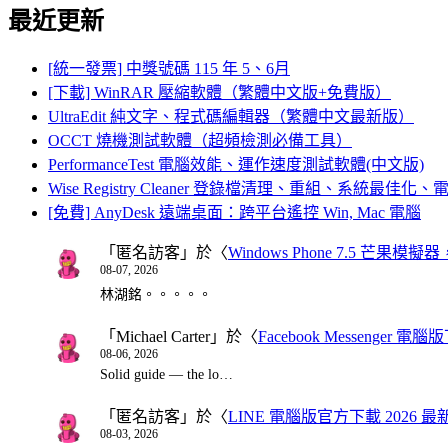
最近更新
[統一發票] 中獎號碼 115 年 5、6月
[下載] WinRAR 壓縮軟體（繁體中文版+免費版）
UltraEdit 純文字、程式碼編輯器（繁體中文最新版）
OCCT 燒機測試軟體（超頻檢測必備工具）
PerformanceTest 電腦效能、運作速度測試軟體(中文版)
Wise Registry Cleaner 登錄檔清理、重組、系統最佳
[免費] AnyDesk 遠端桌面：跨平台遙控 Win, Mac 電腦
「
匿名訪客
」於〈
Windows Phone 7.5 芒果模擬
08-07, 2026
林湖銘。。。。。
「
Michael Carter
」於〈
Facebook Messenger
08-06, 2026
Solid guide — the lo…
「
匿名訪客
」於〈
LINE 電腦版官方下載 2026 最
08-03, 2026