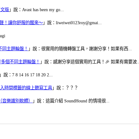
體中文版
」說：Avast has been my go...
當鬧鈴聲！讓你舒服的醒來～
」說：liweiwei0123roy@gmai...
gi
多個不同主題輪盤！
」說：很實用的隨機轉盤工具，謝謝分享！如果有西...
可保存多個不同主題輪盤！
」說：感謝分享這個實用的工具！🎉 如果有需要波..
」說：7 8 14 16 17 18 20 2...
、可加入時間標籤的線上聽寫工具
」說：？？？
找歌（音樂識別軟體）
」說：這篇介紹 SoundHound 的情境很...