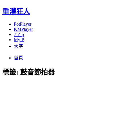
重灌狂人
PotPlayer
KMPlayer
7-Zip
MyIP
大字
Menu
Skip
首頁
to
content
標籤:
鼓音節拍器