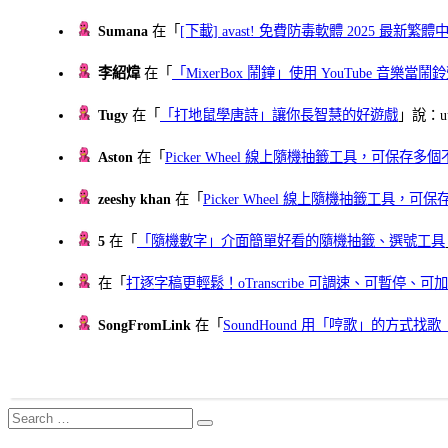
Sumana
在「
[下載] avast! 免費防毒軟體 2025 最新繁
李紹煒
在「
「MixerBox 鬧鐘」使用 YouTube 音樂
Tugy
在「
「打地鼠學唐詩」讓你長智慧的好遊戲
」說：uu
Aston
在「
Picker Wheel 線上隨機抽籤工具，可保存
zeeshy khan
在「
Picker Wheel 線上隨機抽籤工具，
5
在「
「隨機數字」介面簡單好看的隨機抽籤、選號工具
在「
打逐字稿更輕鬆！oTranscribe 可調速、可暫停
SongFromLink
在「
SoundHound 用「哼歌」的方式
Search
Search
for: