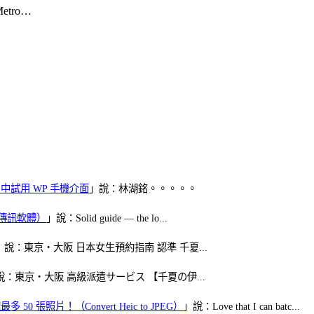
tro…
oid 中試用 WP 手機介面
」說：林湖銘。。。。。
（FB傳訊軟體）
」說：Solid guide — the lo...
」說：東京・大阪 日本女生預約指南 認準 千夏...
說：東京・大阪 高級派遣サービス 【千夏の伊...
50 張照片！（Convert Heic to JPEG）
」說：Love that I can batc...