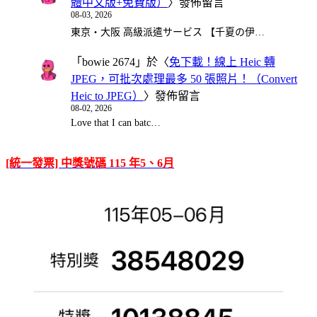
體中文版+免費版）
〉發佈留言
08-03, 2026
東京・大阪 高級派遣サービス 【千夏の伊…
「
bowie 2674
」於〈
免下載！線上 Heic 轉
JPEG，可批次處理最多 50 張照片！（Convert
Heic to JPEG）
〉發佈留言
08-02, 2026
Love that I can batc…
[統一發票] 中獎號碼 115 年5、6月