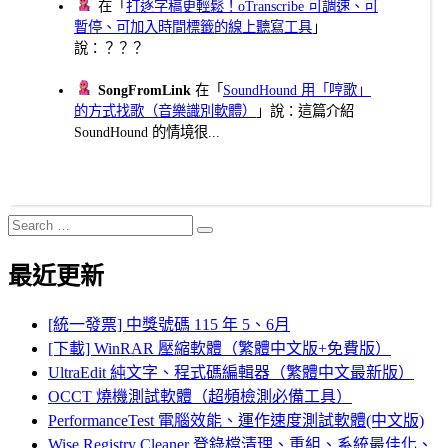
在「
打逐字稿更輕鬆！oTranscribe 可調速、可
暫停、可加入時間標籤的線上聽寫工具
」
說：？？？
SongFromLink
在「
SoundHound 用「哼歌」
的方式找歌（音樂識別軟體）
」說：這篇介紹
SoundHound 的情境很...
Search
Search
for:
最近更新
[統一發票] 中獎號碼 115 年 5、6月
[下載] WinRAR 壓縮軟體（繁體中文版+免費版）
UltraEdit 純文字、程式碼編輯器（繁體中文最新版）
OCCT 燒機測試軟體（超頻檢測必備工具）
PerformanceTest 電腦效能、運作速度測試軟體(中文版)
Wise Registry Cleaner 登錄檔清理、重組、系統最佳化、