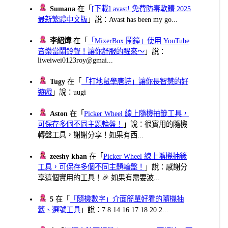
Sumana
在「
[下載] avast! 免費防毒軟體 2025
最新繁體中文版
」說：Avast has been my go...
李紹煒
在「
「MixerBox 鬧鐘」使用 YouTube
音樂當鬧鈴聲！讓你舒服的醒來～
」說：
liweiwei0123roy@gmai...
Tugy
在「
「打地鼠學唐詩」讓你長智慧的好
遊戲
」說：uugi
Aston
在「
Picker Wheel 線上隨機抽籤工具，
可保存多個不同主題輪盤！
」說：很實用的隨機
轉盤工具，謝謝分享！如果有西...
zeeshy khan
在「
Picker Wheel 線上隨機抽籤
工具，可保存多個不同主題輪盤！
」說：感謝分
享這個實用的工具！🎉 如果有需要波...
5
在「
「隨機數字」介面簡單好看的隨機抽
籤、選號工具
」說：7 8 14 16 17 18 20 2...