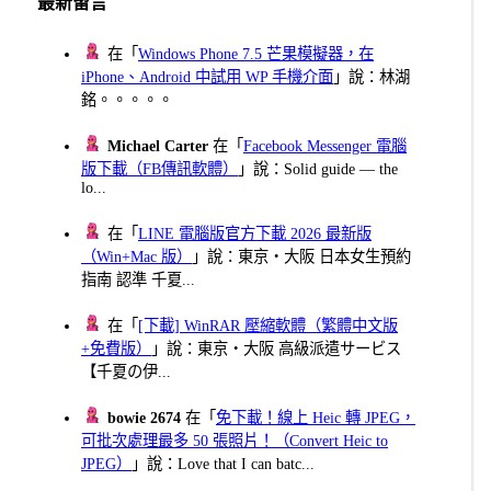
最新留言
在「
Windows Phone 7.5 芒果模擬器，在
iPhone、Android 中試用 WP 手機介面
」說：林湖
銘。。。。。
Michael Carter
在「
Facebook Messenger 電腦
版下載（FB傳訊軟體）
」說：Solid guide — the
lo...
在「
LINE 電腦版官方下載 2026 最新版
（Win+Mac 版）
」說：東京・大阪 日本女生預約
指南 認準 千夏...
在「
[下載] WinRAR 壓縮軟體（繁體中文版
+免費版）
」說：東京・大阪 高級派遣サービス
【千夏の伊...
bowie 2674
在「
免下載！線上 Heic 轉 JPEG，
可批次處理最多 50 張照片！（Convert Heic to
JPEG）
」說：Love that I can batc...