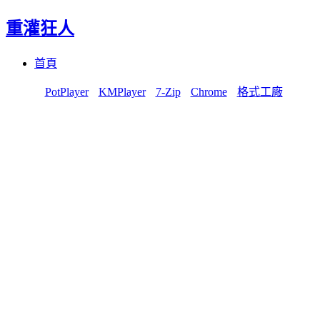
重灌狂人
Menu
Skip
首頁
to
content
PotPlayer
KMPlayer
7-Zip
Chrome
格式工廠