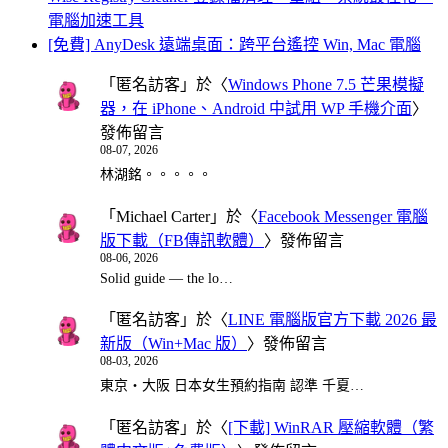
電腦加速工具
[免費] AnyDesk 遠端桌面：跨平台遙控 Win, Mac 電腦
「
匿名訪客
」於〈
Windows Phone 7.5 芒果模擬
器，在 iPhone、Android 中試用 WP 手機介面
〉
發佈留言
08-07, 2026
林湖銘。。。。。
「
Michael Carter
」於〈
Facebook Messenger 電腦
版下載（FB傳訊軟體）
〉發佈留言
08-06, 2026
Solid guide — the lo…
「
匿名訪客
」於〈
LINE 電腦版官方下載 2026 最
新版（Win+Mac 版）
〉發佈留言
08-03, 2026
東京・大阪 日本女生預約指南 認準 千夏…
「
匿名訪客
」於〈
[下載] WinRAR 壓縮軟體（繁