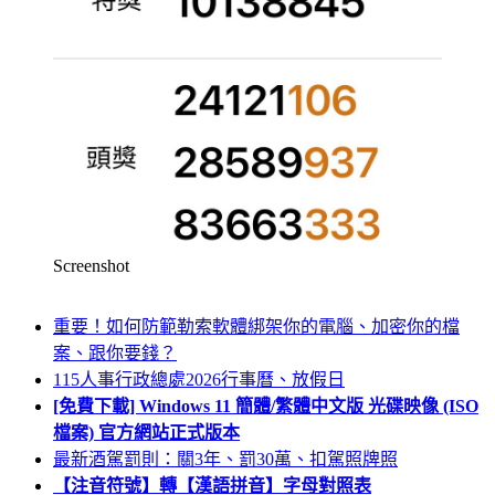
Screenshot
重要！如何防範勒索軟體綁架你的電腦、加密你的檔
案、跟你要錢？
115人事行政總處2026行事曆、放假日
[免費下載] Windows 11 簡體/繁體中文版 光碟映像 (ISO
檔案) 官方網站正式版本
最新酒駕罰則：關3年、罰30萬、扣駕照牌照
【注音符號】轉【漢語拼音】字母對照表