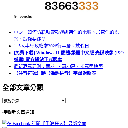
Screenshot
重要！如何防範勒索軟體綁架你的電腦、加密你的檔
案、跟你要錢？
115人事行政總處2026行事曆、放假日
[免費下載] Windows 11 簡體/繁體中文版 光碟映像 (ISO
檔案) 官方網站正式版本
最新酒駕罰則：關3年、罰30萬、扣駕照牌照
【注音符號】轉【漢語拼音】字母對照表
全部文章分類
全
部
接收新文章通知
文
章