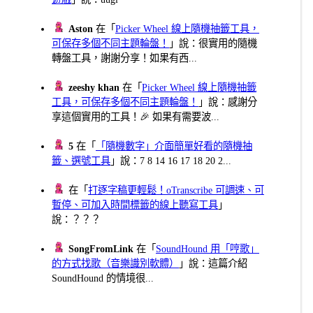
Aston
在「
Picker Wheel 線上隨機抽籤工具，
可保存多個不同主題輪盤！
」說：很實用的隨機
轉盤工具，謝謝分享！如果有西...
zeeshy khan
在「
Picker Wheel 線上隨機抽籤
工具，可保存多個不同主題輪盤！
」說：感謝分
享這個實用的工具！🎉 如果有需要波...
5
在「
「隨機數字」介面簡單好看的隨機抽
籤、選號工具
」說：7 8 14 16 17 18 20 2...
在「
打逐字稿更輕鬆！oTranscribe 可調速、可
暫停、可加入時間標籤的線上聽寫工具
」
說：？？？
SongFromLink
在「
SoundHound 用「哼歌」
的方式找歌（音樂識別軟體）
」說：這篇介紹
SoundHound 的情境很...