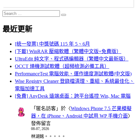
Search
Search
for:
最近更新
[統一發票] 中獎號碼 115 年 5、6月
[下載] WinRAR 壓縮軟體（繁體中文版+免費版）
UltraEdit 純文字、程式碼編輯器（繁體中文最新版）
OCCT 燒機測試軟體（超頻檢測必備工具）
PerformanceTest 電腦效能、運作速度測試軟體(中文版)
Wise Registry Cleaner 登錄檔清理、重組、系統最佳化、
電腦加速工具
[免費] AnyDesk 遠端桌面：跨平台遙控 Win, Mac 電腦
「
匿名訪客
」於〈
Windows Phone 7.5 芒果模擬
器，在 iPhone、Android 中試用 WP 手機介面
〉
發佈留言
08-07, 2026
林湖銘。。。。。