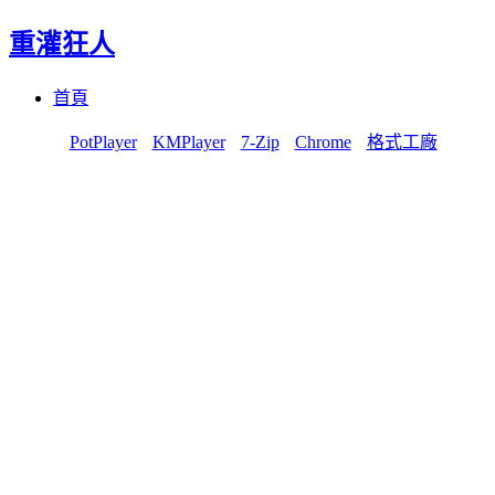
重灌狂人
Menu
Skip
首頁
to
content
PotPlayer
KMPlayer
7-Zip
Chrome
格式工廠