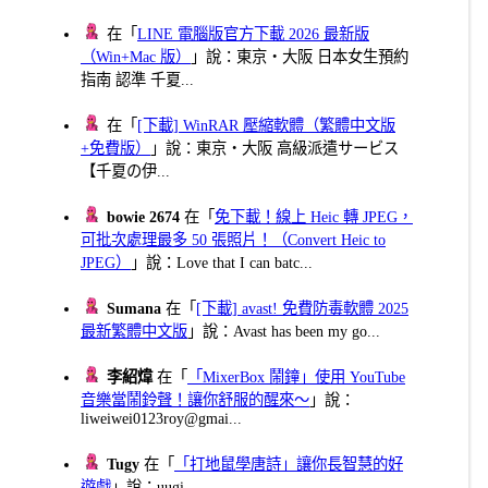
在「
LINE 電腦版官方下載 2026 最新版
（Win+Mac 版）
」說：東京・大阪 日本女生預約
指南 認準 千夏...
在「
[下載] WinRAR 壓縮軟體（繁體中文版
+免費版）
」說：東京・大阪 高級派遣サービス
【千夏の伊...
bowie 2674
在「
免下載！線上 Heic 轉 JPEG，
可批次處理最多 50 張照片！（Convert Heic to
JPEG）
」說：Love that I can batc...
Sumana
在「
[下載] avast! 免費防毒軟體 2025
最新繁體中文版
」說：Avast has been my go...
李紹煒
在「
「MixerBox 鬧鐘」使用 YouTube
音樂當鬧鈴聲！讓你舒服的醒來～
」說：
liweiwei0123roy@gmai...
Tugy
在「
「打地鼠學唐詩」讓你長智慧的好
遊戲
」說：uugi