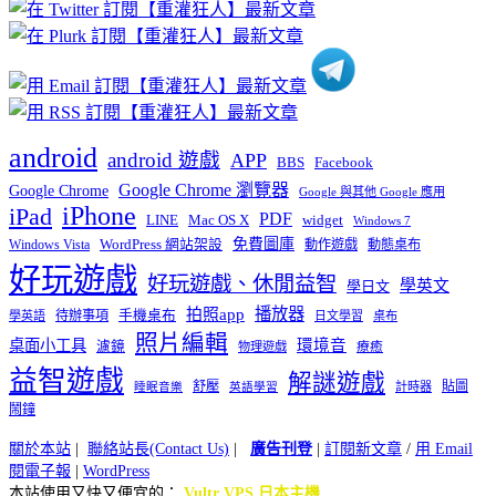
分
類
android
android 遊戲
APP
BBS
Facebook
Google Chrome 瀏覽器
Google Chrome
Google 與其他 Google 應用
iPhone
iPad
PDF
widget
LINE
Mac OS X
Windows 7
免費圖庫
Windows Vista
WordPress 網站架設
動作遊戲
動態桌布
好玩遊戲
好玩遊戲、休閒益智
學英文
學日文
播放器
拍照app
待辦事項
手機桌布
學英語
日文學習
桌布
照片編輯
桌面小工具
環境音
濾鏡
療癒
物理遊戲
益智遊戲
解謎遊戲
舒壓
貼圖
計時器
睡眠音樂
英語學習
鬧鐘
關於本站
|
聯絡站長(Contact Us)
|
廣告刊登
|
訂閱新文章
/
用 Email
閱電子報
|
WordPress
本站使用又快又便宜的：
Vultr VPS 日本主機