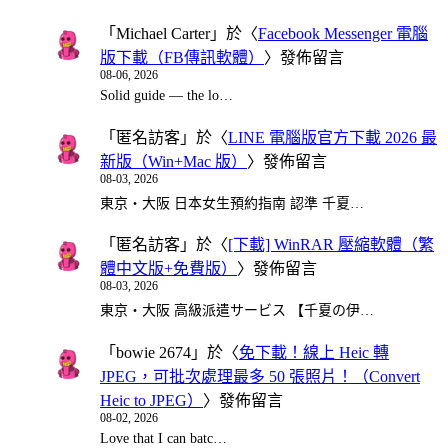
「
Michael Carter
」於〈
Facebook Messenger 電腦
版下載（FB傳訊軟體）
〉發佈留言
08-06, 2026
Solid guide — the lo…
「
匿名訪客
」於〈
LINE 電腦版官方下載 2026 最
新版（Win+Mac 版）
〉發佈留言
08-03, 2026
東京・大阪 日本女生預約指南 認準 千夏…
「
匿名訪客
」於〈
[下載] WinRAR 壓縮軟體（繁
體中文版+免費版）
〉發佈留言
08-03, 2026
東京・大阪 高級派遣サービス 【千夏の伊…
「
bowie 2674
」於〈
免下載！線上 Heic 轉
JPEG，可批次處理最多 50 張照片！（Convert
Heic to JPEG）
〉發佈留言
08-02, 2026
Love that I can batc…