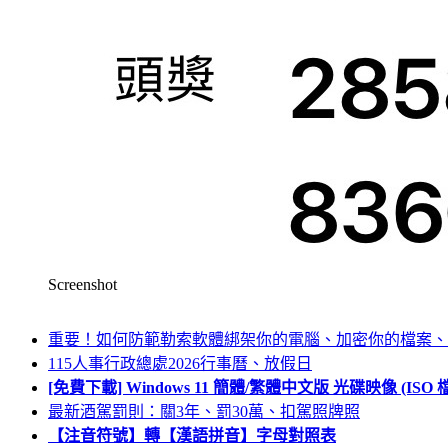
Screenshot
重要！如何防範勒索軟體綁架你的電腦、加密你的檔案、
115人事行政總處2026行事曆、放假日
[免費下載] Windows 11 簡體/繁體中文版 光碟映像 (IS
最新酒駕罰則：關3年、罰30萬、扣駕照牌照
【注音符號】轉【漢語拼音】字母對照表