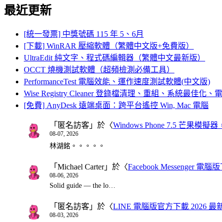
最近更新
[統一發票] 中獎號碼 115 年 5、6月
[下載] WinRAR 壓縮軟體（繁體中文版+免費版）
UltraEdit 純文字、程式碼編輯器（繁體中文最新版）
OCCT 燒機測試軟體（超頻檢測必備工具）
PerformanceTest 電腦效能、運作速度測試軟體(中文版)
Wise Registry Cleaner 登錄檔清理、重組、系統最佳
[免費] AnyDesk 遠端桌面：跨平台遙控 Win, Mac 電腦
「
匿名訪客
」於〈
Windows Phone 7.5 芒果模擬
08-07, 2026
林湖銘。。。。。
「
Michael Carter
」於〈
Facebook Messenger
08-06, 2026
Solid guide — the lo…
「
匿名訪客
」於〈
LINE 電腦版官方下載 2026 最
08-03, 2026