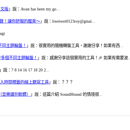
體中文版
」說：Avast has been my go...
當鬧鈴聲！讓你舒服的醒來～
」說：liweiwei0123roy@gmai...
gi
多個不同主題輪盤！
」說：很實用的隨機轉盤工具，謝謝分享！如果有西...
可保存多個不同主題輪盤！
」說：感謝分享這個實用的工具！🎉 如果有需要波..
」說：7 8 14 16 17 18 20 2...
、可加入時間標籤的線上聽寫工具
」說：？？？
找歌（音樂識別軟體）
」說：這篇介紹 SoundHound 的情境很...