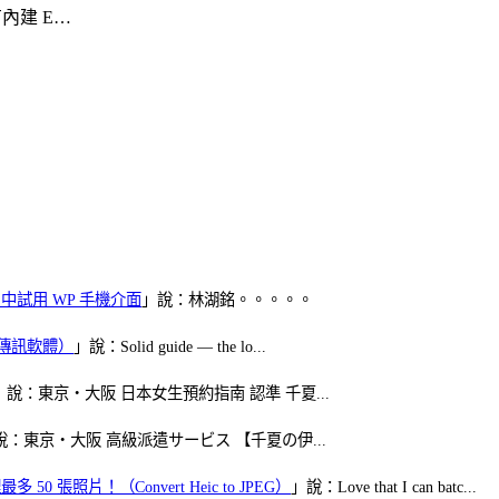
內建 E…
oid 中試用 WP 手機介面
」說：林湖銘。。。。。
（FB傳訊軟體）
」說：Solid guide — the lo...
」說：東京・大阪 日本女生預約指南 認準 千夏...
說：東京・大阪 高級派遣サービス 【千夏の伊...
50 張照片！（Convert Heic to JPEG）
」說：Love that I can batc...