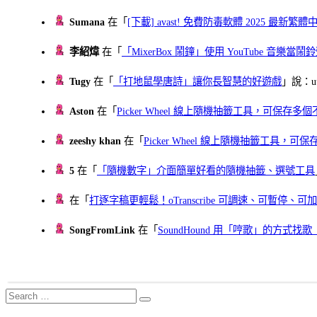
Sumana
在「
[下載] avast! 免費防毒軟體 2025 最新繁
李紹煒
在「
「MixerBox 鬧鐘」使用 YouTube 音樂
Tugy
在「
「打地鼠學唐詩」讓你長智慧的好遊戲
」說：uu
Aston
在「
Picker Wheel 線上隨機抽籤工具，可保存
zeeshy khan
在「
Picker Wheel 線上隨機抽籤工具，
5
在「
「隨機數字」介面簡單好看的隨機抽籤、選號工具
在「
打逐字稿更輕鬆！oTranscribe 可調速、可暫停
SongFromLink
在「
SoundHound 用「哼歌」的方式
Search
Search
for: