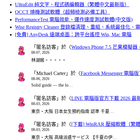
UltraEdit 純文字、程式碼編輯器（繁體中文最新版）
OCCT 燒機測試軟體（超頻檢測必備工具）
PerformanceTest 電腦效能、運作速度測試軟體(中文版)
Wise Registry Cleaner 登錄檔清理、重組、系統最佳
[免費] AnyDesk 遠端桌面：跨平台遙控 Win, Mac 電腦
「
匿名訪客
」於〈
Windows Phone 7.5 芒果模擬
08-07, 2026
林湖銘。。。。。
「
Michael Carter
」於〈
Facebook Messenger
08-06, 2026
Solid guide — the lo…
「
匿名訪客
」於〈
LINE 電腦版官方下載 2026 最
08-03, 2026
東京・大阪 日本女生預約指南 認準 千夏…
「
匿名訪客
」於〈
[下載] WinRAR 壓縮軟體（
08-03, 2026
東京・大阪 高級派遣サービス 【千夏の伊…