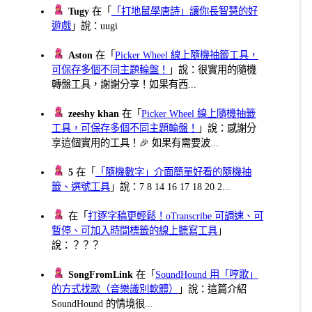
Tugy
在「
「打地鼠學唐詩」讓你長智慧的好
遊戲
」說：uugi
Aston
在「
Picker Wheel 線上隨機抽籤工具，
可保存多個不同主題輪盤！
」說：很實用的隨機
轉盤工具，謝謝分享！如果有西...
zeeshy khan
在「
Picker Wheel 線上隨機抽籤
工具，可保存多個不同主題輪盤！
」說：感謝分
享這個實用的工具！🎉 如果有需要波...
5
在「
「隨機數字」介面簡單好看的隨機抽
籤、選號工具
」說：7 8 14 16 17 18 20 2...
在「
打逐字稿更輕鬆！oTranscribe 可調速、可
暫停、可加入時間標籤的線上聽寫工具
」
說：？？？
SongFromLink
在「
SoundHound 用「哼歌」
的方式找歌（音樂識別軟體）
」說：這篇介紹
SoundHound 的情境很...