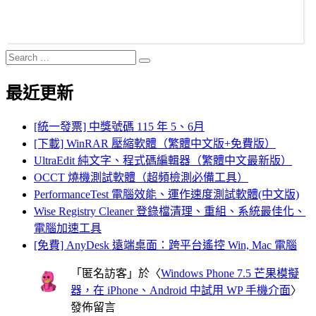
Search
Search
for:
最近更新
[統一發票] 中獎號碼 115 年 5、6月
[下載] WinRAR 壓縮軟體（繁體中文版+免費版）
UltraEdit 純文字、程式碼編輯器（繁體中文最新版）
OCCT 燒機測試軟體（超頻檢測必備工具）
PerformanceTest 電腦效能、運作速度測試軟體(中文版)
Wise Registry Cleaner 登錄檔清理、重組、系統最佳化、
電腦加速工具
[免費] AnyDesk 遠端桌面：跨平台遙控 Win, Mac 電腦
「
匿名訪客
」於〈
Windows Phone 7.5 芒果模擬
器，在 iPhone、Android 中試用 WP 手機介面
〉
發佈留言