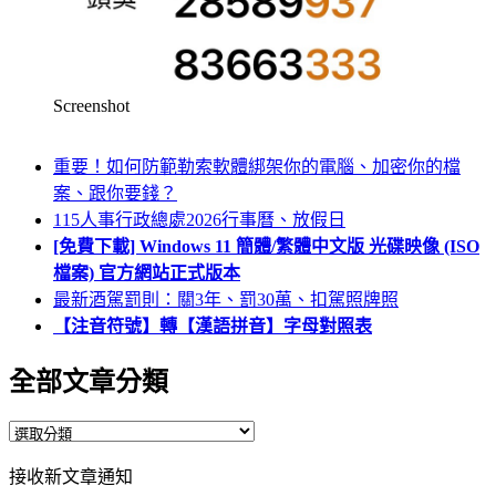
Screenshot
重要！如何防範勒索軟體綁架你的電腦、加密你的檔
案、跟你要錢？
115人事行政總處2026行事曆、放假日
[免費下載] Windows 11 簡體/繁體中文版 光碟映像 (ISO
檔案) 官方網站正式版本
最新酒駕罰則：關3年、罰30萬、扣駕照牌照
【注音符號】轉【漢語拼音】字母對照表
全部文章分類
全
部
接收新文章通知
文