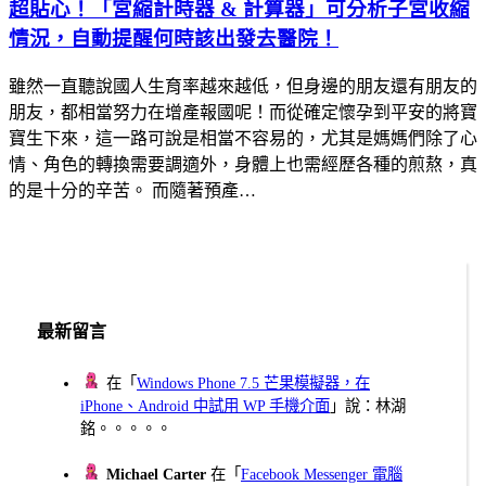
超貼心！「宮縮計時器 & 計算器」可分析子宮收縮
情況，自動提醒何時該出發去醫院！
雖然一直聽說國人生育率越來越低，但身邊的朋友還有朋友的
朋友，都相當努力在增產報國呢！而從確定懷孕到平安的將寶
寶生下來，這一路可說是相當不容易的，尤其是媽媽們除了心
情、角色的轉換需要調適外，身體上也需經歷各種的煎熬，真
的是十分的辛苦。 而隨著預產…
最新留言
在「
Windows Phone 7.5 芒果模擬器，在
iPhone、Android 中試用 WP 手機介面
」說：林湖
銘。。。。。
Michael Carter
在「
Facebook Messenger 電腦