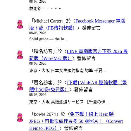
08-07, 2026
林湖銘。。。。。
「
Michael Carter
」於〈
Facebook Messenger 電腦
版下載（FB傳訊軟體）
〉發佈留言
08-06, 2026
Solid guide — the lo…
「
匿名訪客
」於〈
LINE 電腦版官方下載 2026 最
新版（Win+Mac 版）
〉發佈留言
08-03, 2026
東京・大阪 日本女生預約指南 認準 千夏…
「
匿名訪客
」於〈
[下載] WinRAR 壓縮軟體（繁
體中文版+免費版）
〉發佈留言
08-03, 2026
東京・大阪 高級派遣サービス 【千夏の伊…
「
bowie 2674
」於〈
免下載！線上 Heic 轉
JPEG，可批次處理最多 50 張照片！（Convert
Heic to JPEG）
〉發佈留言