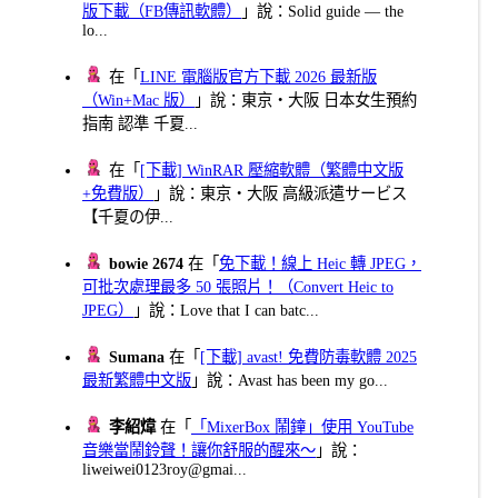
版下載（FB傳訊軟體）
」說：Solid guide — the
lo...
在「
LINE 電腦版官方下載 2026 最新版
（Win+Mac 版）
」說：東京・大阪 日本女生預約
指南 認準 千夏...
在「
[下載] WinRAR 壓縮軟體（繁體中文版
+免費版）
」說：東京・大阪 高級派遣サービス
【千夏の伊...
bowie 2674
在「
免下載！線上 Heic 轉 JPEG，
可批次處理最多 50 張照片！（Convert Heic to
JPEG）
」說：Love that I can batc...
Sumana
在「
[下載] avast! 免費防毒軟體 2025
最新繁體中文版
」說：Avast has been my go...
李紹煒
在「
「MixerBox 鬧鐘」使用 YouTube
音樂當鬧鈴聲！讓你舒服的醒來～
」說：
liweiwei0123roy@gmai...