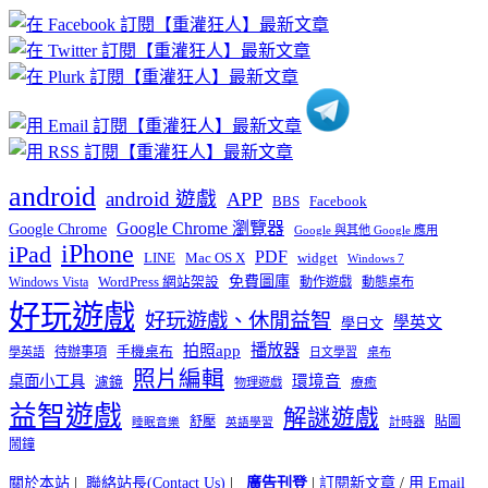
章
分
類
android
android 遊戲
APP
BBS
Facebook
Google Chrome 瀏覽器
Google Chrome
Google 與其他 Google 應用
iPhone
iPad
PDF
widget
LINE
Mac OS X
Windows 7
免費圖庫
Windows Vista
WordPress 網站架設
動作遊戲
動態桌布
好玩遊戲
好玩遊戲、休閒益智
學英文
學日文
播放器
拍照app
待辦事項
手機桌布
學英語
日文學習
桌布
照片編輯
桌面小工具
環境音
濾鏡
療癒
物理遊戲
益智遊戲
解謎遊戲
舒壓
貼圖
計時器
睡眠音樂
英語學習
鬧鐘
關於本站
|
聯絡站長(Contact Us)
|
廣告刊登
|
訂閱新文章
/
用 Email