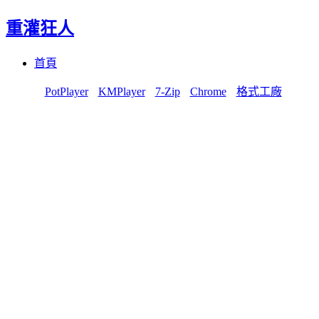
重灌狂人
Menu
Skip
首頁
to
content
PotPlayer
KMPlayer
7-Zip
Chrome
格式工廠