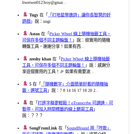
liweiwei0123roy@gmai...
Tugy
在「
「打地鼠學唐詩」讓你長智慧的好
遊戲
」說：uugi
Aston
在「
Picker Wheel 線上隨機抽籤工具，
可保存多個不同主題輪盤！
」說：很實用的隨機
轉盤工具，謝謝分享！如果有西...
zeeshy khan
在「
Picker Wheel 線上隨機抽籤
工具，可保存多個不同主題輪盤！
」說：感謝分
享這個實用的工具！🎉 如果有需要波...
5
在「
「隨機數字」介面簡單好看的隨機抽
籤、選號工具
」說：7 8 14 16 17 18 20 2...
在「
打逐字稿更輕鬆！oTranscribe 可調速、可
暫停、可加入時間標籤的線上聽寫工具
」
說：？？？
SongFromLink
在「
SoundHound 用「哼歌」