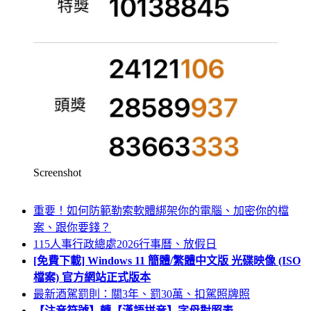
Screenshot
重要！如何防範勒索軟體綁架你的電腦、加密你的檔
案、跟你要錢？
115人事行政總處2026行事曆、放假日
[免費下載] Windows 11 簡體/繁體中文版 光碟映像 (ISO
檔案) 官方網站正式版本
最新酒駕罰則：關3年、罰30萬、扣駕照牌照
【注音符號】轉【漢語拼音】字母對照表