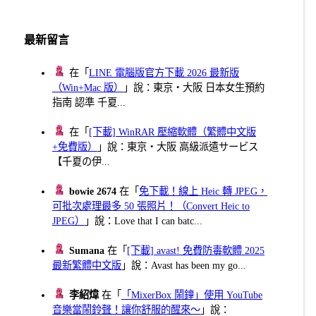
最新留言
在「
LINE 電腦版官方下載 2026 最新版
（Win+Mac 版）
」說：東京・大阪 日本女生預約
指南 認準 千夏...
在「
[下載] WinRAR 壓縮軟體（繁體中文版
+免費版）
」說：東京・大阪 高級派遣サービス
【千夏の伊...
bowie 2674
在「
免下載！線上 Heic 轉 JPEG，
可批次處理最多 50 張照片！（Convert Heic to
JPEG）
」說：Love that I can batc...
Sumana
在「
[下載] avast! 免費防毒軟體 2025
最新繁體中文版
」說：Avast has been my go...
李紹煒
在「
「MixerBox 鬧鐘」使用 YouTube
音樂當鬧鈴聲！讓你舒服的醒來～
」說：