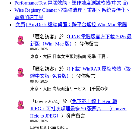
PerformanceTest 電腦效能、運作速度測試軟體(中文版)
Wise Registry Cleaner 登錄檔清理、重組、系統最佳化、
電腦加速工具
[免費] AnyDesk 遠端桌面：跨平台遙控 Win, Mac 電腦
「
匿名訪客
」於〈
LINE 電腦版官方下載 2026 最
新版（Win+Mac 版）
〉發佈留言
08-03, 2026
東京・大阪 日本女生預約指南 認準 千夏…
「
匿名訪客
」於〈
[下載] WinRAR 壓縮軟體（繁
體中文版+免費版）
〉發佈留言
08-03, 2026
東京・大阪 高級派遣サービス 【千夏の伊…
「
bowie 2674
」於〈
免下載！線上 Heic 轉
JPEG，可批次處理最多 50 張照片！（Convert
Heic to JPEG）
〉發佈留言
08-02, 2026
Love that I can batc…