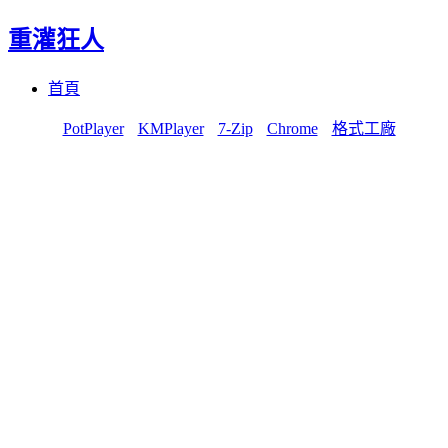
重灌狂人
Menu
Skip
首頁
to
content
PotPlayer
KMPlayer
7-Zip
Chrome
格式工廠