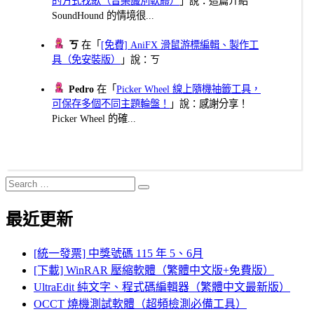
的方式找歌（音樂識別軟體）
」說：這篇介紹
SoundHound 的情境很...
ㄎ
在「
[免費] AniFX 滑鼠游標編輯、製作工
具（免安裝版）
」說：ㄎ
Pedro
在「
Picker Wheel 線上隨機抽籤工具，
可保存多個不同主題輪盤！
」說：感謝分享！
Picker Wheel 的確...
Search
Search
for:
最近更新
[統一發票] 中獎號碼 115 年 5、6月
[下載] WinRAR 壓縮軟體（繁體中文版+免費版）
UltraEdit 純文字、程式碼編輯器（繁體中文最新版）
OCCT 燒機測試軟體（超頻檢測必備工具）