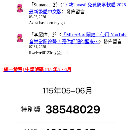
「
Sumana
」於〈
[下載] avast! 免費防毒軟體 2025
最新繁體中文版
〉發佈留言
08-02, 2026
Avast has been my go…
「
李紹煒
」於〈
「MixerBox 鬧鐘」使用 YouTube
音樂當鬧鈴聲！讓你舒服的醒來～
〉發佈留言
07-31, 2026
liweiwei0123roy@gmai…
[統一發票] 中獎號碼 115 年5、6月