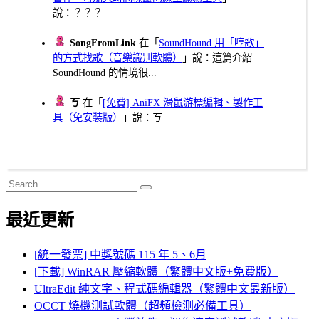
說：？？？
SongFromLink
在「
SoundHound 用「哼歌」
的方式找歌（音樂識別軟體）
」說：這篇介紹
SoundHound 的情境很...
ㄎ
在「
[免費] AniFX 滑鼠游標編輯、製作工
具（免安裝版）
」說：ㄎ
Search
Search
for:
最近更新
[統一發票] 中獎號碼 115 年 5、6月
[下載] WinRAR 壓縮軟體（繁體中文版+免費版）
UltraEdit 純文字、程式碼編輯器（繁體中文最新版）
OCCT 燒機測試軟體（超頻檢測必備工具）