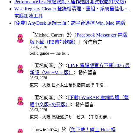
PerformanceTest 電腦效能、運作速度測試軟體(中文版)
Wise Registry Cleaner 登錄檔清理、重組、系統最佳化、
電腦加速工具
[免費] AnyDesk 遠端桌面：跨平台遙控 Win, Mac 電腦
「
Michael Carter
」於〈
Facebook Messenger 電腦
版下載（FB傳訊軟體）
〉發佈留言
08-06, 2026
Solid guide — the lo…
「
匿名訪客
」於〈
LINE 電腦版官方下載 2026 最
新版（Win+Mac 版）
〉發佈留言
08-03, 2026
東京・大阪 日本女生預約指南 認準 千夏…
「
匿名訪客
」於〈
[下載] WinRAR 壓縮軟體（繁
體中文版+免費版）
〉發佈留言
08-03, 2026
東京・大阪 高級派遣サービス 【千夏の伊…
「
bowie 2674
」於〈
免下載！線上 Heic 轉