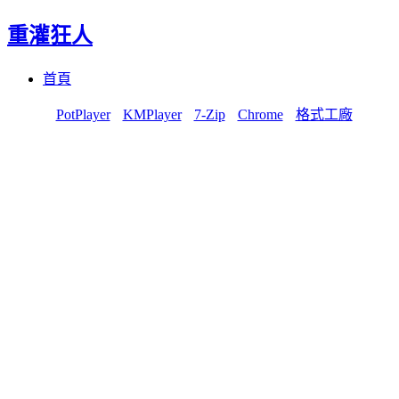
重灌狂人
Menu
Skip
首頁
to
content
PotPlayer
KMPlayer
7-Zip
Chrome
格式工廠