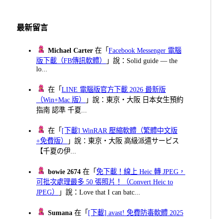
最新留言
Michael Carter
在「
Facebook Messenger 電腦
版下載（FB傳訊軟體）
」說：Solid guide — the
lo...
在「
LINE 電腦版官方下載 2026 最新版
（Win+Mac 版）
」說：東京・大阪 日本女生預約
指南 認準 千夏...
在「
[下載] WinRAR 壓縮軟體（繁體中文版
+免費版）
」說：東京・大阪 高級派遣サービス
【千夏の伊...
bowie 2674
在「
免下載！線上 Heic 轉 JPEG，
可批次處理最多 50 張照片！（Convert Heic to
JPEG）
」說：Love that I can batc...
Sumana
在「
[下載] avast! 免費防毒軟體 2025