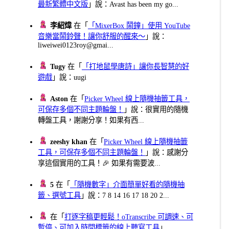
最新繁體中文版
」說：Avast has been my go...
李紹煒
在「
「MixerBox 鬧鐘」使用 YouTube
音樂當鬧鈴聲！讓你舒服的醒來～
」說：
liweiwei0123roy@gmai...
Tugy
在「
「打地鼠學唐詩」讓你長智慧的好
遊戲
」說：uugi
Aston
在「
Picker Wheel 線上隨機抽籤工具，
可保存多個不同主題輪盤！
」說：很實用的隨機
轉盤工具，謝謝分享！如果有西...
zeeshy khan
在「
Picker Wheel 線上隨機抽籤
工具，可保存多個不同主題輪盤！
」說：感謝分
享這個實用的工具！🎉 如果有需要波...
5
在「
「隨機數字」介面簡單好看的隨機抽
籤、選號工具
」說：7 8 14 16 17 18 20 2...
在「
打逐字稿更輕鬆！oTranscribe 可調速、可
暫停、可加入時間標籤的線上聽寫工具
」