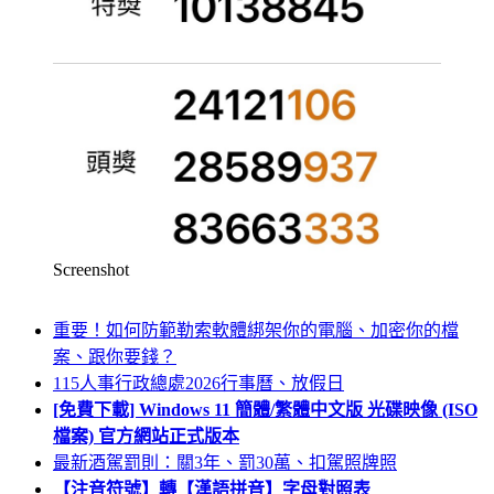
Screenshot
重要！如何防範勒索軟體綁架你的電腦、加密你的檔
案、跟你要錢？
115人事行政總處2026行事曆、放假日
[免費下載] Windows 11 簡體/繁體中文版 光碟映像 (ISO
檔案) 官方網站正式版本
最新酒駕罰則：關3年、罰30萬、扣駕照牌照
【注音符號】轉【漢語拼音】字母對照表