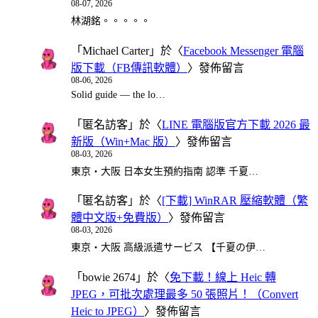
08-07, 2026
林湖銘。。。。。
「
Michael Carter
」於〈
Facebook Messenger 電腦
版下載（FB傳訊軟體）
〉發佈留言
08-06, 2026
Solid guide — the lo…
「
匿名訪客
」於〈
LINE 電腦版官方下載 2026 最
新版（Win+Mac 版）
〉發佈留言
08-03, 2026
東京・大阪 日本女生預約指南 認準 千夏…
「
匿名訪客
」於〈
[下載] WinRAR 壓縮軟體（繁
體中文版+免費版）
〉發佈留言
08-03, 2026
東京・大阪 高級派遣サービス 【千夏の伊…
「
bowie 2674
」於〈
免下載！線上 Heic 轉
JPEG，可批次處理最多 50 張照片！（Convert
Heic to JPEG）
〉發佈留言