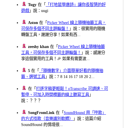
Tugy
在「
「打地鼠學唐詩」讓你長智慧的好
遊戲
」說：uugi
Aston
在「
Picker Wheel 線上隨機抽籤工具，
可保存多個不同主題輪盤！
」說：很實用的隨機
轉盤工具，謝謝分享！如果有西...
zeeshy khan
在「
Picker Wheel 線上隨機抽籤
工具，可保存多個不同主題輪盤！
」說：感謝分
享這個實用的工具！🎉 如果有需要波...
5
在「
「隨機數字」介面簡單好看的隨機抽
籤、選號工具
」說：7 8 14 16 17 18 20 2...
在「
打逐字稿更輕鬆！oTranscribe 可調速、可
暫停、可加入時間標籤的線上聽寫工具
」
說：？？？
SongFromLink
在「
SoundHound 用「哼歌」
的方式找歌（音樂識別軟體）
」說：這篇介紹
SoundHound 的情境很...