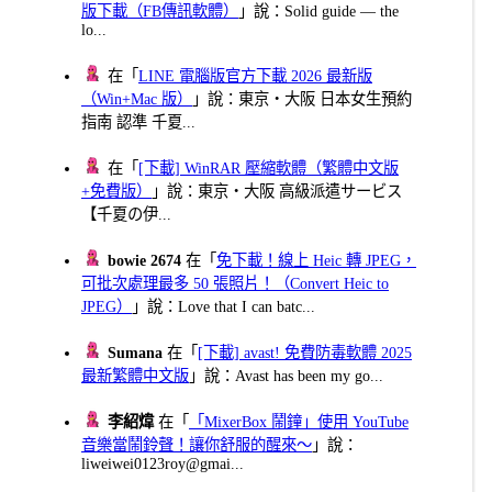
版下載（FB傳訊軟體）
」說：Solid guide — the
lo...
在「
LINE 電腦版官方下載 2026 最新版
（Win+Mac 版）
」說：東京・大阪 日本女生預約
指南 認準 千夏...
在「
[下載] WinRAR 壓縮軟體（繁體中文版
+免費版）
」說：東京・大阪 高級派遣サービス
【千夏の伊...
bowie 2674
在「
免下載！線上 Heic 轉 JPEG，
可批次處理最多 50 張照片！（Convert Heic to
JPEG）
」說：Love that I can batc...
Sumana
在「
[下載] avast! 免費防毒軟體 2025
最新繁體中文版
」說：Avast has been my go...
李紹煒
在「
「MixerBox 鬧鐘」使用 YouTube
音樂當鬧鈴聲！讓你舒服的醒來～
」說：
liweiwei0123roy@gmai...