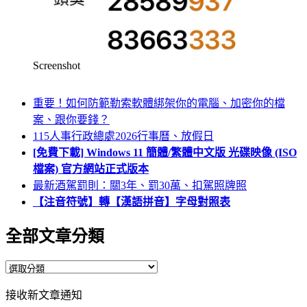
Screenshot
重要！如何防範勒索軟體綁架你的電腦、加密你的檔
案、跟你要錢？
115人事行政總處2026行事曆、放假日
[免費下載] Windows 11 簡體/繁體中文版 光碟映像 (ISO
檔案) 官方網站正式版本
最新酒駕罰則：關3年、罰30萬、扣駕照牌照
【注音符號】轉【漢語拼音】字母對照表
全部文章分類
全
部
接收新文章通知
文