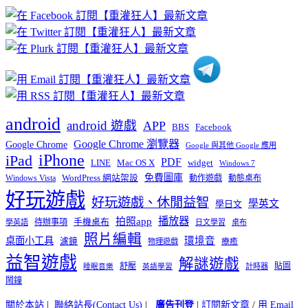
章
分
類
android
android 遊戲
APP
BBS
Facebook
Google Chrome 瀏覽器
Google Chrome
Google 與其他 Google 應用
iPhone
iPad
PDF
widget
LINE
Mac OS X
Windows 7
免費圖庫
Windows Vista
WordPress 網站架設
動作遊戲
動態桌布
好玩遊戲
好玩遊戲、休閒益智
學英文
學日文
播放器
拍照app
待辦事項
手機桌布
學英語
日文學習
桌布
照片編輯
桌面小工具
環境音
濾鏡
療癒
物理遊戲
益智遊戲
解謎遊戲
舒壓
貼圖
計時器
睡眠音樂
英語學習
鬧鐘
關於本站
|
聯絡站長(Contact Us)
|
廣告刊登
|
訂閱新文章
/
用 Email