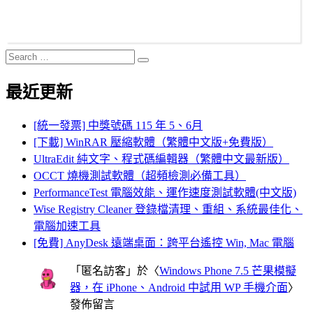
Search
Search
for:
最近更新
[統一發票] 中獎號碼 115 年 5、6月
[下載] WinRAR 壓縮軟體（繁體中文版+免費版）
UltraEdit 純文字、程式碼編輯器（繁體中文最新版）
OCCT 燒機測試軟體（超頻檢測必備工具）
PerformanceTest 電腦效能、運作速度測試軟體(中文版)
Wise Registry Cleaner 登錄檔清理、重組、系統最佳化、
電腦加速工具
[免費] AnyDesk 遠端桌面：跨平台遙控 Win, Mac 電腦
「
匿名訪客
」於〈
Windows Phone 7.5 芒果模擬
器，在 iPhone、Android 中試用 WP 手機介面
〉
發佈留言