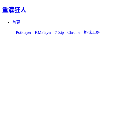
重灌狂人
Menu
Skip
首頁
to
content
PotPlayer
KMPlayer
7-Zip
Chrome
格式工廠