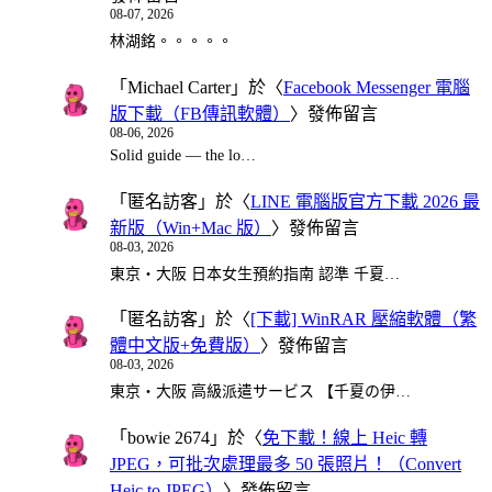
08-07, 2026
林湖銘。。。。。
「
Michael Carter
」於〈
Facebook Messenger 電腦
版下載（FB傳訊軟體）
〉發佈留言
08-06, 2026
Solid guide — the lo…
「
匿名訪客
」於〈
LINE 電腦版官方下載 2026 最
新版（Win+Mac 版）
〉發佈留言
08-03, 2026
東京・大阪 日本女生預約指南 認準 千夏…
「
匿名訪客
」於〈
[下載] WinRAR 壓縮軟體（繁
體中文版+免費版）
〉發佈留言
08-03, 2026
東京・大阪 高級派遣サービス 【千夏の伊…
「
bowie 2674
」於〈
免下載！線上 Heic 轉
JPEG，可批次處理最多 50 張照片！（Convert
Heic to JPEG）
〉發佈留言