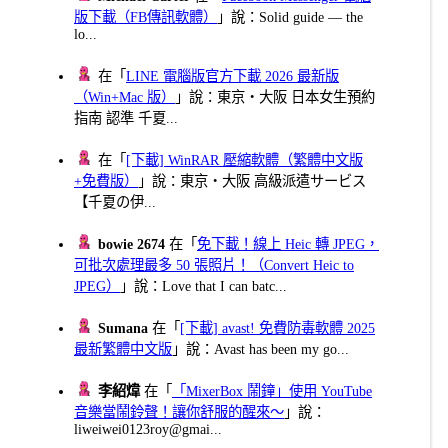
版下載（FB傳訊軟體）
」說：Solid guide — the
lo...
在「
LINE 電腦版官方下載 2026 最新版
（Win+Mac 版）
」說：東京・大阪 日本女生預約
指南 認準 千夏...
在「
[下載] WinRAR 壓縮軟體（繁體中文版
+免費版）
」說：東京・大阪 高級派遣サービス
【千夏の伊...
bowie 2674
在「
免下載！線上 Heic 轉 JPEG，
可批次處理最多 50 張照片！（Convert Heic to
JPEG）
」說：Love that I can batc...
Sumana
在「
[下載] avast! 免費防毒軟體 2025
最新繁體中文版
」說：Avast has been my go...
李紹煒
在「
「MixerBox 鬧鐘」使用 YouTube
音樂當鬧鈴聲！讓你舒服的醒來～
」說：
liweiwei0123roy@gmai...