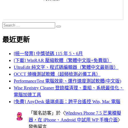
Search
Search
for:
最近更新
[統一發票] 中獎號碼 115 年 5、6月
[下載] WinRAR 壓縮軟體（繁體中文版+免費版）
UltraEdit 純文字、程式碼編輯器（繁體中文最新版）
OCCT 燒機測試軟體（超頻檢測必備工具）
PerformanceTest 電腦效能、運作速度測試軟體(中文版)
Wise Registry Cleaner 登錄檔清理、重組、系統最佳化、
電腦加速工具
[免費] AnyDesk 遠端桌面：跨平台遙控 Win, Mac 電腦
「
匿名訪客
」於〈
Windows Phone 7.5 芒果模擬
器，在 iPhone、Android 中試用 WP 手機介面
〉
發佈留言