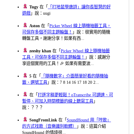
Tugy
在「
「打地鼠學唐詩」讓你長智慧的好
遊戲
」說：uugi
Aston
在「
Picker Wheel 線上隨機抽籤工具，
可保存多個不同主題輪盤！
」說：很實用的隨機
轉盤工具，謝謝分享！如果有西...
zeeshy khan
在「
Picker Wheel 線上隨機抽籤
工具，可保存多個不同主題輪盤！
」說：感謝分
享這個實用的工具！🎉 如果有需要波...
5
在「
「隨機數字」介面簡單好看的隨機抽
籤、選號工具
」說：7 8 14 16 17 18 20 2...
在「
打逐字稿更輕鬆！oTranscribe 可調速、可
暫停、可加入時間標籤的線上聽寫工具
」
說：？？？
SongFromLink
在「
SoundHound 用「哼歌」
的方式找歌（音樂識別軟體）
」說：這篇介紹
SoundHound 的情境很...