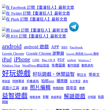
文
章
分
類
android
android 遊戲
APP
BBS
Facebook
Google Chrome 瀏覽器
Google Chrome
Google 與其他 Google 應用
iPhone
iPad
PDF
widget
LINE
Mac OS X
Windows 7
免費圖庫
Windows Vista
WordPress 網站架設
動作遊戲
動態桌布
好玩遊戲
好玩遊戲、休閒益智
學英文
學日文
播放器
拍照app
待辦事項
手機桌布
學英語
日文學習
桌布
照片編輯
桌面小工具
環境音
濾鏡
療癒
物理遊戲
益智遊戲
解謎遊戲
舒壓
貼圖
計時器
睡眠音樂
英語學習
鬧鐘