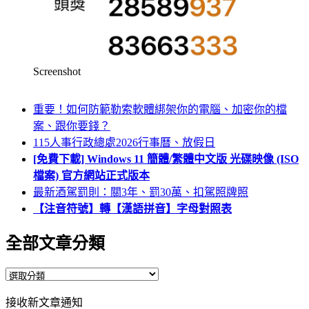
Screenshot
重要！如何防範勒索軟體綁架你的電腦、加密你的檔
案、跟你要錢？
115人事行政總處2026行事曆、放假日
[免費下載] Windows 11 簡體/繁體中文版 光碟映像 (ISO
檔案) 官方網站正式版本
最新酒駕罰則：關3年、罰30萬、扣駕照牌照
【注音符號】轉【漢語拼音】字母對照表
全部文章分類
全
部
接收新文章通知