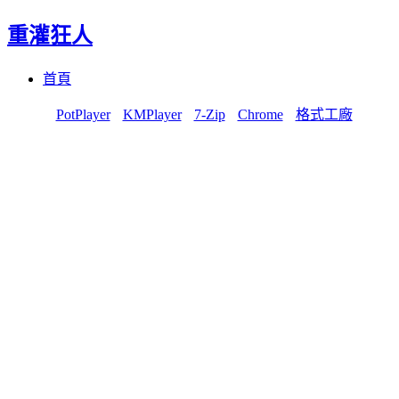
重灌狂人
Menu
Skip
首頁
to
content
PotPlayer
KMPlayer
7-Zip
Chrome
格式工廠