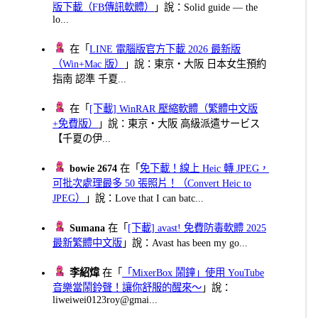
版下載（FB傳訊軟體）
」說：Solid guide — the
lo...
在「
LINE 電腦版官方下載 2026 最新版
（Win+Mac 版）
」說：東京・大阪 日本女生預約
指南 認準 千夏...
在「
[下載] WinRAR 壓縮軟體（繁體中文版
+免費版）
」說：東京・大阪 高級派遣サービス
【千夏の伊...
bowie 2674
在「
免下載！線上 Heic 轉 JPEG，
可批次處理最多 50 張照片！（Convert Heic to
JPEG）
」說：Love that I can batc...
Sumana
在「
[下載] avast! 免費防毒軟體 2025
最新繁體中文版
」說：Avast has been my go...
李紹煒
在「
「MixerBox 鬧鐘」使用 YouTube
音樂當鬧鈴聲！讓你舒服的醒來～
」說：
liweiwei0123roy@gmai...