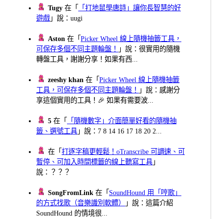
Tugy
在「
「打地鼠學唐詩」讓你長智慧的好
遊戲
」說：uugi
Aston
在「
Picker Wheel 線上隨機抽籤工具，
可保存多個不同主題輪盤！
」說：很實用的隨機
轉盤工具，謝謝分享！如果有西...
zeeshy khan
在「
Picker Wheel 線上隨機抽籤
工具，可保存多個不同主題輪盤！
」說：感謝分
享這個實用的工具！🎉 如果有需要波...
5
在「
「隨機數字」介面簡單好看的隨機抽
籤、選號工具
」說：7 8 14 16 17 18 20 2...
在「
打逐字稿更輕鬆！oTranscribe 可調速、可
暫停、可加入時間標籤的線上聽寫工具
」
說：？？？
SongFromLink
在「
SoundHound 用「哼歌」
的方式找歌（音樂識別軟體）
」說：這篇介紹
SoundHound 的情境很...