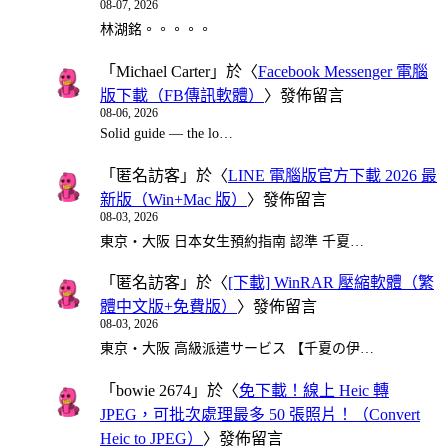
08-07, 2026
林湖銘。。。。。
「
Michael Carter
」於〈
Facebook Messenger 電腦
版下載（FB傳訊軟體）
〉發佈留言
08-06, 2026
Solid guide — the lo…
「
匿名訪客
」於〈
LINE 電腦版官方下載 2026 最
新版（Win+Mac 版）
〉發佈留言
08-03, 2026
東京・大阪 日本女生預約指南 認準 千夏…
「
匿名訪客
」於〈
[下載] WinRAR 壓縮軟體（繁
體中文版+免費版）
〉發佈留言
08-03, 2026
東京・大阪 高級派遣サービス 【千夏の伊…
「
bowie 2674
」於〈
免下載！線上 Heic 轉
JPEG，可批次處理最多 50 張照片！（Convert
Heic to JPEG）
〉發佈留言