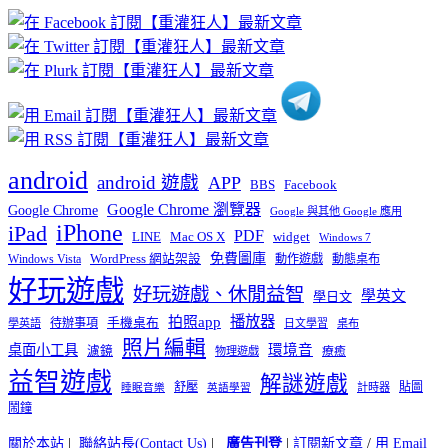
章
分
類
android
android 遊戲
APP
BBS
Facebook
Google Chrome 瀏覽器
Google Chrome
Google 與其他 Google 應用
iPhone
iPad
PDF
widget
LINE
Mac OS X
Windows 7
免費圖庫
Windows Vista
WordPress 網站架設
動作遊戲
動態桌布
好玩遊戲
好玩遊戲、休閒益智
學英文
學日文
播放器
拍照app
待辦事項
手機桌布
學英語
日文學習
桌布
照片編輯
桌面小工具
環境音
濾鏡
療癒
物理遊戲
益智遊戲
解謎遊戲
舒壓
貼圖
計時器
睡眠音樂
英語學習
鬧鐘
關於本站
|
聯絡站長(Contact Us)
|
廣告刊登
|
訂閱新文章
/
用 Email