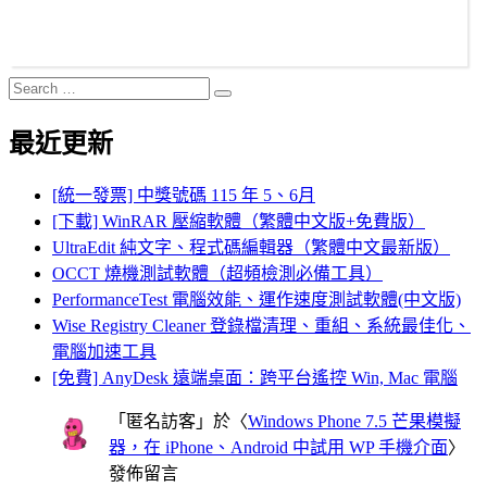
Search
Search
for:
最近更新
[統一發票] 中獎號碼 115 年 5、6月
[下載] WinRAR 壓縮軟體（繁體中文版+免費版）
UltraEdit 純文字、程式碼編輯器（繁體中文最新版）
OCCT 燒機測試軟體（超頻檢測必備工具）
PerformanceTest 電腦效能、運作速度測試軟體(中文版)
Wise Registry Cleaner 登錄檔清理、重組、系統最佳化、
電腦加速工具
[免費] AnyDesk 遠端桌面：跨平台遙控 Win, Mac 電腦
「
匿名訪客
」於〈
Windows Phone 7.5 芒果模擬
器，在 iPhone、Android 中試用 WP 手機介面
〉
發佈留言