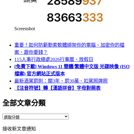
Screenshot
重要！如何防範勒索軟體綁架你的電腦、加密你的檔
案、跟你要錢？
115人事行政總處2026行事曆、放假日
[免費下載] Windows 11 簡體/繁體中文版 光碟映像 (ISO
檔案) 官方網站正式版本
最新酒駕罰則：關3年、罰30萬、扣駕照牌照
【注音符號】轉【漢語拼音】字母對照表
全部文章分類
全
部
接收新文章通知
文