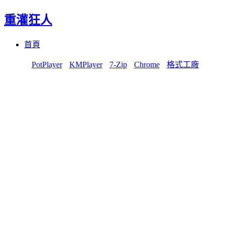
重灌狂人
Menu
Skip
首頁
to
content
PotPlayer
KMPlayer
7-Zip
Chrome
格式工廠