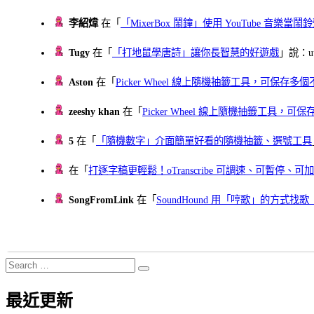
李紹煒
在「
「MixerBox 鬧鐘」使用 YouTube 音樂
Tugy
在「
「打地鼠學唐詩」讓你長智慧的好遊戲
」說：uu
Aston
在「
Picker Wheel 線上隨機抽籤工具，可保存
zeeshy khan
在「
Picker Wheel 線上隨機抽籤工具，
5
在「
「隨機數字」介面簡單好看的隨機抽籤、選號工具
在「
打逐字稿更輕鬆！oTranscribe 可調速、可暫停
SongFromLink
在「
SoundHound 用「哼歌」的方式
Search
Search
for:
最近更新