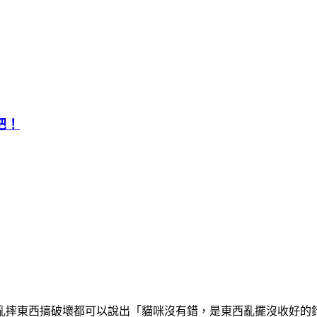
吧！
亂摔東西搞破壞都可以說出「貓咪沒有錯，是東西亂擺沒收好的錯