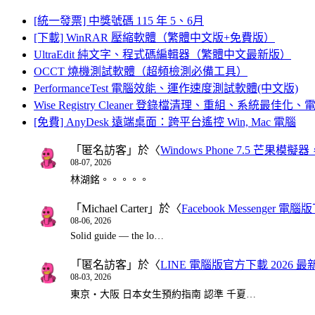
[統一發票] 中獎號碼 115 年 5、6月
[下載] WinRAR 壓縮軟體（繁體中文版+免費版）
UltraEdit 純文字、程式碼編輯器（繁體中文最新版）
OCCT 燒機測試軟體（超頻檢測必備工具）
PerformanceTest 電腦效能、運作速度測試軟體(中文版)
Wise Registry Cleaner 登錄檔清理、重組、系統最佳
[免費] AnyDesk 遠端桌面：跨平台遙控 Win, Mac 電腦
「
匿名訪客
」於〈
Windows Phone 7.5 芒果模擬
08-07, 2026
林湖銘。。。。。
「
Michael Carter
」於〈
Facebook Messenger
08-06, 2026
Solid guide — the lo…
「
匿名訪客
」於〈
LINE 電腦版官方下載 2026 最
08-03, 2026
東京・大阪 日本女生預約指南 認準 千夏…