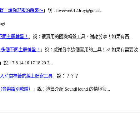
當鬧鈴聲！讓你舒服的醒來～
」說：liweiwei0123roy@gmai...
gi
多個不同主題輪盤！
」說：很實用的隨機轉盤工具，謝謝分享！如果有西...
可保存多個不同主題輪盤！
」說：感謝分享這個實用的工具！🎉 如果有需要波..
」說：7 8 14 16 17 18 20 2...
、可加入時間標籤的線上聽寫工具
」說：？？？
找歌（音樂識別軟體）
」說：這篇介紹 SoundHound 的情境很...