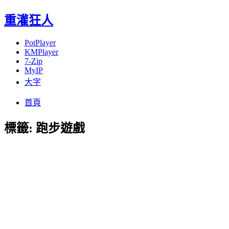
重灌狂人
PotPlayer
KMPlayer
7-Zip
MyIP
大字
Menu
Skip
首頁
to
content
標籤:
跑步遊戲