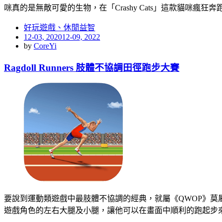
咪真的是無敵可愛的生物，在「Crashy Cats」這款貓咪瘋狂
好玩遊戲、休閒益智
Posted
12-03, 2020
12-09, 2022
on
by
CoreYi
Ragdoll Runners 肢體不協調田徑跑步大賽
要說到運動類遊戲中最肢體不協調的經典，就屬《QWOP》莫
遊戲角色的左右大腿及小腿，讓他可以在畫面中順利的跑起步