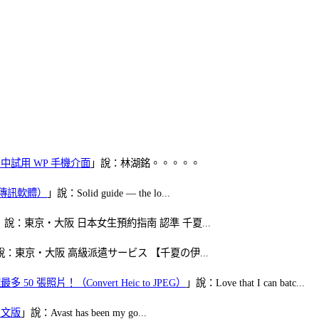
oid 中試用 WP 手機介面
」說：林湖銘。。。。。
（FB傳訊軟體）
」說：Solid guide — the lo...
」說：東京・大阪 日本女生預約指南 認準 千夏...
說：東京・大阪 高級派遣サービス 【千夏の伊...
50 張照片！（Convert Heic to JPEG）
」說：Love that I can batc...
體中文版
」說：Avast has been my go...