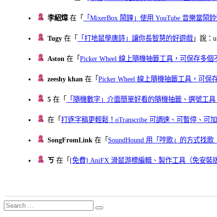
李紹煒
在「
「MixerBox 鬧鐘」使用 YouTube 音樂
Tugy
在「
「打地鼠學唐詩」讓你長智慧的好遊戲
」說：uu
Aston
在「
Picker Wheel 線上隨機抽籤工具，可保存
zeeshy khan
在「
Picker Wheel 線上隨機抽籤工具，
5
在「
「隨機數字」介面簡單好看的隨機抽籤、選號工具
在「
打逐字稿更輕鬆！oTranscribe 可調速、可暫停
SongFromLink
在「
SoundHound 用「哼歌」的方式
ㄎ
在「
[免費] AniFX 滑鼠游標編輯、製作工具（免安裝
Search
Search
for: