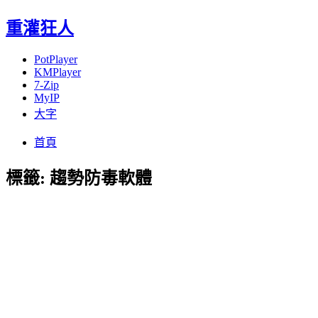
重灌狂人
PotPlayer
KMPlayer
7-Zip
MyIP
大字
Menu
Skip
首頁
to
content
標籤:
趨勢防毒軟體