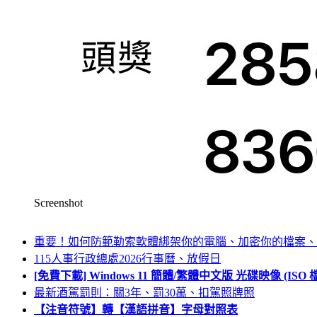
Screenshot
重要！如何防範勒索軟體綁架你的電腦、加密你的檔案、
115人事行政總處2026行事曆、放假日
[免費下載] Windows 11 簡體/繁體中文版 光碟映像 (IS
最新酒駕罰則：關3年、罰30萬、扣駕照牌照
【注音符號】轉【漢語拼音】字母對照表