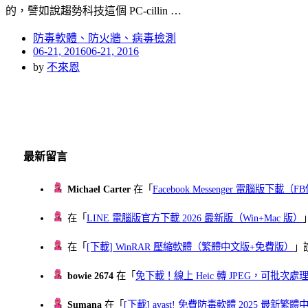
的，譬如說趨勢科技這個 PC-cillin …
防毒軟體、防火牆、病毒檢測
Posted
06-21, 2016
06-21, 2016
on
by
不來恩
最新留言
Michael Carter
在「
Facebook Messenger 電腦版下載
在「
LINE 電腦版官方下載 2026 最新版（Win+Mac 版）
在「
[下載] WinRAR 壓縮軟體（繁體中文版+免費版）
」
bowie 2674
在「
免下載！線上 Heic 轉 JPEG，可批次處理最多 
Sumana
在「
[下載] avast! 免費防毒軟體 2025 最新繁