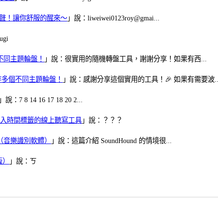
當鬧鈴聲！讓你舒服的醒來～
」說：liweiwei0123roy@gmai...
gi
多個不同主題輪盤！
」說：很實用的隨機轉盤工具，謝謝分享！如果有西...
可保存多個不同主題輪盤！
」說：感謝分享這個實用的工具！🎉 如果有需要波..
」說：7 8 14 16 17 18 20 2...
、可加入時間標籤的線上聽寫工具
」說：？？？
找歌（音樂識別軟體）
」說：這篇介紹 SoundHound 的情境很...
版）
」說：ㄎ