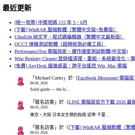
最近更新
[統一發票] 中獎號碼 115 年 5、6月
[下載] WinRAR 壓縮軟體（繁體中文版+免費版）
UltraEdit 純文字、程式碼編輯器（繁體中文最新版）
OCCT 燒機測試軟體（超頻檢測必備工具）
PerformanceTest 電腦效能、運作速度測試軟體(中文版)
Wise Registry Cleaner 登錄檔清理、重組、系統最佳
[免費] AnyDesk 遠端桌面：跨平台遙控 Win, Mac 電腦
「
Michael Carter
」於〈
Facebook Messenger
08-06, 2026
Solid guide — the lo…
「
匿名訪客
」於〈
LINE 電腦版官方下載 2026 最
08-03, 2026
東京・大阪 日本女生預約指南 認準 千夏…
「
匿名訪客
」於〈
[下載] WinRAR 壓縮軟體（
08-03, 2026