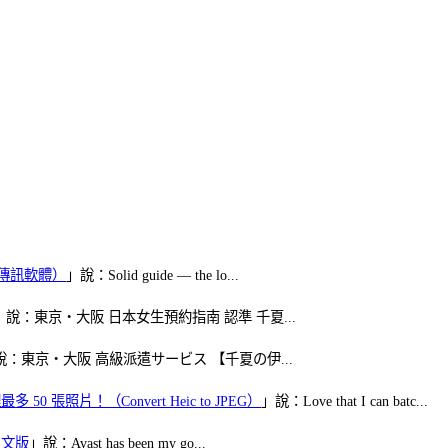
（FB傳訊軟體）
」說：Solid guide — the lo...
」說：東京・大阪 日本女生預約指南 認準 千夏...
說：東京・大阪 高級派遣サービス 【千夏の伊...
50 張照片！（Convert Heic to JPEG）
」說：Love that I can batc...
體中文版
」說：Avast has been my go...