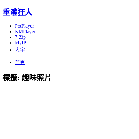
重灌狂人
PotPlayer
KMPlayer
7-Zip
MyIP
大字
Menu
Skip
首頁
to
content
標籤:
趣味照片