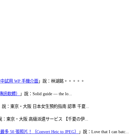
oid 中試用 WP 手機介面
」說：林湖銘。。。。。
（FB傳訊軟體）
」說：Solid guide — the lo...
」說：東京・大阪 日本女生預約指南 認準 千夏...
說：東京・大阪 高級派遣サービス 【千夏の伊...
50 張照片！（Convert Heic to JPEG）
」說：Love that I can batc...