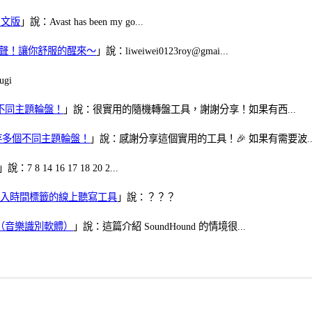
體中文版
」說：Avast has been my go...
當鬧鈴聲！讓你舒服的醒來～
」說：liweiwei0123roy@gmai...
gi
多個不同主題輪盤！
」說：很實用的隨機轉盤工具，謝謝分享！如果有西...
可保存多個不同主題輪盤！
」說：感謝分享這個實用的工具！🎉 如果有需要波..
」說：7 8 14 16 17 18 20 2...
、可加入時間標籤的線上聽寫工具
」說：？？？
找歌（音樂識別軟體）
」說：這篇介紹 SoundHound 的情境很...