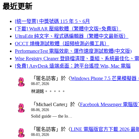
最近更新
[統一發票] 中獎號碼 115 年 5、6月
[下載] WinRAR 壓縮軟體（繁體中文版+免費版）
UltraEdit 純文字、程式碼編輯器（繁體中文最新版）
OCCT 燒機測試軟體（超頻檢測必備工具）
PerformanceTest 電腦效能、運作速度測試軟體(中文版)
Wise Registry Cleaner 登錄檔清理、重組、系統最佳
[免費] AnyDesk 遠端桌面：跨平台遙控 Win, Mac 電腦
「
匿名訪客
」於〈
Windows Phone 7.5 芒果模擬
08-07, 2026
林湖銘。。。。。
「
Michael Carter
」於〈
Facebook Messenger
08-06, 2026
Solid guide — the lo…
「
匿名訪客
」於〈
LINE 電腦版官方下載 2026 最
08-03, 2026