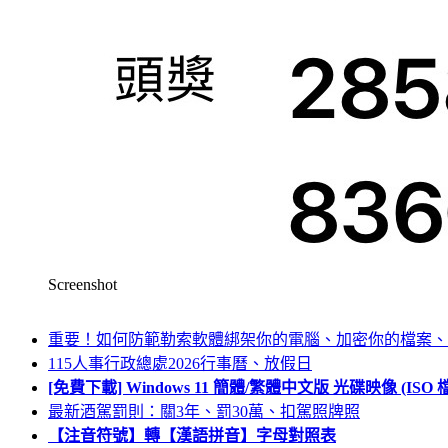
Screenshot
重要！如何防範勒索軟體綁架你的電腦、加密你的檔案、
115人事行政總處2026行事曆、放假日
[免費下載] Windows 11 簡體/繁體中文版 光碟映像 (IS
最新酒駕罰則：關3年、罰30萬、扣駕照牌照
【注音符號】轉【漢語拼音】字母對照表