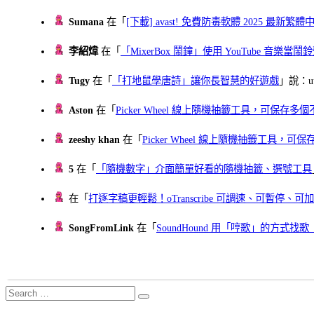
Sumana
在「
[下載] avast! 免費防毒軟體 2025 最新繁
李紹煒
在「
「MixerBox 鬧鐘」使用 YouTube 音樂
Tugy
在「
「打地鼠學唐詩」讓你長智慧的好遊戲
」說：uu
Aston
在「
Picker Wheel 線上隨機抽籤工具，可保存
zeeshy khan
在「
Picker Wheel 線上隨機抽籤工具，
5
在「
「隨機數字」介面簡單好看的隨機抽籤、選號工具
在「
打逐字稿更輕鬆！oTranscribe 可調速、可暫停
SongFromLink
在「
SoundHound 用「哼歌」的方式
Search
Search
for: