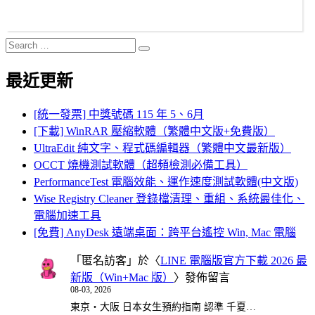
Search
Search
for:
最近更新
[統一發票] 中獎號碼 115 年 5、6月
[下載] WinRAR 壓縮軟體（繁體中文版+免費版）
UltraEdit 純文字、程式碼編輯器（繁體中文最新版）
OCCT 燒機測試軟體（超頻檢測必備工具）
PerformanceTest 電腦效能、運作速度測試軟體(中文版)
Wise Registry Cleaner 登錄檔清理、重組、系統最佳化、
電腦加速工具
[免費] AnyDesk 遠端桌面：跨平台遙控 Win, Mac 電腦
「
匿名訪客
」於〈
LINE 電腦版官方下載 2026 最
新版（Win+Mac 版）
〉發佈留言
08-03, 2026
東京・大阪 日本女生預約指南 認準 千夏…