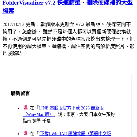
FolderVisualizer v7.2 快速篩選、刪除硬碟裡的大型
檔案
2017/10/13 更新：軟體版本更新至 v7.2 最新版。 硬碟空間不
夠用了，怎麼辦？ 雖然不是每個人都可以買個新硬碟說換就
換，不過倒是可以先把硬碟中的舊檔案都挖出來整理一下，把
不再使用的超大檔案、壓縮檔、超佔空間的高解析度照片、影
片或隨時…
最新留言
在「
LINE 電腦版官方下載 2026 最新版
（Win+Mac 版）
」說：東京・大阪 日本女生預約
指南 認準 千夏...
在「
[下載] WinRAR 壓縮軟體（繁體中文版