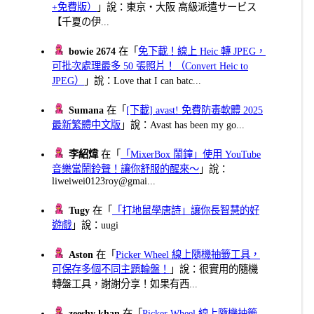
+免費版）
」說：東京・大阪 高級派遣サービス
【千夏の伊...
bowie 2674
在「
免下載！線上 Heic 轉 JPEG，
可批次處理最多 50 張照片！（Convert Heic to
JPEG）
」說：Love that I can batc...
Sumana
在「
[下載] avast! 免費防毒軟體 2025
最新繁體中文版
」說：Avast has been my go...
李紹煒
在「
「MixerBox 鬧鐘」使用 YouTube
音樂當鬧鈴聲！讓你舒服的醒來～
」說：
liweiwei0123roy@gmai...
Tugy
在「
「打地鼠學唐詩」讓你長智慧的好
遊戲
」說：uugi
Aston
在「
Picker Wheel 線上隨機抽籤工具，
可保存多個不同主題輪盤！
」說：很實用的隨機
轉盤工具，謝謝分享！如果有西...
zeeshy khan
在「
Picker Wheel 線上隨機抽籤