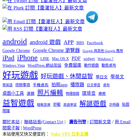
類
android
android 遊戲
APP
BBS
Facebook
Google Chrome 瀏覽器
Google Chrome
Google 與其他 Google 應用
iPhone
iPad
PDF
widget
LINE
Mac OS X
Windows 7
免費圖庫
Windows Vista
WordPress 網站架設
動作遊戲
動態桌布
好玩遊戲
好玩遊戲、休閒益智
學英文
學日文
播放器
拍照app
待辦事項
手機桌布
學英語
日文學習
桌布
照片編輯
桌面小工具
環境音
濾鏡
療癒
物理遊戲
益智遊戲
解謎遊戲
舒壓
貼圖
計時器
睡眠音樂
英語學習
鬧鐘
關於本站
|
聯絡站長(Contact Us)
|
廣告刊登
|
訂閱新文章
/
用 Email
閱電子報
|
WordPress
本站使用又快又便宜的：
Vultr VPS 日本主機