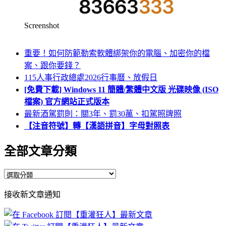
Screenshot
重要！如何防範勒索軟體綁架你的電腦、加密你的檔
案、跟你要錢？
115人事行政總處2026行事曆、放假日
[免費下載] Windows 11 簡體/繁體中文版 光碟映像 (ISO
檔案) 官方網站正式版本
最新酒駕罰則：關3年、罰30萬、扣駕照牌照
【注音符號】轉【漢語拼音】字母對照表
全部文章分類
全
部
接收新文章通知
文
章
分