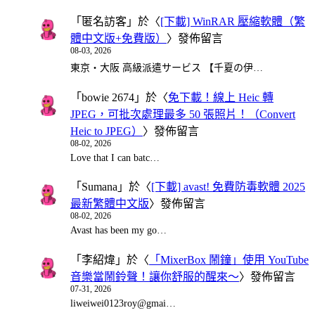
「
匿名訪客
」於〈
[下載] WinRAR 壓縮軟體（繁
體中文版+免費版）
〉發佈留言
08-03, 2026
東京・大阪 高級派遣サービス 【千夏の伊…
「
bowie 2674
」於〈
免下載！線上 Heic 轉
JPEG，可批次處理最多 50 張照片！（Convert
Heic to JPEG）
〉發佈留言
08-02, 2026
Love that I can batc…
「
Sumana
」於〈
[下載] avast! 免費防毒軟體 2025
最新繁體中文版
〉發佈留言
08-02, 2026
Avast has been my go…
「
李紹煒
」於〈
「MixerBox 鬧鐘」使用 YouTube
音樂當鬧鈴聲！讓你舒服的醒來～
〉發佈留言
07-31, 2026
liweiwei0123roy@gmai…