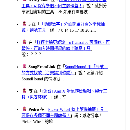
工具，可保存多個不同主題輪盤！
」說：感謝分
享這個實用的工具！🎉 如果有需要波...
5
在「
「隨機數字」介面簡單好看的隨機抽
籤、選號工具
」說：7 8 14 16 17 18 20 2...
在「
打逐字稿更輕鬆！oTranscribe 可調速、可
暫停、可加入時間標籤的線上聽寫工具
」
說：？？？
SongFromLink
在「
SoundHound 用「哼歌」
的方式找歌（音樂識別軟體）
」說：這篇介紹
SoundHound 的情境很...
ㄎ
在「
[免費] AniFX 滑鼠游標編輯、製作工
具（免安裝版）
」說：ㄎ
Pedro
在「
Picker Wheel 線上隨機抽籤工具，
可保存多個不同主題輪盤！
」說：感謝分享！
Picker Wheel 的確...