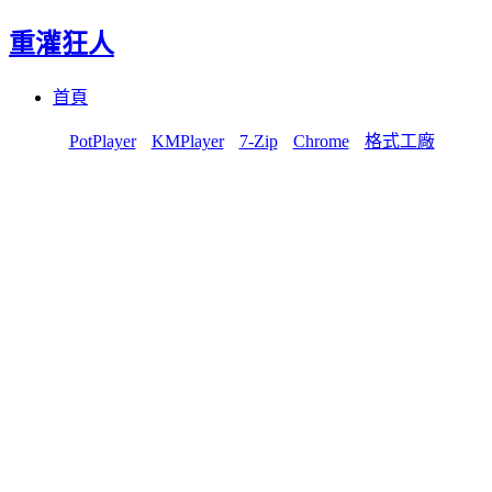
重灌狂人
Menu
Skip
首頁
to
content
PotPlayer
KMPlayer
7-Zip
Chrome
格式工廠