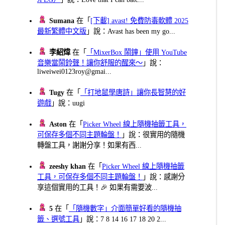
Sumana
在「
[下載] avast! 免費防毒軟體 2025
最新繁體中文版
」說：Avast has been my go...
李紹煒
在「
「MixerBox 鬧鐘」使用 YouTube
音樂當鬧鈴聲！讓你舒服的醒來～
」說：
liweiwei0123roy@gmai...
Tugy
在「
「打地鼠學唐詩」讓你長智慧的好
遊戲
」說：uugi
Aston
在「
Picker Wheel 線上隨機抽籤工具，
可保存多個不同主題輪盤！
」說：很實用的隨機
轉盤工具，謝謝分享！如果有西...
zeeshy khan
在「
Picker Wheel 線上隨機抽籤
工具，可保存多個不同主題輪盤！
」說：感謝分
享這個實用的工具！🎉 如果有需要波...
5
在「
「隨機數字」介面簡單好看的隨機抽
籤、選號工具
」說：7 8 14 16 17 18 20 2...