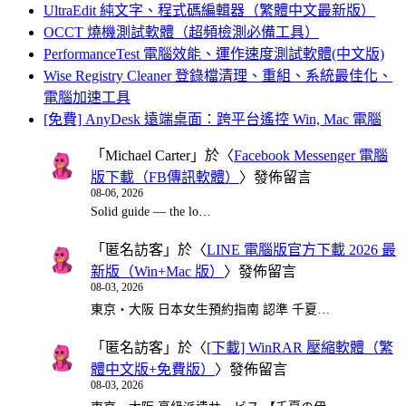
UltraEdit 純文字、程式碼編輯器（繁體中文最新版）
OCCT 燒機測試軟體（超頻檢測必備工具）
PerformanceTest 電腦效能、運作速度測試軟體(中文版)
Wise Registry Cleaner 登錄檔清理、重組、系統最佳化、
電腦加速工具
[免費] AnyDesk 遠端桌面：跨平台遙控 Win, Mac 電腦
「
Michael Carter
」於〈
Facebook Messenger 電腦
版下載（FB傳訊軟體）
〉發佈留言
08-06, 2026
Solid guide — the lo…
「
匿名訪客
」於〈
LINE 電腦版官方下載 2026 最
新版（Win+Mac 版）
〉發佈留言
08-03, 2026
東京・大阪 日本女生預約指南 認準 千夏…
「
匿名訪客
」於〈
[下載] WinRAR 壓縮軟體（繁
體中文版+免費版）
〉發佈留言
08-03, 2026