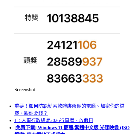
Screenshot
重要！如何防範勒索軟體綁架你的電腦、加密你的檔
案、跟你要錢？
115人事行政總處2026行事曆、放假日
[免費下載] Windows 11 簡體/繁體中文版 光碟映像 (ISO