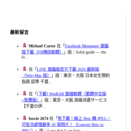
最新留言
Michael Carter
在「
Facebook Messenger 電腦
版下載（FB傳訊軟體）
」說：Solid guide — the
lo...
在「
LINE 電腦版官方下載 2026 最新版
（Win+Mac 版）
」說：東京・大阪 日本女生預約
指南 認準 千夏...
在「
[下載] WinRAR 壓縮軟體（繁體中文版
+免費版）
」說：東京・大阪 高級派遣サービス
【千夏の伊...
bowie 2674
在「
免下載！線上 Heic 轉 JPEG，
可批次處理最多 50 張照片！（Convert Heic to
JPEG）
」說：Love that I can batc...