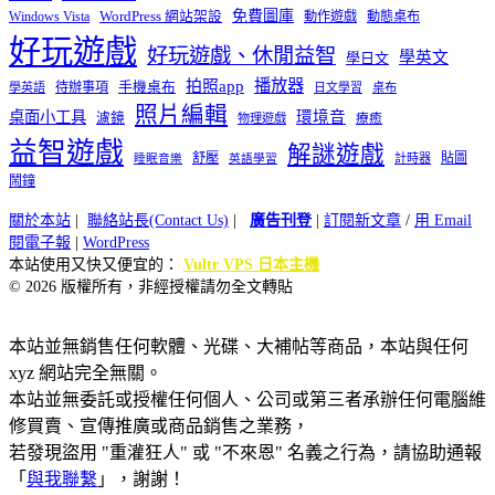
免費圖庫
Windows Vista
WordPress 網站架設
動作遊戲
動態桌布
好玩遊戲
好玩遊戲、休閒益智
學英文
學日文
播放器
拍照app
待辦事項
手機桌布
學英語
日文學習
桌布
照片編輯
桌面小工具
環境音
濾鏡
療癒
物理遊戲
益智遊戲
解謎遊戲
舒壓
貼圖
計時器
睡眠音樂
英語學習
鬧鐘
關於本站
|
聯絡站長(Contact Us)
|
廣告刊登
|
訂閱新文章
/
用 Email
閱電子報
|
WordPress
本站使用又快又便宜的：
Vultr VPS 日本主機
© 2026 版權所有，非經授權請勿全文轉貼
本站並無銷售任何軟體、光碟、大補帖等商品，本站與任何
xyz 網站完全無關。
本站並無委託或授權任何個人、公司或第三者承辦任何電腦維
修買賣、宣傳推廣或商品銷售之業務，
若發現盜用 "重灌狂人" 或 "不來恩" 名義之行為，請協助通報
「
與我聯繫
」，謝謝！