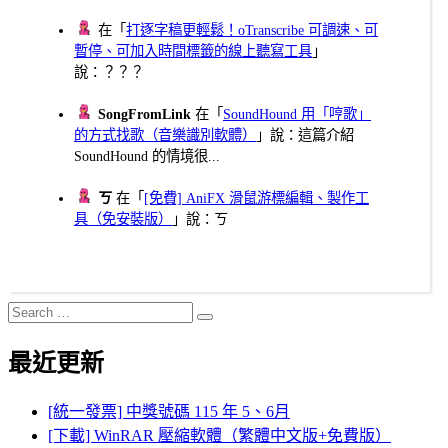
在「
打逐字稿更輕鬆！oTranscribe 可調速、可
暫停、可加入時間標籤的線上聽寫工具
」
說：？？？
SongFromLink
在「
SoundHound 用「哼歌」
的方式找歌（音樂識別軟體）
」說：這篇介紹
SoundHound 的情境很...
ㄎ
在「
[免費] AniFX 滑鼠游標編輯、製作工
具（免安裝版）
」說：ㄎ
Search
Search
for:
最近更新
[統一發票] 中獎號碼 115 年 5、6月
[下載] WinRAR 壓縮軟體（繁體中文版+免費版）