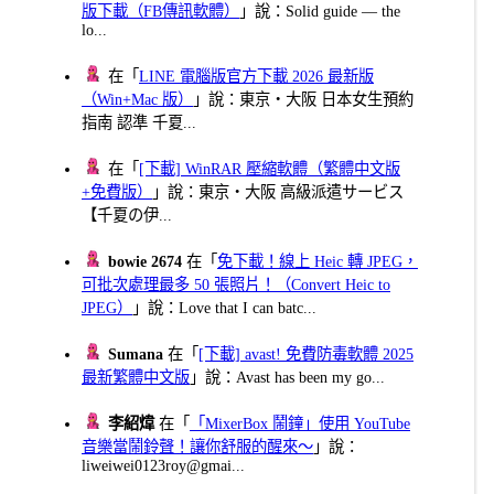
版下載（FB傳訊軟體）
」說：Solid guide — the
lo...
在「
LINE 電腦版官方下載 2026 最新版
（Win+Mac 版）
」說：東京・大阪 日本女生預約
指南 認準 千夏...
在「
[下載] WinRAR 壓縮軟體（繁體中文版
+免費版）
」說：東京・大阪 高級派遣サービス
【千夏の伊...
bowie 2674
在「
免下載！線上 Heic 轉 JPEG，
可批次處理最多 50 張照片！（Convert Heic to
JPEG）
」說：Love that I can batc...
Sumana
在「
[下載] avast! 免費防毒軟體 2025
最新繁體中文版
」說：Avast has been my go...
李紹煒
在「
「MixerBox 鬧鐘」使用 YouTube
音樂當鬧鈴聲！讓你舒服的醒來～
」說：
liweiwei0123roy@gmai...