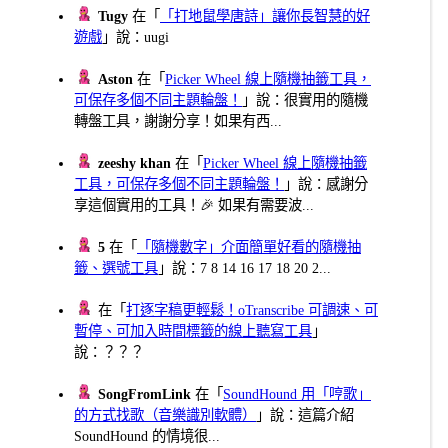
Tugy
在「
「打地鼠學唐詩」讓你長智慧的好
遊戲
」說：uugi
Aston
在「
Picker Wheel 線上隨機抽籤工具，
可保存多個不同主題輪盤！
」說：很實用的隨機
轉盤工具，謝謝分享！如果有西...
zeeshy khan
在「
Picker Wheel 線上隨機抽籤
工具，可保存多個不同主題輪盤！
」說：感謝分
享這個實用的工具！🎉 如果有需要波...
5
在「
「隨機數字」介面簡單好看的隨機抽
籤、選號工具
」說：7 8 14 16 17 18 20 2...
在「
打逐字稿更輕鬆！oTranscribe 可調速、可
暫停、可加入時間標籤的線上聽寫工具
」
說：？？？
SongFromLink
在「
SoundHound 用「哼歌」
的方式找歌（音樂識別軟體）
」說：這篇介紹
SoundHound 的情境很...