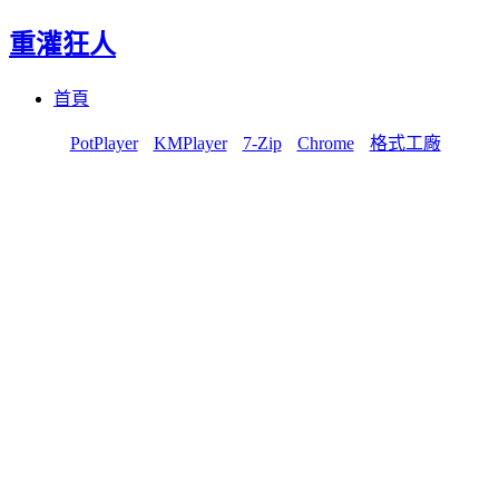
重灌狂人
Menu
Skip
首頁
to
content
PotPlayer
KMPlayer
7-Zip
Chrome
格式工廠