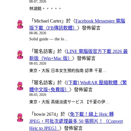
08-07, 2026
林湖銘。。。。。
「
Michael Carter
」於〈
Facebook Messenger 電腦
版下載（FB傳訊軟體）
〉發佈留言
08-06, 2026
Solid guide — the lo…
「
匿名訪客
」於〈
LINE 電腦版官方下載 2026 最
新版（Win+Mac 版）
〉發佈留言
08-03, 2026
東京・大阪 日本女生預約指南 認準 千夏…
「
匿名訪客
」於〈
[下載] WinRAR 壓縮軟體（繁
體中文版+免費版）
〉發佈留言
08-03, 2026
東京・大阪 高級派遣サービス 【千夏の伊…
「
bowie 2674
」於〈
免下載！線上 Heic 轉
JPEG，可批次處理最多 50 張照片！（Convert
Heic to JPEG）
〉發佈留言