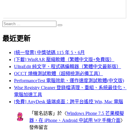
Search
Search
for:
最近更新
[統一發票] 中獎號碼 115 年 5、6月
[下載] WinRAR 壓縮軟體（繁體中文版+免費版）
UltraEdit 純文字、程式碼編輯器（繁體中文最新版）
OCCT 燒機測試軟體（超頻檢測必備工具）
PerformanceTest 電腦效能、運作速度測試軟體(中文版)
Wise Registry Cleaner 登錄檔清理、重組、系統最佳化、
電腦加速工具
[免費] AnyDesk 遠端桌面：跨平台遙控 Win, Mac 電腦
「
匿名訪客
」於〈
Windows Phone 7.5 芒果模擬
器，在 iPhone、Android 中試用 WP 手機介面
〉
發佈留言