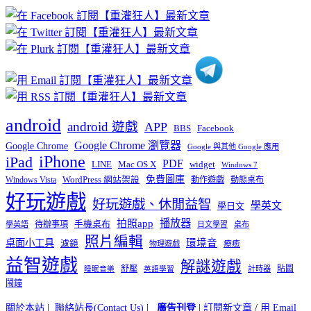
章
分
類
android
android 遊戲
APP
BBS
Facebook
Google Chrome 瀏覽器
Google Chrome
Google 與其他 Google 應用
iPhone
iPad
PDF
widget
LINE
Mac OS X
Windows 7
免費圖庫
Windows Vista
WordPress 網站架設
動作遊戲
動態桌布
好玩遊戲
好玩遊戲、休閒益智
學英文
學日文
播放器
拍照app
待辦事項
手機桌布
學英語
日文學習
桌布
照片編輯
桌面小工具
環境音
濾鏡
療癒
物理遊戲
益智遊戲
解謎遊戲
舒壓
貼圖
計時器
睡眠音樂
英語學習
鬧鐘
關於本站
|
聯絡站長(Contact Us)
|
廣告刊登
|
訂閱新文章
/
用 Email