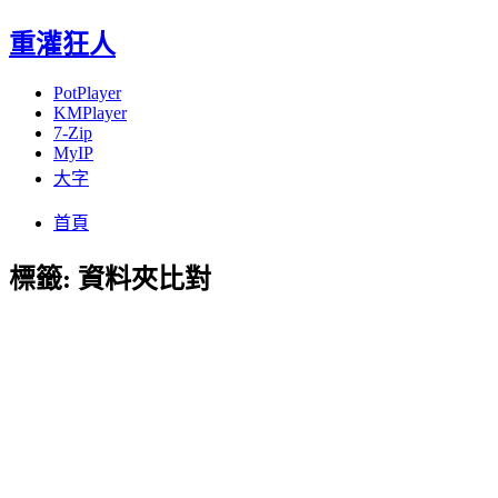
重灌狂人
PotPlayer
KMPlayer
7-Zip
MyIP
大字
Menu
Skip
首頁
to
content
標籤:
資料夾比對