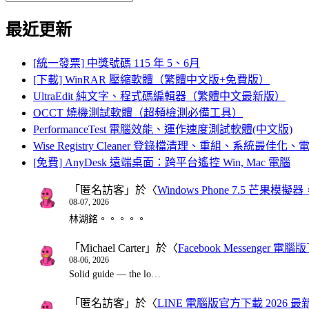
Search
for:
最近更新
[統一發票] 中獎號碼 115 年 5、6月
[下載] WinRAR 壓縮軟體（繁體中文版+免費版）
UltraEdit 純文字、程式碼編輯器（繁體中文最新版）
OCCT 燒機測試軟體（超頻檢測必備工具）
PerformanceTest 電腦效能、運作速度測試軟體(中文版)
Wise Registry Cleaner 登錄檔清理、重組、系統最佳
[免費] AnyDesk 遠端桌面：跨平台遙控 Win, Mac 電腦
「
匿名訪客
」於〈
Windows Phone 7.5 芒果模擬
08-07, 2026
林湖銘。。。。。
「
Michael Carter
」於〈
Facebook Messenger
08-06, 2026
Solid guide — the lo…
「
匿名訪客
」於〈
LINE 電腦版官方下載 2026 最