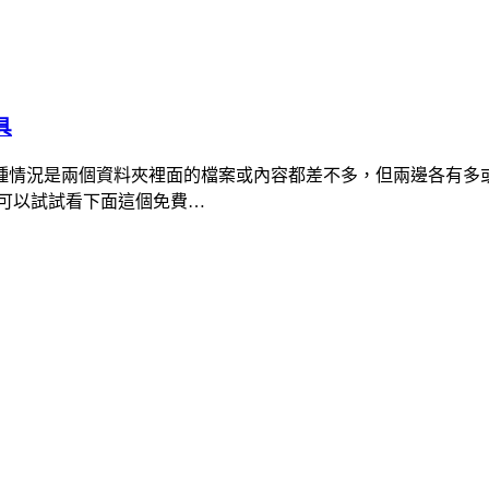
具
種情況是兩個資料夾裡面的檔案或內容都差不多，但兩邊各有多
可以試試看下面這個免費…