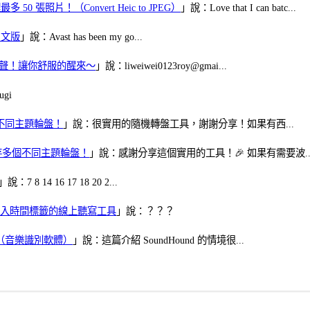
50 張照片！（Convert Heic to JPEG）
」說：Love that I can batc...
體中文版
」說：Avast has been my go...
當鬧鈴聲！讓你舒服的醒來～
」說：liweiwei0123roy@gmai...
gi
多個不同主題輪盤！
」說：很實用的隨機轉盤工具，謝謝分享！如果有西...
可保存多個不同主題輪盤！
」說：感謝分享這個實用的工具！🎉 如果有需要波..
」說：7 8 14 16 17 18 20 2...
、可加入時間標籤的線上聽寫工具
」說：？？？
找歌（音樂識別軟體）
」說：這篇介紹 SoundHound 的情境很...