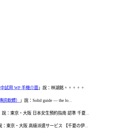
oid 中試用 WP 手機介面
」說：林湖銘。。。。。
（FB傳訊軟體）
」說：Solid guide — the lo...
」說：東京・大阪 日本女生預約指南 認準 千夏...
說：東京・大阪 高級派遣サービス 【千夏の伊...