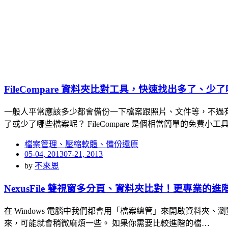
FileCompare 資料夾比對工具，快速找出多了、少
一般人平常應該多少都會備份一下檔案跟照片、文件等，不過
了或少了哪些檔案呢？ FileCompare 是個相當簡單的免費小
檔案管理、壓縮軟體、備份還原
Posted
05-04, 2013
07-21, 2013
on
by
不來恩
NexusFile 雙視窗多分頁、資料夾比對！更專業的
在 Windows 電腦中我們都會用「檔案總管」來開啟資料夾
來，可能就會稍微麻煩一些。 如果你需要比較進階的檔…