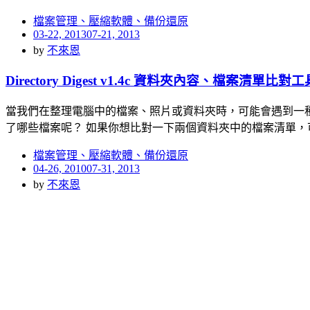
檔案管理、壓縮軟體、備份還原
Posted
03-22, 2013
07-21, 2013
on
by
不來恩
Directory Digest v1.4c 資料夾內容、檔案清單比對工
當我們在整理電腦中的檔案、照片或資料夾時，可能會遇到一
了哪些檔案呢？ 如果你想比對一下兩個資料夾中的檔案清單，
檔案管理、壓縮軟體、備份還原
Posted
04-26, 2010
07-31, 2013
on
by
不來恩