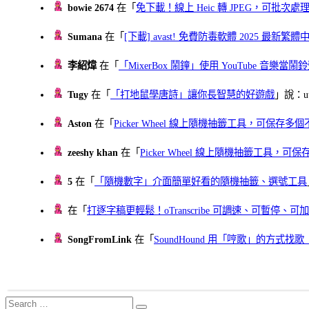
bowie 2674
在「
免下載！線上 Heic 轉 JPEG，可批次處理最多 
Sumana
在「
[下載] avast! 免費防毒軟體 2025 最新繁
李紹煒
在「
「MixerBox 鬧鐘」使用 YouTube 音樂
Tugy
在「
「打地鼠學唐詩」讓你長智慧的好遊戲
」說：uu
Aston
在「
Picker Wheel 線上隨機抽籤工具，可保存
zeeshy khan
在「
Picker Wheel 線上隨機抽籤工具，
5
在「
「隨機數字」介面簡單好看的隨機抽籤、選號工具
在「
打逐字稿更輕鬆！oTranscribe 可調速、可暫停
SongFromLink
在「
SoundHound 用「哼歌」的方式
Search