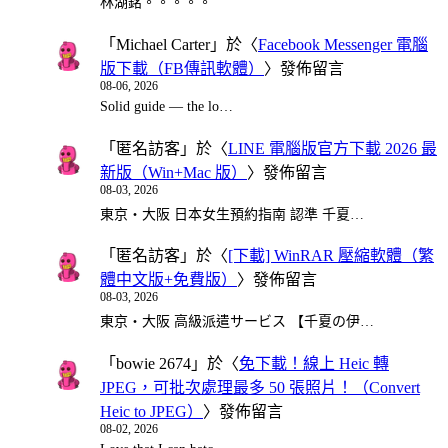
林湖銘。。。。。
「
Michael Carter
」於〈
Facebook Messenger 電腦
版下載（FB傳訊軟體）
〉發佈留言
08-06, 2026
Solid guide — the lo…
「
匿名訪客
」於〈
LINE 電腦版官方下載 2026 最
新版（Win+Mac 版）
〉發佈留言
08-03, 2026
東京・大阪 日本女生預約指南 認準 千夏…
「
匿名訪客
」於〈
[下載] WinRAR 壓縮軟體（繁
體中文版+免費版）
〉發佈留言
08-03, 2026
東京・大阪 高級派遣サービス 【千夏の伊…
「
bowie 2674
」於〈
免下載！線上 Heic 轉
JPEG，可批次處理最多 50 張照片！（Convert
Heic to JPEG）
〉發佈留言
08-02, 2026