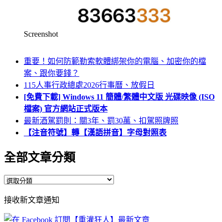
Screenshot
重要！如何防範勒索軟體綁架你的電腦、加密你的檔
案、跟你要錢？
115人事行政總處2026行事曆、放假日
[免費下載] Windows 11 簡體/繁體中文版 光碟映像 (ISO
檔案) 官方網站正式版本
最新酒駕罰則：關3年、罰30萬、扣駕照牌照
【注音符號】轉【漢語拼音】字母對照表
全部文章分類
全
部
接收新文章通知
文
章