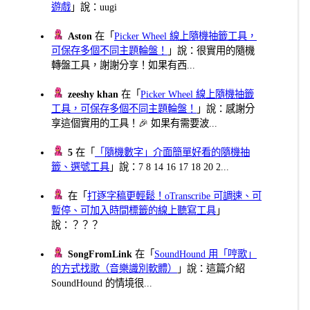
遊戲
」說：uugi
Aston
在「
Picker Wheel 線上隨機抽籤工具，
可保存多個不同主題輪盤！
」說：很實用的隨機
轉盤工具，謝謝分享！如果有西...
zeeshy khan
在「
Picker Wheel 線上隨機抽籤
工具，可保存多個不同主題輪盤！
」說：感謝分
享這個實用的工具！🎉 如果有需要波...
5
在「
「隨機數字」介面簡單好看的隨機抽
籤、選號工具
」說：7 8 14 16 17 18 20 2...
在「
打逐字稿更輕鬆！oTranscribe 可調速、可
暫停、可加入時間標籤的線上聽寫工具
」
說：？？？
SongFromLink
在「
SoundHound 用「哼歌」
的方式找歌（音樂識別軟體）
」說：這篇介紹
SoundHound 的情境很...