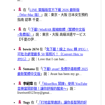
在「
LINE 電腦版官方下載 2026 最新版
（Win+Mac 版）
」說：東京・大阪 日本女生預約
指南 認準 千夏...
在「
[下載] WinRAR 壓縮軟體（繁體中文版
+免費版）
」說：東京・大阪 高級派遣サービス
【千夏の伊...
bowie 2674
在「
免下載！線上 Heic 轉 JPEG，
可批次處理最多 50 張照片！（Convert Heic to
JPEG）
」說：Love that I can batc...
Sumana
在「
[下載] avast! 免費防毒軟體 2025
最新繁體中文版
」說：Avast has been my go...
李紹煒
在「
「MixerBox 鬧鐘」使用 YouTube
音樂當鬧鈴聲！讓你舒服的醒來～
」說：
liweiwei0123roy@gmai...
Tugy
在「
「打地鼠學唐詩」讓你長智慧的好