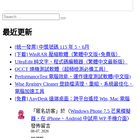
Search
Search
for:
最近更新
[統一發票] 中獎號碼 115 年 5、6月
[下載] WinRAR 壓縮軟體（繁體中文版+免費版）
UltraEdit 純文字、程式碼編輯器（繁體中文最新版）
OCCT 燒機測試軟體（超頻檢測必備工具）
PerformanceTest 電腦效能、運作速度測試軟體(中文版)
Wise Registry Cleaner 登錄檔清理、重組、系統最佳化、
電腦加速工具
[免費] AnyDesk 遠端桌面：跨平台遙控 Win, Mac 電腦
「
匿名訪客
」於〈
Windows Phone 7.5 芒果模擬
器，在 iPhone、Android 中試用 WP 手機介面
〉
發佈留言
08-07, 2026