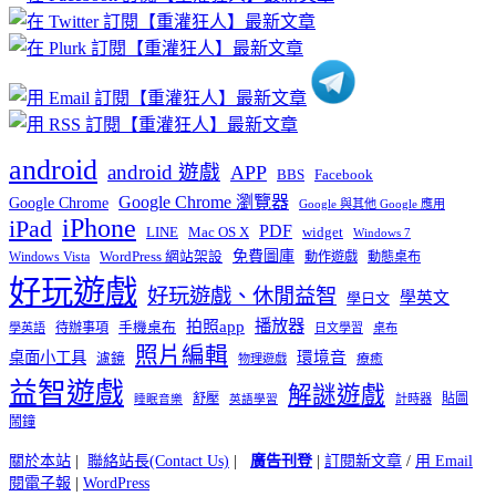
分
類
android
android 遊戲
APP
BBS
Facebook
Google Chrome 瀏覽器
Google Chrome
Google 與其他 Google 應用
iPhone
iPad
PDF
widget
LINE
Mac OS X
Windows 7
免費圖庫
Windows Vista
WordPress 網站架設
動作遊戲
動態桌布
好玩遊戲
好玩遊戲、休閒益智
學英文
學日文
播放器
拍照app
待辦事項
手機桌布
學英語
日文學習
桌布
照片編輯
桌面小工具
環境音
濾鏡
療癒
物理遊戲
益智遊戲
解謎遊戲
舒壓
貼圖
計時器
睡眠音樂
英語學習
鬧鐘
關於本站
|
聯絡站長(Contact Us)
|
廣告刊登
|
訂閱新文章
/
用 Email
閱電子報
|
WordPress