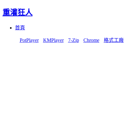
重灌狂人
Menu
Skip
首頁
to
content
PotPlayer
KMPlayer
7-Zip
Chrome
格式工廠