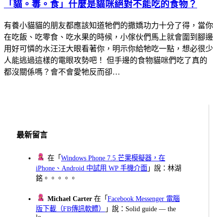
「貓。毒。食」什麼是貓咪絕對不能吃的食物？
有養小貓貓的朋友都應該知道牠們的撒嬌功力十分了得，當你
在吃飯、吃零食、吃水果的時候，小傢伙們馬上就會圍到腳邊
用好可憐的水汪汪大眼看著你，明示你給牠吃一點，想必很少
人能逃過這樣的電眼攻勢吧！ 但手邊的食物貓咪們吃了真的
都沒關係嗎？會不會愛牠反而卻…
最新留言
在「
Windows Phone 7.5 芒果模擬器，在
iPhone、Android 中試用 WP 手機介面
」說：林湖
銘。。。。。
Michael Carter
在「
Facebook Messenger 電腦
版下載（FB傳訊軟體）
」說：Solid guide — the
lo...