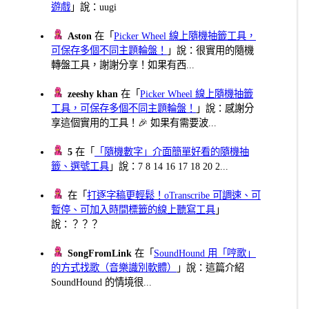
遊戲
」說：uugi
Aston
在「
Picker Wheel 線上隨機抽籤工具，
可保存多個不同主題輪盤！
」說：很實用的隨機
轉盤工具，謝謝分享！如果有西...
zeeshy khan
在「
Picker Wheel 線上隨機抽籤
工具，可保存多個不同主題輪盤！
」說：感謝分
享這個實用的工具！🎉 如果有需要波...
5
在「
「隨機數字」介面簡單好看的隨機抽
籤、選號工具
」說：7 8 14 16 17 18 20 2...
在「
打逐字稿更輕鬆！oTranscribe 可調速、可
暫停、可加入時間標籤的線上聽寫工具
」
說：？？？
SongFromLink
在「
SoundHound 用「哼歌」
的方式找歌（音樂識別軟體）
」說：這篇介紹
SoundHound 的情境很...