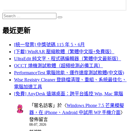
Search
Search
for:
最近更新
[統一發票] 中獎號碼 115 年 5、6月
[下載] WinRAR 壓縮軟體（繁體中文版+免費版）
UltraEdit 純文字、程式碼編輯器（繁體中文最新版）
OCCT 燒機測試軟體（超頻檢測必備工具）
PerformanceTest 電腦效能、運作速度測試軟體(中文版)
Wise Registry Cleaner 登錄檔清理、重組、系統最佳化、
電腦加速工具
[免費] AnyDesk 遠端桌面：跨平台遙控 Win, Mac 電腦
「
匿名訪客
」於〈
Windows Phone 7.5 芒果模擬
器，在 iPhone、Android 中試用 WP 手機介面
〉
發佈留言
08-07, 2026