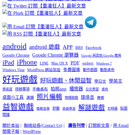
分
類
android
android 遊戲
APP
BBS
Facebook
Google Chrome 瀏覽器
Google Chrome
Google 與其他 Google 應用
iPhone
iPad
PDF
widget
LINE
Mac OS X
Windows 7
免費圖庫
Windows Vista
WordPress 網站架設
動作遊戲
動態桌布
好玩遊戲
好玩遊戲、休閒益智
學英文
學日文
播放器
拍照app
待辦事項
手機桌布
學英語
日文學習
桌布
照片編輯
桌面小工具
環境音
濾鏡
療癒
物理遊戲
益智遊戲
解謎遊戲
舒壓
貼圖
計時器
睡眠音樂
英語學習
鬧鐘
關於本站
|
聯絡站長(Contact Us)
|
廣告刊登
|
訂閱新文章
/
用 Email
閱電子報
|
WordPress