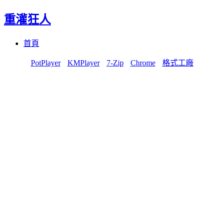
重灌狂人
Menu
Skip
首頁
to
content
PotPlayer
KMPlayer
7-Zip
Chrome
格式工廠