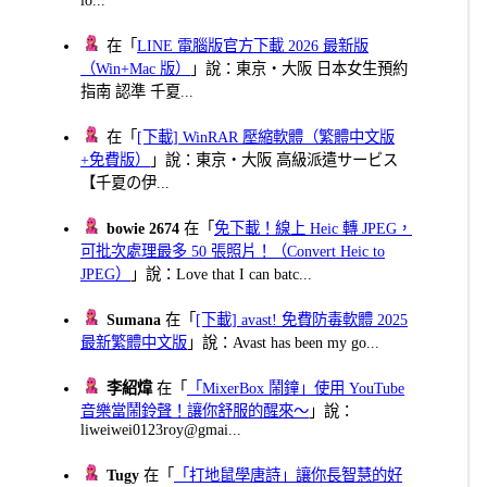
在「
LINE 電腦版官方下載 2026 最新版
（Win+Mac 版）
」說：東京・大阪 日本女生預約
指南 認準 千夏...
在「
[下載] WinRAR 壓縮軟體（繁體中文版
+免費版）
」說：東京・大阪 高級派遣サービス
【千夏の伊...
bowie 2674
在「
免下載！線上 Heic 轉 JPEG，
可批次處理最多 50 張照片！（Convert Heic to
JPEG）
」說：Love that I can batc...
Sumana
在「
[下載] avast! 免費防毒軟體 2025
最新繁體中文版
」說：Avast has been my go...
李紹煒
在「
「MixerBox 鬧鐘」使用 YouTube
音樂當鬧鈴聲！讓你舒服的醒來～
」說：
liweiwei0123roy@gmai...
Tugy
在「
「打地鼠學唐詩」讓你長智慧的好