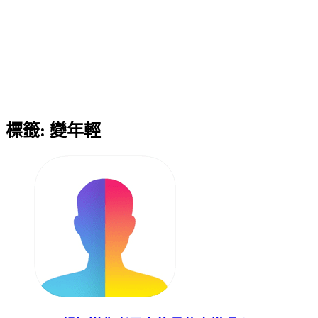
標籤:
變年輕