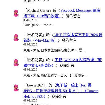
林湖銘。。。。。
「
Michael Carter
」於〈
Facebook Messenger 電腦
版下載（FB傳訊軟體）
〉發佈留言
08-06, 2026
Solid guide — the lo…
「
匿名訪客
」於〈
LINE 電腦版官方下載 2026 最
新版（Win+Mac 版）
〉發佈留言
08-03, 2026
東京・大阪 日本女生預約指南 認準 千夏…
「
匿名訪客
」於〈
[下載] WinRAR 壓縮軟體（繁
體中文版+免費版）
〉發佈留言
08-03, 2026
東京・大阪 高級派遣サービス 【千夏の伊…
「
bowie 2674
」於〈
免下載！線上 Heic 轉
JPEG，可批次處理最多 50 張照片！（Convert
Heic to JPEG）
〉發佈留言
08-02, 2026