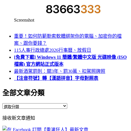
Screenshot
重要！如何防範勒索軟體綁架你的電腦、加密你的檔
案、跟你要錢？
115人事行政總處2026行事曆、放假日
[免費下載] Windows 11 簡體/繁體中文版 光碟映像 (ISO
檔案) 官方網站正式版本
最新酒駕罰則：關3年、罰30萬、扣駕照牌照
【注音符號】轉【漢語拼音】字母對照表
全部文章分類
全
部
接收新文章通知
文
章