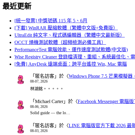
最近更新
[統一發票] 中獎號碼 115 年 5、6月
[下載] WinRAR 壓縮軟體（繁體中文版+免費版）
UltraEdit 純文字、程式碼編輯器（繁體中文最新版）
OCCT 燒機測試軟體（超頻檢測必備工具）
PerformanceTest 電腦效能、運作速度測試軟體(中文版)
Wise Registry Cleaner 登錄檔清理、重組、系統最佳
[免費] AnyDesk 遠端桌面：跨平台遙控 Win, Mac 電腦
「
匿名訪客
」於〈
Windows Phone 7.5 芒果模擬
08-07, 2026
林湖銘。。。。。
「
Michael Carter
」於〈
Facebook Messenger
08-06, 2026
Solid guide — the lo…
「
匿名訪客
」於〈
LINE 電腦版官方下載 2026 最
08-03, 2026