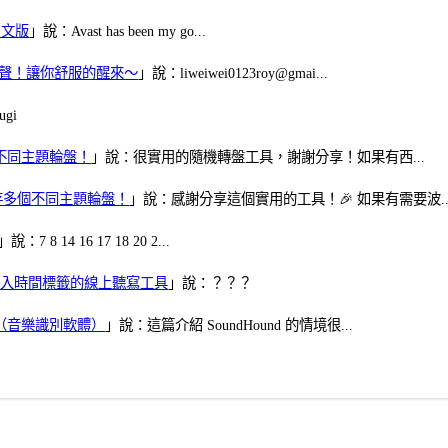
體中文版
」說：Avast has been my go...
當鬧鈴聲！讓你舒服的醒來～
」說：liweiwei0123roy@gmai...
gi
多個不同主題輪盤！
」說：很實用的隨機轉盤工具，謝謝分享！如果有西...
可保存多個不同主題輪盤！
」說：感謝分享這個實用的工具！🎉 如果有需要波..
」說：7 8 14 16 17 18 20 2...
、可加入時間標籤的線上聽寫工具
」說：？？？
找歌（音樂識別軟體）
」說：這篇介紹 SoundHound 的情境很...