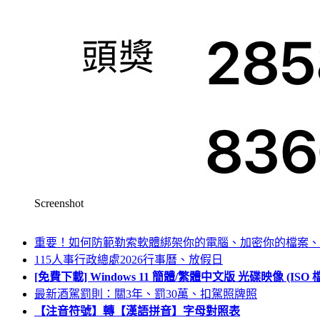
Screenshot
重要！如何防範勒索軟體綁架你的電腦、加密你的檔案、
115人事行政總處2026行事曆、放假日
[免費下載] Windows 11 簡體/繁體中文版 光碟映像 (IS
最新酒駕罰則：關3年、罰30萬、扣駕照牌照
【注音符號】轉【漢語拼音】字母對照表