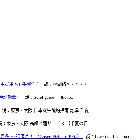
oid 中試用 WP 手機介面
」說：林湖銘。。。。。
（FB傳訊軟體）
」說：Solid guide — the lo...
」說：東京・大阪 日本女生預約指南 認準 千夏...
說：東京・大阪 高級派遣サービス 【千夏の伊...
50 張照片！（Convert Heic to JPEG）
」說：Love that I can batc...