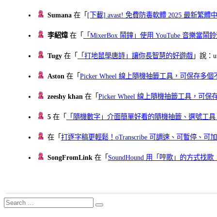
Sumana
在「
[下載] avast! 免費防毒軟體 2025 最新繁
李紹煒
在「
「MixerBox 鬧鐘」使用 YouTube 音樂
Tugy
在「
「打地鼠學唐詩」讓你長智慧的好遊戲
」說：uu
Aston
在「
Picker Wheel 線上隨機抽籤工具，可保存
zeeshy khan
在「
Picker Wheel 線上隨機抽籤工具，
5
在「
「隨機數字」介面簡單好看的隨機抽籤、選號工具
在「
打逐字稿更輕鬆！oTranscribe 可調速、可暫停
SongFromLink
在「
SoundHound 用「哼歌」的方式
Search
Search
for: