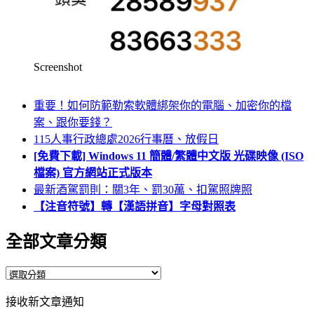
Screenshot
重要！如何防範勒索軟體綁架你的電腦、加密你的檔
案、跟你要錢？
115人事行政總處2026行事曆、放假日
[免費下載] Windows 11 簡體/繁體中文版 光碟映像 (ISO
檔案) 官方網站正式版本
最新酒駕罰則：關3年、罰30萬、扣駕照牌照
【注音符號】轉【漢語拼音】字母對照表
全部文章分類
全
部
接收新文章通知
文