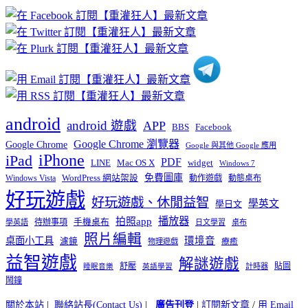
章
分
類
android
android 遊戲
APP
BBS
Facebook
Google Chrome 瀏覽器
Google Chrome
Google 與其他 Google 應用
iPhone
iPad
PDF
widget
LINE
Mac OS X
Windows 7
免費圖庫
Windows Vista
WordPress 網站架設
動作遊戲
動態桌布
好玩遊戲
好玩遊戲、休閒益智
學英文
學日文
播放器
拍照app
待辦事項
手機桌布
學英語
日文學習
桌布
照片編輯
桌面小工具
環境音
濾鏡
療癒
物理遊戲
益智遊戲
解謎遊戲
舒壓
貼圖
計時器
睡眠音樂
英語學習
鬧鐘
關於本站
|
聯絡站長(Contact Us)
|
廣告刊登
|
訂閱新文章
/
用 Email