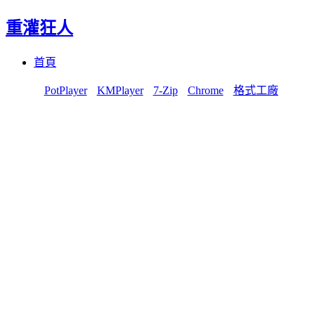
重灌狂人
Menu
Skip
首頁
to
content
PotPlayer
KMPlayer
7-Zip
Chrome
格式工廠