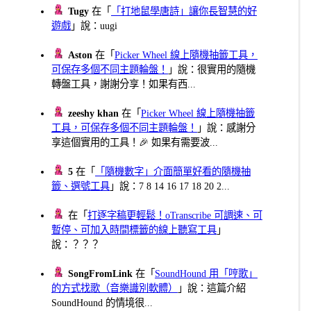
Tugy
在「
「打地鼠學唐詩」讓你長智慧的好
遊戲
」說：uugi
Aston
在「
Picker Wheel 線上隨機抽籤工具，
可保存多個不同主題輪盤！
」說：很實用的隨機
轉盤工具，謝謝分享！如果有西...
zeeshy khan
在「
Picker Wheel 線上隨機抽籤
工具，可保存多個不同主題輪盤！
」說：感謝分
享這個實用的工具！🎉 如果有需要波...
5
在「
「隨機數字」介面簡單好看的隨機抽
籤、選號工具
」說：7 8 14 16 17 18 20 2...
在「
打逐字稿更輕鬆！oTranscribe 可調速、可
暫停、可加入時間標籤的線上聽寫工具
」
說：？？？
SongFromLink
在「
SoundHound 用「哼歌」
的方式找歌（音樂識別軟體）
」說：這篇介紹
SoundHound 的情境很...