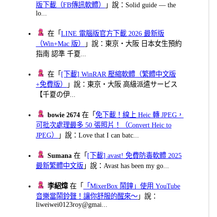
版下載（FB傳訊軟體）
」說：Solid guide — the
lo...
在「
LINE 電腦版官方下載 2026 最新版
（Win+Mac 版）
」說：東京・大阪 日本女生預約
指南 認準 千夏...
在「
[下載] WinRAR 壓縮軟體（繁體中文版
+免費版）
」說：東京・大阪 高級派遣サービス
【千夏の伊...
bowie 2674
在「
免下載！線上 Heic 轉 JPEG，
可批次處理最多 50 張照片！（Convert Heic to
JPEG）
」說：Love that I can batc...
Sumana
在「
[下載] avast! 免費防毒軟體 2025
最新繁體中文版
」說：Avast has been my go...
李紹煒
在「
「MixerBox 鬧鐘」使用 YouTube
音樂當鬧鈴聲！讓你舒服的醒來～
」說：
liweiwei0123roy@gmai...