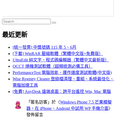
Search
Search
for:
最近更新
[統一發票] 中獎號碼 115 年 5、6月
[下載] WinRAR 壓縮軟體（繁體中文版+免費版）
UltraEdit 純文字、程式碼編輯器（繁體中文最新版）
OCCT 燒機測試軟體（超頻檢測必備工具）
PerformanceTest 電腦效能、運作速度測試軟體(中文版)
Wise Registry Cleaner 登錄檔清理、重組、系統最佳化、
電腦加速工具
[免費] AnyDesk 遠端桌面：跨平台遙控 Win, Mac 電腦
「
匿名訪客
」於〈
Windows Phone 7.5 芒果模擬
器，在 iPhone、Android 中試用 WP 手機介面
〉
發佈留言