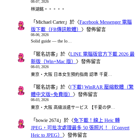
08-07, 2026
林湖銘。。。。。
「
Michael Carter
」於〈
Facebook Messenger 電腦
版下載（FB傳訊軟體）
〉發佈留言
08-06, 2026
Solid guide — the lo…
「
匿名訪客
」於〈
LINE 電腦版官方下載 2026 最
新版（Win+Mac 版）
〉發佈留言
08-03, 2026
東京・大阪 日本女生預約指南 認準 千夏…
「
匿名訪客
」於〈
[下載] WinRAR 壓縮軟體（繁
體中文版+免費版）
〉發佈留言
08-03, 2026
東京・大阪 高級派遣サービス 【千夏の伊…
「
bowie 2674
」於〈
免下載！線上 Heic 轉
JPEG，可批次處理最多 50 張照片！（Convert
Heic to JPEG）
〉發佈留言