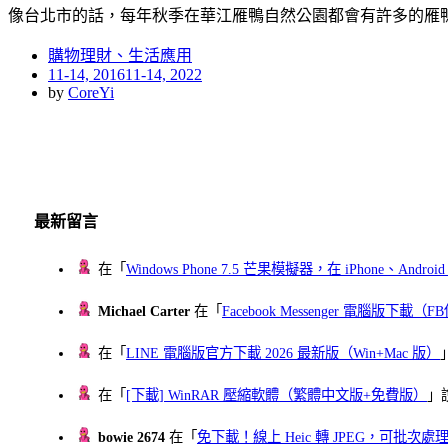
像台北市的話，每年秋季在華江雁鴨自然公園都會有許多的雁
購物理財、生活應用
Posted
11-14, 2016
11-14, 2022
on
by
CoreYi
最新留言
在「
Windows Phone 7.5 芒果模擬器，在 iPhone、Andr
Michael Carter
在「
Facebook Messenger 電腦版下載
在「
LINE 電腦版官方下載 2026 最新版（Win+Mac 版）
在「
[下載] WinRAR 壓縮軟體（繁體中文版+免費版）
」
bowie 2674
在「
免下載！線上 Heic 轉 JPEG，可批次處理最多 