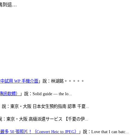
鴨到這…
oid 中試用 WP 手機介面
」說：林湖銘。。。。。
（FB傳訊軟體）
」說：Solid guide — the lo...
」說：東京・大阪 日本女生預約指南 認準 千夏...
說：東京・大阪 高級派遣サービス 【千夏の伊...
50 張照片！（Convert Heic to JPEG）
」說：Love that I can batc...