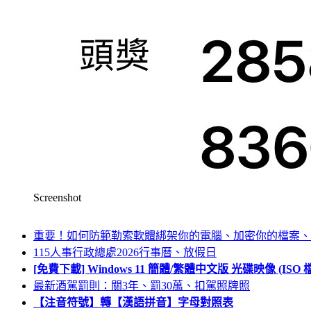
Screenshot
重要！如何防範勒索軟體綁架你的電腦、加密你的檔案、
115人事行政總處2026行事曆、放假日
[免費下載] Windows 11 簡體/繁體中文版 光碟映像 (IS
最新酒駕罰則：關3年、罰30萬、扣駕照牌照
【注音符號】轉【漢語拼音】字母對照表