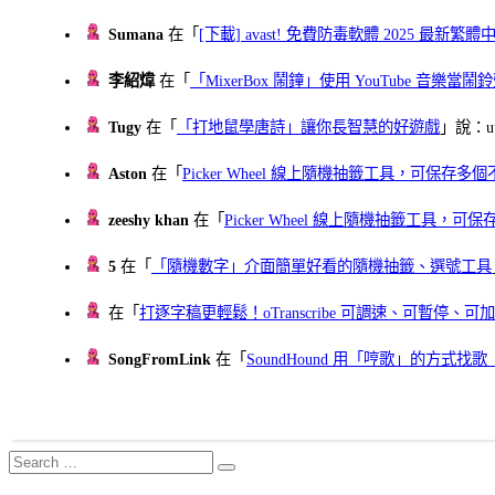
Sumana
在「
[下載] avast! 免費防毒軟體 2025 最新繁
李紹煒
在「
「MixerBox 鬧鐘」使用 YouTube 音樂
Tugy
在「
「打地鼠學唐詩」讓你長智慧的好遊戲
」說：uu
Aston
在「
Picker Wheel 線上隨機抽籤工具，可保存
zeeshy khan
在「
Picker Wheel 線上隨機抽籤工具，
5
在「
「隨機數字」介面簡單好看的隨機抽籤、選號工具
在「
打逐字稿更輕鬆！oTranscribe 可調速、可暫停
SongFromLink
在「
SoundHound 用「哼歌」的方式
Search
Search
for: