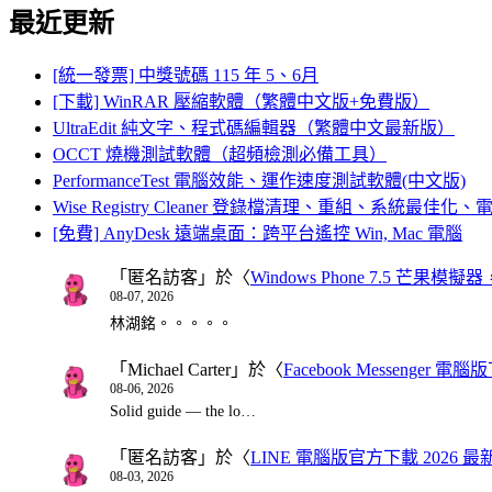
最近更新
[統一發票] 中獎號碼 115 年 5、6月
[下載] WinRAR 壓縮軟體（繁體中文版+免費版）
UltraEdit 純文字、程式碼編輯器（繁體中文最新版）
OCCT 燒機測試軟體（超頻檢測必備工具）
PerformanceTest 電腦效能、運作速度測試軟體(中文版)
Wise Registry Cleaner 登錄檔清理、重組、系統最佳
[免費] AnyDesk 遠端桌面：跨平台遙控 Win, Mac 電腦
「
匿名訪客
」於〈
Windows Phone 7.5 芒果模擬
08-07, 2026
林湖銘。。。。。
「
Michael Carter
」於〈
Facebook Messenger
08-06, 2026
Solid guide — the lo…
「
匿名訪客
」於〈
LINE 電腦版官方下載 2026 最
08-03, 2026