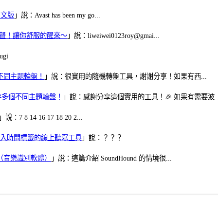
體中文版
」說：Avast has been my go...
當鬧鈴聲！讓你舒服的醒來～
」說：liweiwei0123roy@gmai...
gi
多個不同主題輪盤！
」說：很實用的隨機轉盤工具，謝謝分享！如果有西...
可保存多個不同主題輪盤！
」說：感謝分享這個實用的工具！🎉 如果有需要波..
」說：7 8 14 16 17 18 20 2...
、可加入時間標籤的線上聽寫工具
」說：？？？
找歌（音樂識別軟體）
」說：這篇介紹 SoundHound 的情境很...