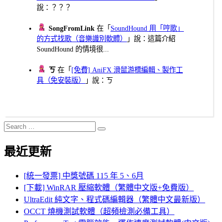
說：？？？
SongFromLink
在「
SoundHound 用「哼歌」
的方式找歌（音樂識別軟體）
」說：這篇介紹
SoundHound 的情境很...
ㄎ
在「
[免費] AniFX 滑鼠游標編輯、製作工
具（免安裝版）
」說：ㄎ
Search
Search
for:
最近更新
[統一發票] 中獎號碼 115 年 5、6月
[下載] WinRAR 壓縮軟體（繁體中文版+免費版）
UltraEdit 純文字、程式碼編輯器（繁體中文最新版）
OCCT 燒機測試軟體（超頻檢測必備工具）