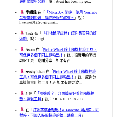
最新繁體中文版
」說：Avast has been my go...
李紹煒
在「
「MixerBox 鬧鐘」使用 YouTube
音樂當鬧鈴聲！讓你舒服的醒來～
」說：
liweiwei0123roy@gmai...
Tugy
在「
「打地鼠學唐詩」讓你長智慧的好
遊戲
」說：uugi
Aston
在「
Picker Wheel 線上隨機抽籤工具，
可保存多個不同主題輪盤！
」說：很實用的隨機
轉盤工具，謝謝分享！如果有西...
zeeshy khan
在「
Picker Wheel 線上隨機抽籤
工具，可保存多個不同主題輪盤！
」說：感謝分
享這個實用的工具！🎉 如果有需要波...
5
在「
「隨機數字」介面簡單好看的隨機抽
籤、選號工具
」說：7 8 14 16 17 18 20 2...
在「
打逐字稿更輕鬆！oTranscribe 可調速、可
暫停、可加入時間標籤的線上聽寫工具
」