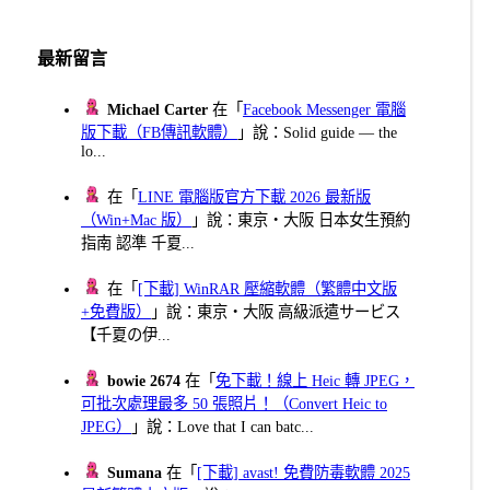
最新留言
Michael Carter
在「
Facebook Messenger 電腦
版下載（FB傳訊軟體）
」說：Solid guide — the
lo...
在「
LINE 電腦版官方下載 2026 最新版
（Win+Mac 版）
」說：東京・大阪 日本女生預約
指南 認準 千夏...
在「
[下載] WinRAR 壓縮軟體（繁體中文版
+免費版）
」說：東京・大阪 高級派遣サービス
【千夏の伊...
bowie 2674
在「
免下載！線上 Heic 轉 JPEG，
可批次處理最多 50 張照片！（Convert Heic to
JPEG）
」說：Love that I can batc...
Sumana
在「
[下載] avast! 免費防毒軟體 2025