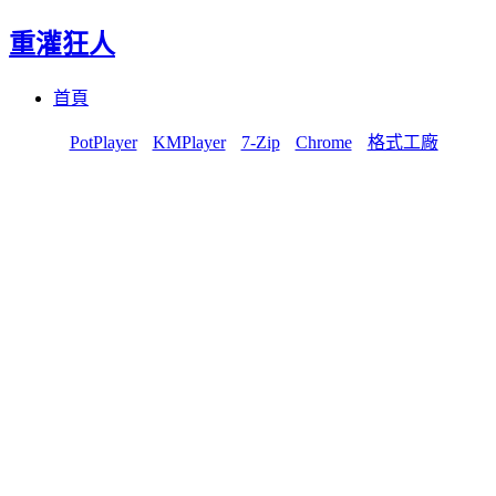
重灌狂人
Menu
Skip
首頁
to
content
PotPlayer
KMPlayer
7-Zip
Chrome
格式工廠