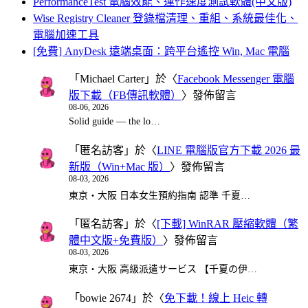
PerformanceTest 電腦效能、運作速度測試軟體(中文版)
Wise Registry Cleaner 登錄檔清理、重組、系統最佳化、
電腦加速工具
[免費] AnyDesk 遠端桌面：跨平台遙控 Win, Mac 電腦
「
Michael Carter
」於〈
Facebook Messenger 電腦
版下載（FB傳訊軟體）
〉發佈留言
08-06, 2026
Solid guide — the lo…
「
匿名訪客
」於〈
LINE 電腦版官方下載 2026 最
新版（Win+Mac 版）
〉發佈留言
08-03, 2026
東京・大阪 日本女生預約指南 認準 千夏…
「
匿名訪客
」於〈
[下載] WinRAR 壓縮軟體（繁
體中文版+免費版）
〉發佈留言
08-03, 2026
東京・大阪 高級派遣サービス 【千夏の伊…
「
bowie 2674
」於〈
免下載！線上 Heic 轉