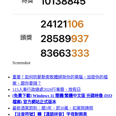
Screenshot
重要！如何防範勒索軟體綁架你的電腦、加密你的檔
案、跟你要錢？
115人事行政總處2026行事曆、放假日
[免費下載] Windows 11 簡體/繁體中文版 光碟映像 (ISO
檔案) 官方網站正式版本
最新酒駕罰則：關3年、罰30萬、扣駕照牌照
【注音符號】轉【漢語拼音】字母對照表