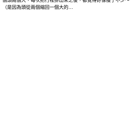
個頭兩個大，每次把行程排出來之後，都覺得好像瘦了不少～
（是因為頭從兩個縮回一個大的…