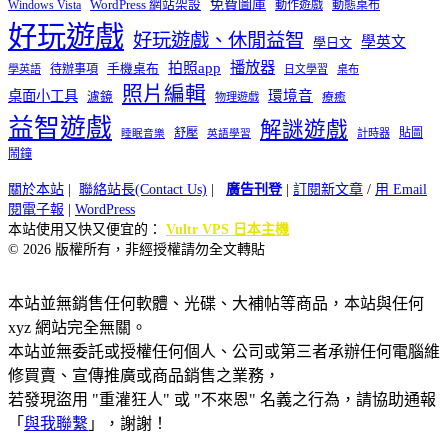
免費圖庫
Windows Vista
WordPress 網站架設
動作遊戲
動態桌布
好玩遊戲
好玩遊戲、休閒益智
學英文
學日文
播放器
拍照app
待辦事項
手機桌布
學英語
日文學習
桌布
照片編輯
桌面小工具
環境音
濾鏡
療癒
物理遊戲
益智遊戲
解謎遊戲
舒壓
貼圖
計時器
睡眠音樂
英語學習
鬧鐘
關於本站
|
聯絡站長(Contact Us)
|
廣告刊登
|
訂閱新文章
/
用 Email
閱電子報
|
WordPress
本站使用又快又便宜的：
Vultr VPS 日本主機
© 2026 版權所有，非經授權請勿全文轉貼
本站並無銷售任何軟體、光碟、大補帖等商品，本站與任何
xyz 網站完全無關。
本站並無委託或授權任何個人、公司或第三者承辦任何電腦維
修買賣、宣傳推廣或商品銷售之業務，
若發現盜用 "重灌狂人" 或 "不來恩" 名義之行為，請協助通報
「
與我聯繫
」，謝謝！