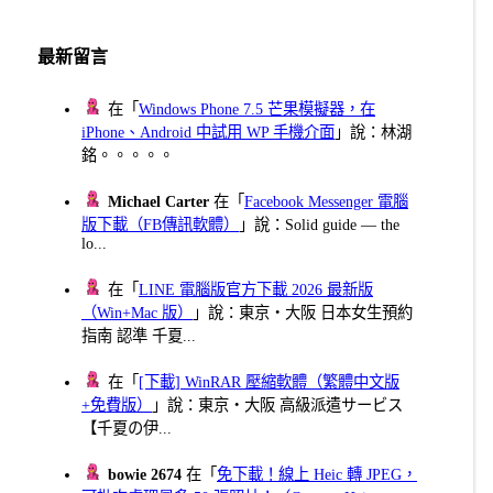
最新留言
在「
Windows Phone 7.5 芒果模擬器，在
iPhone、Android 中試用 WP 手機介面
」說：林湖
銘。。。。。
Michael Carter
在「
Facebook Messenger 電腦
版下載（FB傳訊軟體）
」說：Solid guide — the
lo...
在「
LINE 電腦版官方下載 2026 最新版
（Win+Mac 版）
」說：東京・大阪 日本女生預約
指南 認準 千夏...
在「
[下載] WinRAR 壓縮軟體（繁體中文版
+免費版）
」說：東京・大阪 高級派遣サービス
【千夏の伊...
bowie 2674
在「
免下載！線上 Heic 轉 JPEG，