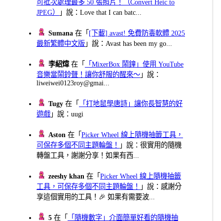
可批次處理最多 50 張照片！（Convert Heic to
JPEG）
」說：Love that I can batc...
Sumana
在「
[下載] avast! 免費防毒軟體 2025
最新繁體中文版
」說：Avast has been my go...
李紹煒
在「
「MixerBox 鬧鐘」使用 YouTube
音樂當鬧鈴聲！讓你舒服的醒來～
」說：
liweiwei0123roy@gmai...
Tugy
在「
「打地鼠學唐詩」讓你長智慧的好
遊戲
」說：uugi
Aston
在「
Picker Wheel 線上隨機抽籤工具，
可保存多個不同主題輪盤！
」說：很實用的隨機
轉盤工具，謝謝分享！如果有西...
zeeshy khan
在「
Picker Wheel 線上隨機抽籤
工具，可保存多個不同主題輪盤！
」說：感謝分
享這個實用的工具！🎉 如果有需要波...
5
在「
「隨機數字」介面簡單好看的隨機抽