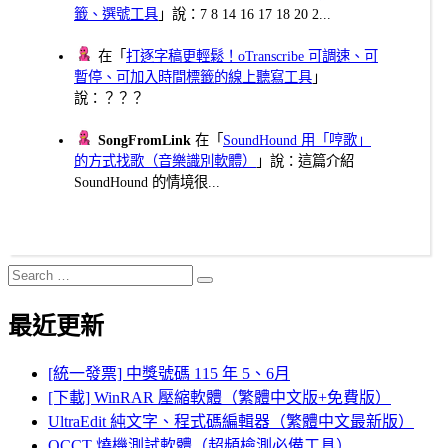
籤、選號工具
」說：7 8 14 16 17 18 20 2...
在「
打逐字稿更輕鬆！oTranscribe 可調速、可
暫停、可加入時間標籤的線上聽寫工具
」
說：？？？
SongFromLink
在「
SoundHound 用「哼歌」
的方式找歌（音樂識別軟體）
」說：這篇介紹
SoundHound 的情境很...
Search
Search
for:
最近更新
[統一發票] 中獎號碼 115 年 5、6月
[下載] WinRAR 壓縮軟體（繁體中文版+免費版）
UltraEdit 純文字、程式碼編輯器（繁體中文最新版）
OCCT 燒機測試軟體（超頻檢測必備工具）