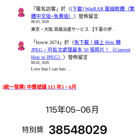
「
匿名訪客
」於〈
[下載] WinRAR 壓縮軟體（繁
體中文版+免費版）
〉發佈留言
08-03, 2026
東京・大阪 高級派遣サービス 【千夏の伊…
「
bowie 2674
」於〈
免下載！線上 Heic 轉
JPEG，可批次處理最多 50 張照片！（Convert
Heic to JPEG）
〉發佈留言
08-02, 2026
Love that I can batc…
[統一發票] 中獎號碼 115 年5、6月