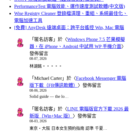
PerformanceTest 電腦效能、運作速度測試軟體(中文版)
Wise Registry Cleaner 登錄檔清理、重組、系統最佳化、
電腦加速工具
[免費] AnyDesk 遠端桌面：跨平台遙控 Win, Mac 電腦
「
匿名訪客
」於〈
Windows Phone 7.5 芒果模擬
器，在 iPhone、Android 中試用 WP 手機介面
〉
發佈留言
08-07, 2026
林湖銘。。。。。
「
Michael Carter
」於〈
Facebook Messenger 電腦
版下載（FB傳訊軟體）
〉發佈留言
08-06, 2026
Solid guide — the lo…
「
匿名訪客
」於〈
LINE 電腦版官方下載 2026 最
新版（Win+Mac 版）
〉發佈留言
08-03, 2026
東京・大阪 日本女生預約指南 認準 千夏…