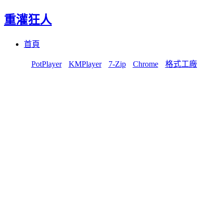
重灌狂人
Menu
Skip
首頁
to
content
PotPlayer
KMPlayer
7-Zip
Chrome
格式工廠