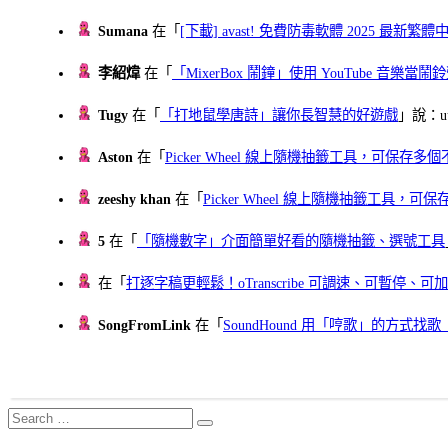
Sumana
在「
[下載] avast! 免費防毒軟體 2025 最新繁
李紹煒
在「
「MixerBox 鬧鐘」使用 YouTube 音樂
Tugy
在「
「打地鼠學唐詩」讓你長智慧的好遊戲
」說：uu
Aston
在「
Picker Wheel 線上隨機抽籤工具，可保存
zeeshy khan
在「
Picker Wheel 線上隨機抽籤工具，
5
在「
「隨機數字」介面簡單好看的隨機抽籤、選號工具
在「
打逐字稿更輕鬆！oTranscribe 可調速、可暫停
SongFromLink
在「
SoundHound 用「哼歌」的方式
Search
Search
for: