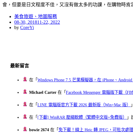
會，但要是日文程度不佳，又沒有做太多的功課，在購物時肯
美食旅遊、地圖服務
Posted
08-30, 2018
11-22, 2022
on
by
CoreYi
最新留言
在「
Windows Phone 7.5 芒果模擬器，在 iPhone、Andr
Michael Carter
在「
Facebook Messenger 電腦版下載
在「
LINE 電腦版官方下載 2026 最新版（Win+Mac 版）
在「
[下載] WinRAR 壓縮軟體（繁體中文版+免費版）
」
bowie 2674
在「
免下載！線上 Heic 轉 JPEG，可批次處理最多 