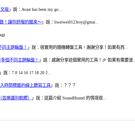
體中文版
」說：Avast has been my go...
當鬧鈴聲！讓你舒服的醒來～
」說：liweiwei0123roy@gmai...
gi
多個不同主題輪盤！
」說：很實用的隨機轉盤工具，謝謝分享！如果有西...
可保存多個不同主題輪盤！
」說：感謝分享這個實用的工具！🎉 如果有需要波..
」說：7 8 14 16 17 18 20 2...
、可加入時間標籤的線上聽寫工具
」說：？？？
找歌（音樂識別軟體）
」說：這篇介紹 SoundHound 的情境很...