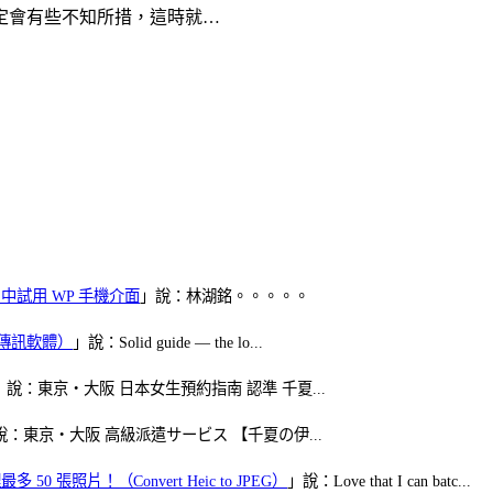
定會有些不知所措，這時就…
oid 中試用 WP 手機介面
」說：林湖銘。。。。。
（FB傳訊軟體）
」說：Solid guide — the lo...
」說：東京・大阪 日本女生預約指南 認準 千夏...
說：東京・大阪 高級派遣サービス 【千夏の伊...
50 張照片！（Convert Heic to JPEG）
」說：Love that I can batc...