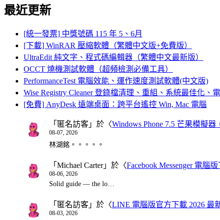
最近更新
[統一發票] 中獎號碼 115 年 5、6月
[下載] WinRAR 壓縮軟體（繁體中文版+免費版）
UltraEdit 純文字、程式碼編輯器（繁體中文最新版）
OCCT 燒機測試軟體（超頻檢測必備工具）
PerformanceTest 電腦效能、運作速度測試軟體(中文版)
Wise Registry Cleaner 登錄檔清理、重組、系統最佳
[免費] AnyDesk 遠端桌面：跨平台遙控 Win, Mac 電腦
「
匿名訪客
」於〈
Windows Phone 7.5 芒果模擬
08-07, 2026
林湖銘。。。。。
「
Michael Carter
」於〈
Facebook Messenger
08-06, 2026
Solid guide — the lo…
「
匿名訪客
」於〈
LINE 電腦版官方下載 2026 最
08-03, 2026