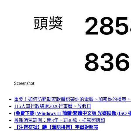
Screenshot
重要！如何防範勒索軟體綁架你的電腦、加密你的檔案、
115人事行政總處2026行事曆、放假日
[免費下載] Windows 11 簡體/繁體中文版 光碟映像 (IS
最新酒駕罰則：關3年、罰30萬、扣駕照牌照
【注音符號】轉【漢語拼音】字母對照表