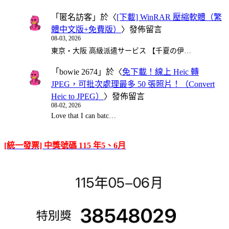
「
匿名訪客
」於〈
[下載] WinRAR 壓縮軟體（繁
體中文版+免費版）
〉發佈留言
08-03, 2026
東京・大阪 高級派遣サービス 【千夏の伊…
「
bowie 2674
」於〈
免下載！線上 Heic 轉
JPEG，可批次處理最多 50 張照片！（Convert
Heic to JPEG）
〉發佈留言
08-02, 2026
Love that I can batc…
[統一發票] 中獎號碼 115 年5、6月