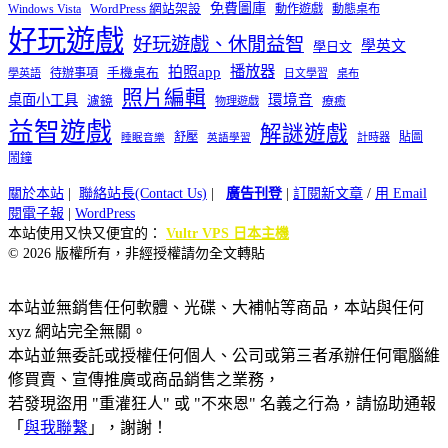
免費圖庫
Windows Vista
WordPress 網站架設
動作遊戲
動態桌布
好玩遊戲
好玩遊戲、休閒益智
學英文
學日文
播放器
拍照app
待辦事項
手機桌布
學英語
日文學習
桌布
照片編輯
桌面小工具
環境音
濾鏡
療癒
物理遊戲
益智遊戲
解謎遊戲
舒壓
貼圖
計時器
睡眠音樂
英語學習
鬧鐘
關於本站
|
聯絡站長(Contact Us)
|
廣告刊登
|
訂閱新文章
/
用 Email
閱電子報
|
WordPress
本站使用又快又便宜的：
Vultr VPS 日本主機
© 2026 版權所有，非經授權請勿全文轉貼
本站並無銷售任何軟體、光碟、大補帖等商品，本站與任何
xyz 網站完全無關。
本站並無委託或授權任何個人、公司或第三者承辦任何電腦維
修買賣、宣傳推廣或商品銷售之業務，
若發現盜用 "重灌狂人" 或 "不來恩" 名義之行為，請協助通報
「
與我聯繫
」，謝謝！