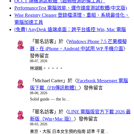
OCCT 燒機測試軟體（超頻檢測必備工具）
PerformanceTest 電腦效能、運作速度測試軟體(中文版)
Wise Registry Cleaner 登錄檔清理、重組、系統最佳化、
電腦加速工具
[免費] AnyDesk 遠端桌面：跨平台遙控 Win, Mac 電腦
「
匿名訪客
」於〈
Windows Phone 7.5 芒果模擬
器，在 iPhone、Android 中試用 WP 手機介面
〉
發佈留言
08-07, 2026
林湖銘。。。。。
「
Michael Carter
」於〈
Facebook Messenger 電腦
版下載（FB傳訊軟體）
〉發佈留言
08-06, 2026
Solid guide — the lo…
「
匿名訪客
」於〈
LINE 電腦版官方下載 2026 最
新版（Win+Mac 版）
〉發佈留言
08-03, 2026
東京・大阪 日本女生預約指南 認準 千夏…