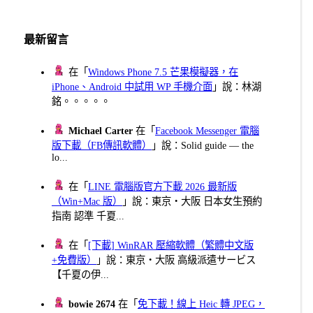
最新留言
在「
Windows Phone 7.5 芒果模擬器，在
iPhone、Android 中試用 WP 手機介面
」說：林湖
銘。。。。。
Michael Carter
在「
Facebook Messenger 電腦
版下載（FB傳訊軟體）
」說：Solid guide — the
lo...
在「
LINE 電腦版官方下載 2026 最新版
（Win+Mac 版）
」說：東京・大阪 日本女生預約
指南 認準 千夏...
在「
[下載] WinRAR 壓縮軟體（繁體中文版
+免費版）
」說：東京・大阪 高級派遣サービス
【千夏の伊...
bowie 2674
在「
免下載！線上 Heic 轉 JPEG，