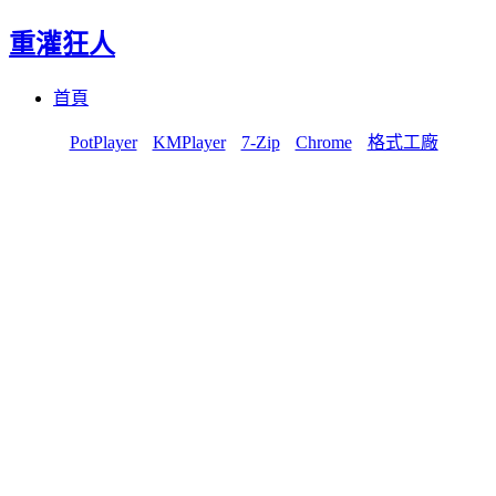
重灌狂人
Menu
Skip
首頁
to
content
PotPlayer
KMPlayer
7-Zip
Chrome
格式工廠