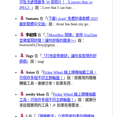
可批次處理最多 50 張照片！（Convert Heic to
JPEG）
」說：Love that I can batc...
Sumana
在「
[下載] avast! 免費防毒軟體 2025
最新繁體中文版
」說：Avast has been my go...
李紹煒
在「
「MixerBox 鬧鐘」使用 YouTube
音樂當鬧鈴聲！讓你舒服的醒來～
」說：
liweiwei0123roy@gmai...
Tugy
在「
「打地鼠學唐詩」讓你長智慧的好
遊戲
」說：uugi
Aston
在「
Picker Wheel 線上隨機抽籤工具，
可保存多個不同主題輪盤！
」說：很實用的隨機
轉盤工具，謝謝分享！如果有西...
zeeshy khan
在「
Picker Wheel 線上隨機抽籤
工具，可保存多個不同主題輪盤！
」說：感謝分
享這個實用的工具！🎉 如果有需要波...
5
在「
「隨機數字」介面簡單好看的隨機抽