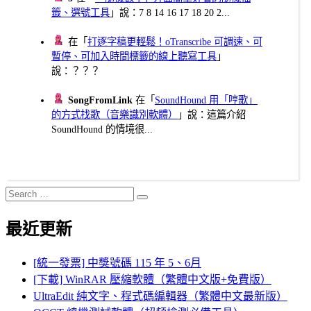
籤、選號工具
」說：7 8 14 16 17 18 20 2...
在「
打逐字稿更輕鬆！oTranscribe 可調速、可
暫停、可加入時間標籤的線上聽寫工具
」
說：？？？
SongFromLink
在「
SoundHound 用「哼歌」
的方式找歌（音樂識別軟體）
」說：這篇介紹
SoundHound 的情境很...
Search
Search
for:
最近更新
[統一發票] 中獎號碼 115 年 5、6月
[下載] WinRAR 壓縮軟體（繁體中文版+免費版）
UltraEdit 純文字、程式碼編輯器（繁體中文最新版）