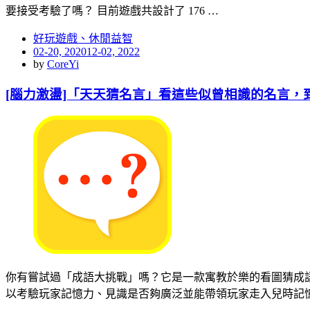
要接受考驗了嗎？ 目前遊戲共設計了 176 …
好玩遊戲、休閒益智
Posted
02-20, 2020
12-02, 2022
on
by
CoreYi
[腦力激盪]「天天猜名言」看這些似曾相識的名言，
你有嘗試過「成語大挑戰」嗎？它是一款寓教於樂的看圖猜成
以考驗玩家記憶力、見識是否夠廣泛並能帶領玩家走入兒時記