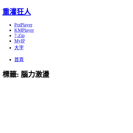
重灌狂人
PotPlayer
KMPlayer
7-Zip
MyIP
大字
Menu
Skip
首頁
to
content
標籤:
腦力激盪