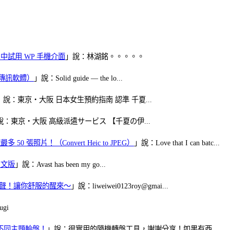
oid 中試用 WP 手機介面
」說：林湖銘。。。。。
（FB傳訊軟體）
」說：Solid guide — the lo...
」說：東京・大阪 日本女生預約指南 認準 千夏...
說：東京・大阪 高級派遣サービス 【千夏の伊...
50 張照片！（Convert Heic to JPEG）
」說：Love that I can batc...
體中文版
」說：Avast has been my go...
當鬧鈴聲！讓你舒服的醒來～
」說：liweiwei0123roy@gmai...
gi
多個不同主題輪盤！
」說：很實用的隨機轉盤工具，謝謝分享！如果有西...