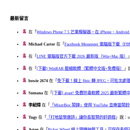
最新留言
在「
Windows Phone 7.5 芒果模擬器，在 iPhone、Andr
Michael Carter
在「
Facebook Messenger 電腦版下載
在「
LINE 電腦版官方下載 2026 最新版（Win+Mac 版）
在「
[下載] WinRAR 壓縮軟體（繁體中文版+免費版）
」
bowie 2674
在「
免下載！線上 Heic 轉 JPEG，可批次處理最多 
Sumana
在「
[下載] avast! 免費防毒軟體 2025 最新繁
李紹煒
在「
「MixerBox 鬧鐘」使用 YouTube 音樂
Tugy
在「
「打地鼠學唐詩」讓你長智慧的好遊戲
」說：uu
Aston
在「
Picker Wheel 線上隨機抽籤工具，可保存