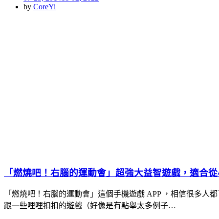
on
by
CoreYi
「燃燒吧！右腦的運動會」超強大益智遊戲，適合從小玩到老！(
「燃燒吧！右腦的運動會」這個手機遊戲 APP ，相信很多人都下載來
跟一些哩哩扣扣的遊戲（好像是有點舉太多例子…