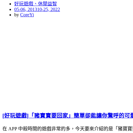
好玩遊戲、休閒益智
Posted
05-06, 2013
10-25, 2022
on
by
CoreYi
[好玩遊戲]「豬寶寶要回家」簡單卻能讓你驚呼的可愛遊戲 (
在 APP 中殺時間的遊戲非常的多，今天要來介紹的是「豬