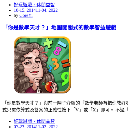
好玩遊戲、休閒益智
Posted
10-15, 2014
11-04, 2022
on
by
CoreYi
「你是數學天才？」地圖闖關式的數學智益遊戲
「你是數學天才？」與前一陣子介紹的「數學老師有把你教好
式只需依算式及答案的正確性按下「V」或「X」即可。 不過
好玩遊戲、休閒益智
Posted
07-23, 2014
11-02, 2022