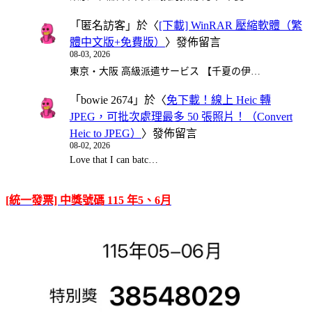
「
匿名訪客
」於〈
[下載] WinRAR 壓縮軟體（繁
體中文版+免費版）
〉發佈留言
08-03, 2026
東京・大阪 高級派遣サービス 【千夏の伊…
「
bowie 2674
」於〈
免下載！線上 Heic 轉
JPEG，可批次處理最多 50 張照片！（Convert
Heic to JPEG）
〉發佈留言
08-02, 2026
Love that I can batc…
[統一發票] 中獎號碼 115 年5、6月