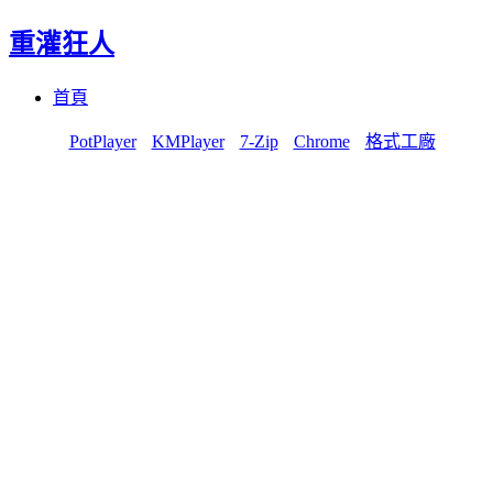
重灌狂人
Menu
Skip
首頁
to
content
PotPlayer
KMPlayer
7-Zip
Chrome
格式工廠