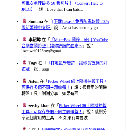
可批次處理最多 50 張照片！（Convert Heic to
JPEG）
」說：Love that I can batc...
Sumana
在「
[下載] avast! 免費防毒軟體 2025
最新繁體中文版
」說：Avast has been my go...
李紹煒
在「
「MixerBox 鬧鐘」使用 YouTube
音樂當鬧鈴聲！讓你舒服的醒來～
」說：
liweiwei0123roy@gmai...
Tugy
在「
「打地鼠學唐詩」讓你長智慧的好
遊戲
」說：uugi
Aston
在「
Picker Wheel 線上隨機抽籤工具，
可保存多個不同主題輪盤！
」說：很實用的隨機
轉盤工具，謝謝分享！如果有西...
zeeshy khan
在「
Picker Wheel 線上隨機抽籤
工具，可保存多個不同主題輪盤！
」說：感謝分
享這個實用的工具！🎉 如果有需要波...
5
在「
「隨機數字」介面簡單好看的隨機抽