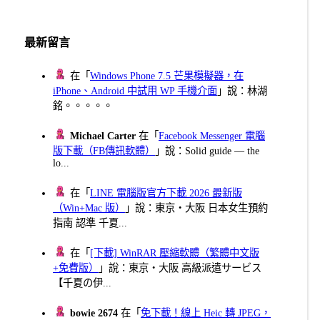
最新留言
在「
Windows Phone 7.5 芒果模擬器，在
iPhone、Android 中試用 WP 手機介面
」說：林湖
銘。。。。。
Michael Carter
在「
Facebook Messenger 電腦
版下載（FB傳訊軟體）
」說：Solid guide — the
lo...
在「
LINE 電腦版官方下載 2026 最新版
（Win+Mac 版）
」說：東京・大阪 日本女生預約
指南 認準 千夏...
在「
[下載] WinRAR 壓縮軟體（繁體中文版
+免費版）
」說：東京・大阪 高級派遣サービス
【千夏の伊...
bowie 2674
在「
免下載！線上 Heic 轉 JPEG，