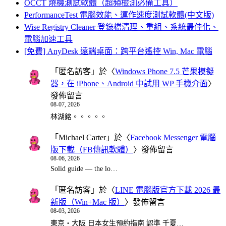
OCCT 燒機測試軟體（超頻檢測必備工具）
PerformanceTest 電腦效能、運作速度測試軟體(中文版)
Wise Registry Cleaner 登錄檔清理、重組、系統最佳化、
電腦加速工具
[免費] AnyDesk 遠端桌面：跨平台遙控 Win, Mac 電腦
「
匿名訪客
」於〈
Windows Phone 7.5 芒果模擬
器，在 iPhone、Android 中試用 WP 手機介面
〉
發佈留言
08-07, 2026
林湖銘。。。。。
「
Michael Carter
」於〈
Facebook Messenger 電腦
版下載（FB傳訊軟體）
〉發佈留言
08-06, 2026
Solid guide — the lo…
「
匿名訪客
」於〈
LINE 電腦版官方下載 2026 最
新版（Win+Mac 版）
〉發佈留言
08-03, 2026
東京・大阪 日本女生預約指南 認準 千夏…