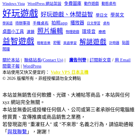
免費圖庫
Windows Vista
WordPress 網站架設
動作遊戲
動態桌布
好玩遊戲
好玩遊戲、休閒益智
學英文
學日文
播放器
拍照app
待辦事項
手機桌布
學英語
日文學習
桌布
照片編輯
桌面小工具
環境音
濾鏡
療癒
物理遊戲
益智遊戲
解謎遊戲
舒壓
貼圖
計時器
睡眠音樂
英語學習
鬧鐘
關於本站
|
聯絡站長(Contact Us)
|
廣告刊登
|
訂閱新文章
/
用 Email
閱電子報
|
WordPress
本站使用又快又便宜的：
Vultr VPS 日本主機
© 2026 版權所有，非經授權請勿全文轉貼
本站並無銷售任何軟體、光碟、大補帖等商品，本站與任何
xyz 網站完全無關。
本站並無委託或授權任何個人、公司或第三者承辦任何電腦維
修買賣、宣傳推廣或商品銷售之業務，
若發現盜用 "重灌狂人" 或 "不來恩" 名義之行為，請協助通報
「
與我聯繫
」，謝謝！