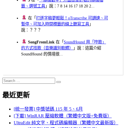
籤、選號工具
」說：7 8 14 16 17 18 20 2...
在「
打逐字稿更輕鬆！oTranscribe 可調速、可
暫停、可加入時間標籤的線上聽寫工具
」
說：？？？
SongFromLink
在「
SoundHound 用「哼歌」
的方式找歌（音樂識別軟體）
」說：這篇介紹
SoundHound 的情境很...
Search
Search
for:
最近更新
[統一發票] 中獎號碼 115 年 5、6月
[下載] WinRAR 壓縮軟體（繁體中文版+免費版）
UltraEdit 純文字、程式碼編輯器（繁體中文最新版）