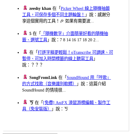
zeeshy khan
在「
Picker Wheel 線上隨機抽籤
工具，可保存多個不同主題輪盤！
」說：感謝分
享這個實用的工具！🎉 如果有需要波...
5
在「
「隨機數字」介面簡單好看的隨機抽
籤、選號工具
」說：7 8 14 16 17 18 20 2...
在「
打逐字稿更輕鬆！oTranscribe 可調速、可
暫停、可加入時間標籤的線上聽寫工具
」
說：？？？
SongFromLink
在「
SoundHound 用「哼歌」
的方式找歌（音樂識別軟體）
」說：這篇介紹
SoundHound 的情境很...
ㄎ
在「
[免費] AniFX 滑鼠游標編輯、製作工
具（免安裝版）
」說：ㄎ