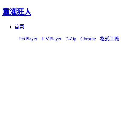
重灌狂人
Menu
Skip
首頁
to
content
PotPlayer
KMPlayer
7-Zip
Chrome
格式工廠