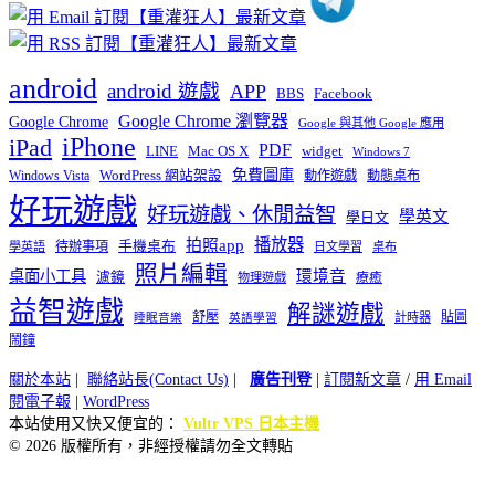
android
android 遊戲
APP
BBS
Facebook
Google Chrome 瀏覽器
Google Chrome
Google 與其他 Google 應用
iPhone
iPad
PDF
widget
LINE
Mac OS X
Windows 7
免費圖庫
Windows Vista
WordPress 網站架設
動作遊戲
動態桌布
好玩遊戲
好玩遊戲、休閒益智
學英文
學日文
播放器
拍照app
待辦事項
手機桌布
學英語
日文學習
桌布
照片編輯
桌面小工具
環境音
濾鏡
療癒
物理遊戲
益智遊戲
解謎遊戲
舒壓
貼圖
計時器
睡眠音樂
英語學習
鬧鐘
關於本站
|
聯絡站長(Contact Us)
|
廣告刊登
|
訂閱新文章
/
用 Email
閱電子報
|
WordPress
本站使用又快又便宜的：
Vultr VPS 日本主機
© 2026 版權所有，非經授權請勿全文轉貼