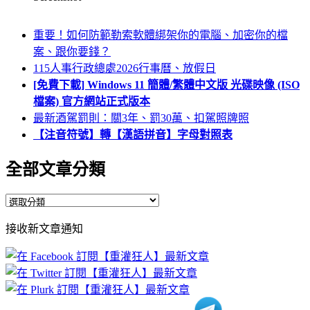
重要！如何防範勒索軟體綁架你的電腦、加密你的檔
案、跟你要錢？
115人事行政總處2026行事曆、放假日
[免費下載] Windows 11 簡體/繁體中文版 光碟映像 (ISO
檔案) 官方網站正式版本
最新酒駕罰則：關3年、罰30萬、扣駕照牌照
【注音符號】轉【漢語拼音】字母對照表
全部文章分類
全
部
接收新文章通知
文
章
分
類