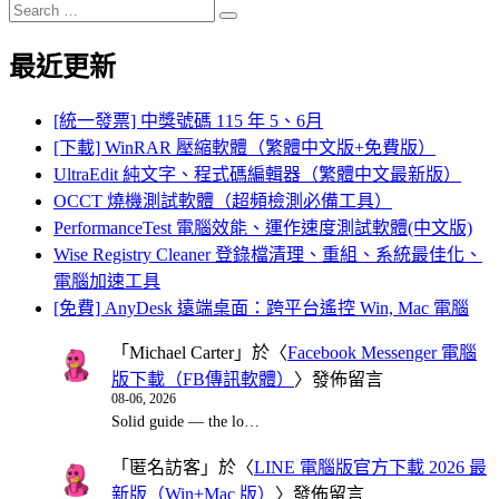
Search
Search
for:
最近更新
[統一發票] 中獎號碼 115 年 5、6月
[下載] WinRAR 壓縮軟體（繁體中文版+免費版）
UltraEdit 純文字、程式碼編輯器（繁體中文最新版）
OCCT 燒機測試軟體（超頻檢測必備工具）
PerformanceTest 電腦效能、運作速度測試軟體(中文版)
Wise Registry Cleaner 登錄檔清理、重組、系統最佳化、
電腦加速工具
[免費] AnyDesk 遠端桌面：跨平台遙控 Win, Mac 電腦
「
Michael Carter
」於〈
Facebook Messenger 電腦
版下載（FB傳訊軟體）
〉發佈留言
08-06, 2026
Solid guide — the lo…
「
匿名訪客
」於〈
LINE 電腦版官方下載 2026 最
新版（Win+Mac 版）
〉發佈留言