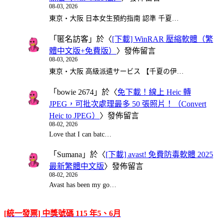
08-03, 2026
東京・大阪 日本女生預約指南 認準 千夏…
「
匿名訪客
」於〈
[下載] WinRAR 壓縮軟體（繁
體中文版+免費版）
〉發佈留言
08-03, 2026
東京・大阪 高級派遣サービス 【千夏の伊…
「
bowie 2674
」於〈
免下載！線上 Heic 轉
JPEG，可批次處理最多 50 張照片！（Convert
Heic to JPEG）
〉發佈留言
08-02, 2026
Love that I can batc…
「
Sumana
」於〈
[下載] avast! 免費防毒軟體 2025
最新繁體中文版
〉發佈留言
08-02, 2026
Avast has been my go…
[統一發票] 中獎號碼 115 年5、6月