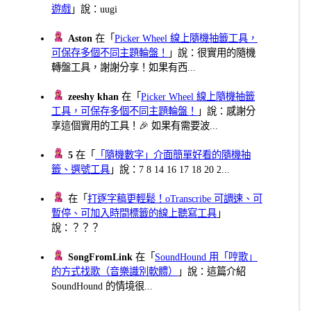
遊戲
」說：uugi
Aston
在「
Picker Wheel 線上隨機抽籤工具，
可保存多個不同主題輪盤！
」說：很實用的隨機
轉盤工具，謝謝分享！如果有西...
zeeshy khan
在「
Picker Wheel 線上隨機抽籤
工具，可保存多個不同主題輪盤！
」說：感謝分
享這個實用的工具！🎉 如果有需要波...
5
在「
「隨機數字」介面簡單好看的隨機抽
籤、選號工具
」說：7 8 14 16 17 18 20 2...
在「
打逐字稿更輕鬆！oTranscribe 可調速、可
暫停、可加入時間標籤的線上聽寫工具
」
說：？？？
SongFromLink
在「
SoundHound 用「哼歌」
的方式找歌（音樂識別軟體）
」說：這篇介紹
SoundHound 的情境很...