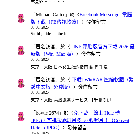
林湖銘。。。。。
「
Michael Carter
」於〈
Facebook Messenger 電腦
版下載（FB傳訊軟體）
〉發佈留言
08-06, 2026
Solid guide — the lo…
「
匿名訪客
」於〈
LINE 電腦版官方下載 2026 最
新版（Win+Mac 版）
〉發佈留言
08-03, 2026
東京・大阪 日本女生預約指南 認準 千夏…
「
匿名訪客
」於〈
[下載] WinRAR 壓縮軟體（繁
體中文版+免費版）
〉發佈留言
08-03, 2026
東京・大阪 高級派遣サービス 【千夏の伊…
「
bowie 2674
」於〈
免下載！線上 Heic 轉
JPEG，可批次處理最多 50 張照片！（Convert
Heic to JPEG）
〉發佈留言
08-02, 2026