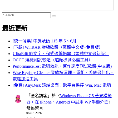
Search
Search
for:
最近更新
[統一發票] 中獎號碼 115 年 5、6月
[下載] WinRAR 壓縮軟體（繁體中文版+免費版）
UltraEdit 純文字、程式碼編輯器（繁體中文最新版）
OCCT 燒機測試軟體（超頻檢測必備工具）
PerformanceTest 電腦效能、運作速度測試軟體(中文版)
Wise Registry Cleaner 登錄檔清理、重組、系統最佳化、
電腦加速工具
[免費] AnyDesk 遠端桌面：跨平台遙控 Win, Mac 電腦
「
匿名訪客
」於〈
Windows Phone 7.5 芒果模擬
器，在 iPhone、Android 中試用 WP 手機介面
〉
發佈留言
08-07, 2026