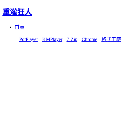
重灌狂人
Menu
Skip
首頁
to
content
PotPlayer
KMPlayer
7-Zip
Chrome
格式工廠