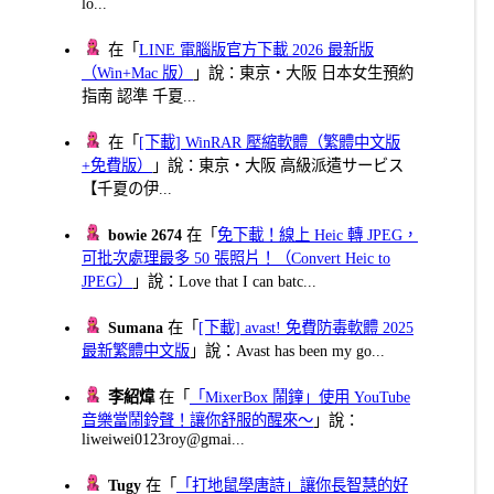
lo...
在「
LINE 電腦版官方下載 2026 最新版
（Win+Mac 版）
」說：東京・大阪 日本女生預約
指南 認準 千夏...
在「
[下載] WinRAR 壓縮軟體（繁體中文版
+免費版）
」說：東京・大阪 高級派遣サービス
【千夏の伊...
bowie 2674
在「
免下載！線上 Heic 轉 JPEG，
可批次處理最多 50 張照片！（Convert Heic to
JPEG）
」說：Love that I can batc...
Sumana
在「
[下載] avast! 免費防毒軟體 2025
最新繁體中文版
」說：Avast has been my go...
李紹煒
在「
「MixerBox 鬧鐘」使用 YouTube
音樂當鬧鈴聲！讓你舒服的醒來～
」說：
liweiwei0123roy@gmai...
Tugy
在「
「打地鼠學唐詩」讓你長智慧的好