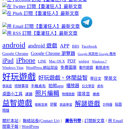
分
類
android
android 遊戲
APP
BBS
Facebook
Google Chrome 瀏覽器
Google Chrome
Google 與其他 Google 應用
iPhone
iPad
PDF
widget
LINE
Mac OS X
Windows 7
免費圖庫
Windows Vista
WordPress 網站架設
動作遊戲
動態桌布
好玩遊戲
好玩遊戲、休閒益智
學英文
學日文
播放器
拍照app
待辦事項
手機桌布
學英語
日文學習
桌布
照片編輯
桌面小工具
環境音
濾鏡
療癒
物理遊戲
益智遊戲
解謎遊戲
舒壓
貼圖
計時器
睡眠音樂
英語學習
鬧鐘
關於本站
|
聯絡站長(Contact Us)
|
廣告刊登
|
訂閱新文章
/
用 Email
閱電子報
|
WordPress