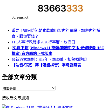
Screenshot
重要！如何防範勒索軟體綁架你的電腦、加密你的檔
案、跟你要錢？
115人事行政總處2026行事曆、放假日
[免費下載] Windows 11 簡體/繁體中文版 光碟映像 (ISO
檔案) 官方網站正式版本
最新酒駕罰則：關3年、罰30萬、扣駕照牌照
【注音符號】轉【漢語拼音】字母對照表
全部文章分類
全
部
接收新文章通知
文
章